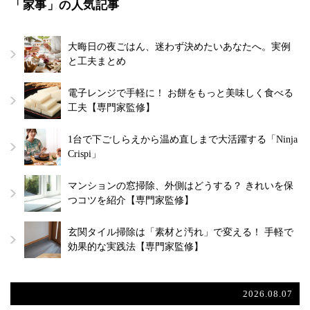
「家事」の人気記事
大晦日の夜ごはん、迷わず決めたいあなたへ。実例
と工夫まとめ
電子レンジで手軽に！ お餅をもっと美味しく食べる
工夫【専門家監修】
1台で下ごしらえから温め直しまで大活躍する「Ninja
Crispi」
マンションの窓掃除、外側はどうする？ きれいを保
つコツを紹介【専門家監修】
玄関タイル掃除は「素材と汚れ」で変える！ 手軽で
効果的な実践法【専門家監修】
2026.08.07