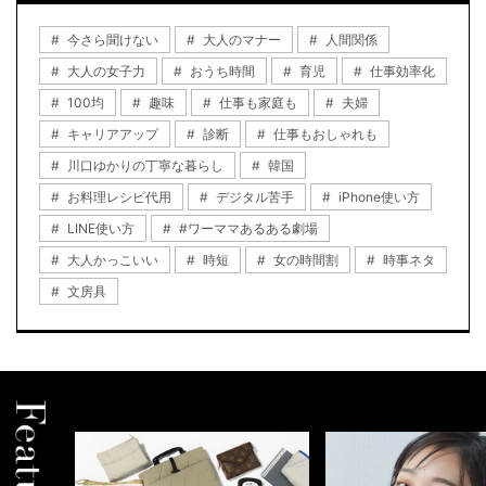
今さら聞けない
大人のマナー
人間関係
大人の女子力
おうち時間
育児
仕事効率化
100均
趣味
仕事も家庭も
夫婦
キャリアアップ
診断
仕事もおしゃれも
川口ゆかりの丁寧な暮らし
韓国
お料理レシピ代用
デジタル苦手
iPhone使い方
LINE使い方
#ワーママあるある劇場
大人かっこいい
時短
女の時間割
時事ネタ
文房具