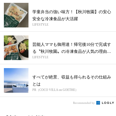
学童弁当の強い味方！【秋川牧園】の安心
安全な冷凍食品が大活躍
LIFESTYLE
芸能人ママも御用達！帰宅後10分で完成す
る〝秋川牧園〟の冷凍食品が人気の理由
LIFESTYLE
【川...
すべてが絶景、収益も得られるその仕組み
とは
PR（COCO VILLA on GOETHE）
Recommended by