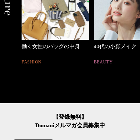
中身
40代の小顔メイク
優木まおみさん「
割。」
BEAUTY
LIFESTYLE
【登録無料】
Domaniメルマガ会員募集中