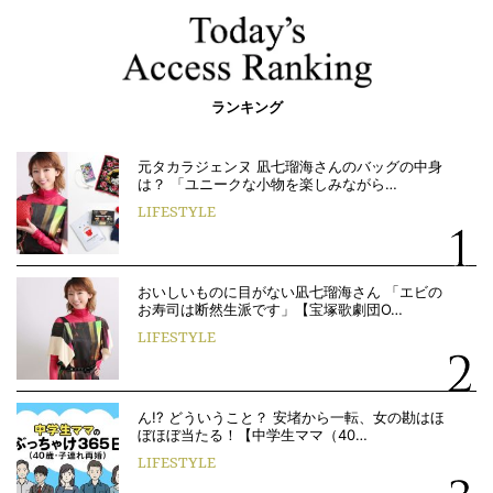
ランキング
元タカラジェンヌ 凪七瑠海さんのバッグの中身
は？ 「ユニークな小物を楽しみながら…
LIFESTYLE
おいしいものに目がない凪七瑠海さん 「エビの
お寿司は断然生派です」【宝塚歌劇団O…
LIFESTYLE
ん!? どういうこと？ 安堵から一転、女の勘はほ
ぼほぼ当たる！【中学生ママ（40…
LIFESTYLE