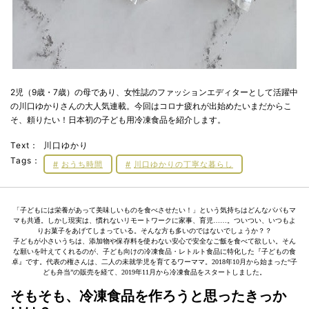
2児（9歳・7歳）の母であり、女性誌のファッションエディターとして活躍中
の川口ゆかりさんの大人気連載。今回はコロナ疲れが出始めたいまだからこ
そ、頼りたい！日本初の子ども用冷凍食品を紹介します。
Text：
川口ゆかり
Tags：
おうち時間
川口ゆかりの丁寧な暮らし
「子どもには栄養があって美味しいものを食べさせたい！」という気持ちはどんなパパもマ
マも共通。しかし現実は、慣れないリモートワークに家事、育児……。ついつい、いつもよ
りお菓子をあげてしまっている。そんな方も多いのではないでしょうか？？
子どもが小さいうちは、添加物や保存料を使わない安心で安全なご飯を食べて欲しい。そん
な願いを叶えてくれるのが、子ども向けの冷凍食品・レトルト食品に特化した『子どもの食
卓』です。代表の権さんは、二人の未就学児を育てるワーママ。2018年10月から始まった“子
ども弁当”の販売を経て、2019年11月から冷凍食品をスタートしました。
そもそも、冷凍食品を作ろうと思ったきっか