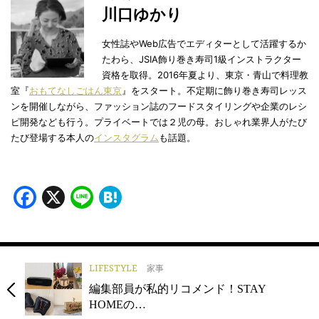
川口ゆかり
女性誌やWeb広告でエディターとして活躍するか
たわら、JSIA飾り巻き寿司1級インストラクター
資格を取得。2016年夏より、東京・青山で料理教
室『
おもてなしごはん東京
』をスタート。不定期に飾り巻き寿司レッス
ンを開催しながら、ファッション誌のフードスタイリングや企業のレシ
ピ開発なども行う。プライベートでは２児の母。おしゃれ業界人がたび
たび登場する本人の
インスタグラム
も話題。
Facebook
X
Line
Hatena
LIFESTYLE
家事
編集部員が私的リコメンド！STAY
HOMEの…