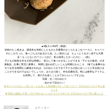
▲6個入り490円（税抜）
米粉のたこ焼きは、源流米を米粉にしたものと兵庫県のさくらたまごをベースに、キャベツ
やたこが入った、食べごたえのあるひと品。たこ焼きには、ちょっとうるさい息子も大満
足！もっとないの？というほど。私も味見したかったのに……(笑)。
子どもの味覚を作る大切な時期に、安心して食べさせることができる『子どもの食卓』の冷
凍食品。仕事に育児に家事と、時間に追われ忙しいこんな時期だからこそ、1食でも食事やお
やつを作る時間から解放されれば、心のゆとりができて子どもの話にゆっくりと耳を傾ける
ことができるのではないでしょうか。まだまだ続く、外出自粛生活。時には便利なアイテム
を利用して、肩の力を抜くことができたらいいですよね。
写真・文／川口ゆかり
〈あわせて読みたい〉
▶︎布マスクの正しい洗い方！
もみ洗いも乾燥機もNGって知ってた？【川口ゆかりの丁寧な暮
らし】
▶︎型紙も裁縫も不要！1分で作れるハンカチマスクの作り方【川口ゆかりの丁寧な暮らし】
エディター