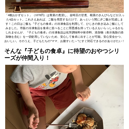
「4種おかずセット」（1078円）は青菜の煮浸し、金時豆の甘煮、根菜のきんぴらなどが入っ
た4品セット。これさえあれば、ご飯を用意するだけで、あっという間に夕ご飯が完成しま
す！この日はご飯も『子どもの食卓』の冷凍食品を利用して、ひじきの炊き込みご飯にして
みました。市販の冷凍食品を食卓に並べることに罪悪感を持っている人もいらっしゃるかも
しれませんが、『子どもの食卓』の冷凍食品は化学調味料や保存料、添加物（表示免除の添
加物を含む）を一切使用していないため、安心して食卓に出すことが可能。安心安全かつ、
おいしい。そのうえ、子どもたちの”ママ、お腹すいた～”にすぐ対応できるのがありがたい！
そんな『子どもの食卓』に待望のおやつシリ
ーズが仲間入り！