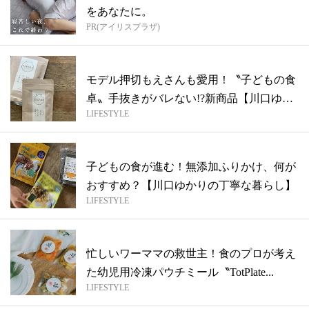
をあなたに。
PR(アイリスプラザ)
モデル押切もえさんも愛用！〝子どもの食
卓〟手抜きがバレない!?新商品【川口ゆか
LIFESTYLE
り...
子どもの食が進む！無添加ふりかけ、何が
おすすめ？【川口ゆかりの丁寧な暮らし】
LIFESTYLE
忙しいワーママの救世主！食のプロが考え
た幼児用冷凍パウチミール〝TotPlate...
LIFESTYLE