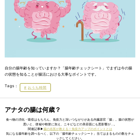
自分の腸年齢を知っていますか？「腸年齢チェックシート」でまずは今の腸
の状態を知ることが腸活における大事なポイントです。
Tags：
おうち時間
アナタの腸は何歳？
食べ物の消化・吸収はもちろん、免疫力と深いつながりがある内臓器官「腸」。腸の状態が
悪いと、便秘や軟便に加え、ニキビなどの美容面にも悪影響が…。
関連記事▶︎
腸の名医が教える！免疫力アップのポイントとは
気になる腸年齢を調べるべく、以下の「腸年齢チェックシート」当てはまるものの数をチェ
ックしてください。