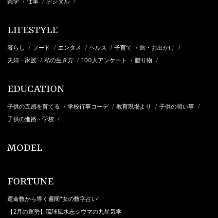
雑学
仕事
デジタル
/
/
/
LIFESTYLE
暮らし
フード
エンタメ
ヘルス
子育て
旅・お出かけ
/
/
/
/
/
/
夫婦・家族
私の生き方
100人アンケート
贈り物
/
/
/
/
EDUCATION
子供の五感を育てる
学校行事コーデ
教育現場より
子供の習い事
/
/
/
/
子供の進路・学校
/
MODEL
FORTUNE
運命数から導く週間“女の数字占い”
【2月の運勢】琉球風水志シウマの九星気学