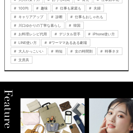
100均
趣味
仕事も家庭も
夫婦
キャリアアップ
診断
仕事もおしゃれも
川口ゆかりの丁寧な暮らし
韓国
お料理レシピ代用
デジタル苦手
iPhone使い方
LINE使い方
#ワーママあるある劇場
大人かっこいい
時短
女の時間割
時事ネタ
文房具