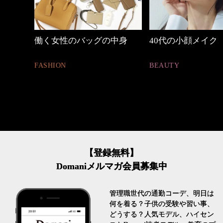
中身
40代の小顔メイク
【ワーママのきれ
ュアル通勤】
BEAUTY
FASHION
【登録無料】
Domaniメルマガ会員募集中
管理職世代の通勤コーデ、明日は
何を着る？子供の受験や習い事、
どうする？人気モデル、ハイセン