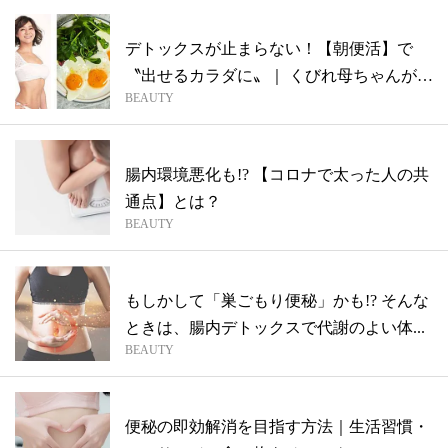
デトックスが止まらない！【朝便活】で
〝出せるカラダに〟｜ くびれ母ちゃんが教
BEAUTY
える...
腸内環境悪化も!? 【コロナで太った人の共
通点】とは？
BEAUTY
もしかして「巣ごもり便秘」かも!? そんな
ときは、腸内デトックスで代謝のよい体...
BEAUTY
便秘の即効解消を目指す方法｜生活習慣・