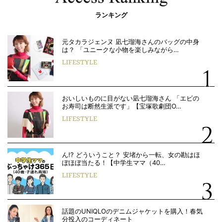
ランキング
元タカラジェンヌ 凪七瑠海さんのバッグの中身
は？ 「ユニークな小物を楽しみながら…
LIFESTYLE
おいしいものに目がない凪七瑠海さん 「エビの
お寿司は断然生派です」【宝塚歌劇団O…
LIFESTYLE
ん!? どういうこと？ 安堵から一転、女の勘はほ
ぼほぼ当たる！【中学生ママ（40…
LIFESTYLE
話題のUNIQLOのデニムジャケットを購入！春気
分投入のコーディネート