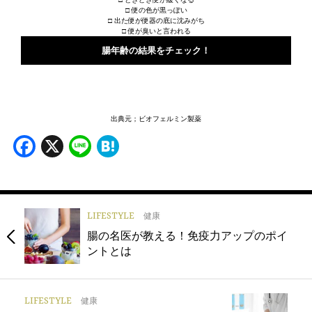
□ 便の色が黒っぽい
□ 出た便が便器の底に沈みがち
□ 便が臭いと言われる
腸年齢の結果をチェック！
出典元；ビオフェルミン製薬
Facebook
X
Line
Hatena
LIFESTYLE
健康
腸の名医が教える！免疫力アップのポイ
ントとは
LIFESTYLE
健康