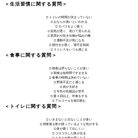
＜生活習慣に関する質問＞
□ トイレの時間が決まっていない
□ おならが臭いといわれる
□ タバコをよく吸う
□ 顔色が悪く、老けて見られる
□ 肌荒れや吹き出物が悩みの種
□ 運動不足が気になる
□ 寝付きが悪く、寝不足気味
□ ストレスをいつも感じる
＜食事に関する質問＞
□ 朝食は摂らないことが多い
□ 朝食は短時間ですませる
□ 食事の時間は決めていない
□ 野菜不足だと感じる
□ 肉が大好き
□ 牛乳や乳製品が苦手
□ 週 4 回以上、外食をする
□ アルコールを毎日飲む
＜トイレに関する質問＞
□ いきまないと出ないことが多い
□ 排便後も便が残っているような気がする
□ 便が硬くて出にくい
□ コロコロした便が出る
□ ときどき便が緩くなる