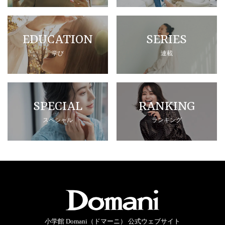
EDUCATION
SERIES
学び
連載
SPECIAL
RANKING
スペシャル
ランキング
小学館 Domani（ドマーニ） 公式ウェブサイト