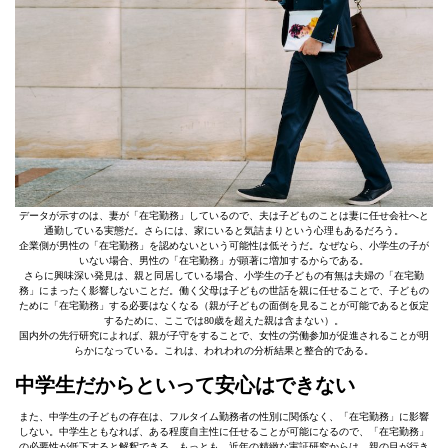
データが示すのは、妻が「在宅勤務」しているので、夫は子どものことは妻に任せ会社へと
通勤している実態だ。さらには、家にいると気詰まりという心理もあるだろう。
企業側が男性の「在宅勤務」を認めないという可能性は低そうだ。なぜなら、小学生の子が
いない場合、男性の「在宅勤務」が顕著に増加するからである。
さらに興味深い発見は、親と同居している場合、小学生の子どもの有無は夫婦の「在宅勤
務」にまったく影響しないことだ。働く父母は子どもの世話を親に任せることで、子どもの
ために「在宅勤務」する必要はなくなる（親が子どもの面倒を見ることが可能であると仮定
するために、ここでは80歳を超えた親は含まない）。
国内外の先行研究によれば、親が子守をすることで、女性の労働参加が促進されることが明
らかになっている。これは、われわれの分析結果と整合的である。
中学生だからといって安心はできない
また、中学生の子どもの存在は、フルタイム勤務者の性別に関係なく、「在宅勤務」に影響
しない。中学生ともなれば、ある程度自主性に任せることが可能になるので、「在宅勤務」
の必要性が低下すると解釈できる。もっとも、近年の精緻な実証研究からは、親の目が行き