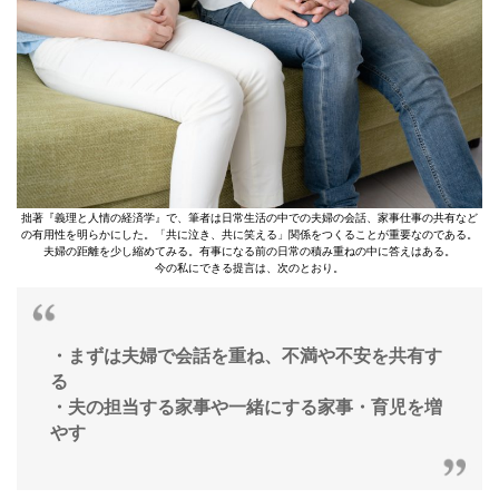
拙著『義理と人情の経済学』で、筆者は日常生活の中での夫婦の会話、家事仕事の共有など
の有用性を明らかにした。「共に泣き、共に笑える」関係をつくることが重要なのである。
夫婦の距離を少し縮めてみる。有事になる前の日常の積み重ねの中に答えはある。
今の私にできる提言は、次のとおり。
・まずは夫婦で会話を重ね、不満や不安を共有す
る
・夫の担当する家事や一緒にする家事・育児を増
やす