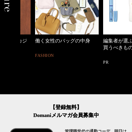
めカジ
働く女性のバッグの中身
編集者が選ぶ【iHe
買うべきもの10選
FASHION
PR
【登録無料】
Domaniメルマガ会員募集中
管理職世代の通勤コーデ、明日は