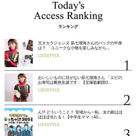
ランキング
元タカラジェンヌ 凪七瑠海さんのバッグの中身
は？ 「ユニークな小物を楽しみながら…
LIFESTYLE
おいしいものに目がない凪七瑠海さん 「エビの
お寿司は断然生派です」【宝塚歌劇団O…
LIFESTYLE
ん!? どういうこと？ 安堵から一転、女の勘はほ
ぼほぼ当たる！【中学生ママ（40…
LIFESTYLE