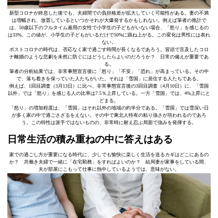
新型コロナが終息した後でも、夫婦間での負担格差が拡大していく可能性がある。妻の不満
は増幅され、放置しているといつかそれが大爆発するかもしれない。例えば筆者の推計で
は、50歳以下のフルタイム雇用の女性で小学生の子どもがいない場合、「怒り」を感じるの
は33%。この値が、小学生の子どもがいるだけで50%に跳ね上がる。この変化は男性には表れ
ない。
ポストコロナの時代は、否応なく家で過ごす時間が長くなるであろう。冒頭で言及したコロ
ナ離婚のような悲劇を未然に防ぐにはどうしたらよいのだろうか？ 日常の備えが重要であ
る。
筆者の分析結果では、非常事態宣言後に「怒り」「不安」「恐れ」が高まっている。その中
で、落ち着きを保っていた人たちがいた。それは「雪国」に居住する人たちである。
例えば、1回目調査（3月13日）に比べ、非常事態宣言後の3回目調査（4月10日）に、「雪国
以外」では「怒り」を感じる人の比率は7.5％上昇している。一方「雪国」では、4%上昇にと
どまる。
「怒り」の増加程度は、「雪国」はそれ以外の地域の約半分である。「雪国」では雪深い日
が多く家の中で過ごさざるをえない。その中で東北人特有の粘り強さが培われるのであろ
う。この特性は派手ではないものの、非常時に耐え忍ぶ局面で強みを発揮する。
日常生活の積み重ねの中に答えはある
家での過ごし方が重要になる時代に、少しでも愉快に楽しく生活を送るカギはどこにあるの
か？ 共働き夫婦で一緒に「在宅勤務」をすればよいのか？ 結局妻が家事をしている間、
夫が部屋にこもって仕事に熱中しているようでは、意味がない。