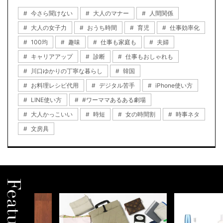
今さら聞けない
大人のマナー
人間関係
大人の女子力
おうち時間
育児
仕事効率化
100均
趣味
仕事も家庭も
夫婦
キャリアアップ
診断
仕事もおしゃれも
川口ゆかりの丁寧な暮らし
韓国
お料理レシピ代用
デジタル苦手
iPhone使い方
LINE使い方
#ワーママあるある劇場
大人かっこいい
時短
女の時間割
時事ネタ
文房具