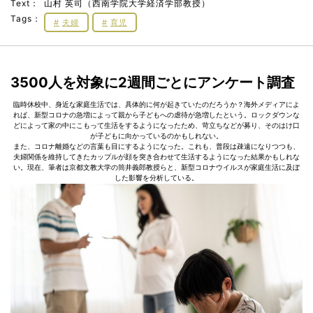
Text：
山村 英司（西南学院大学経済学部教授）
Tags：
夫婦
育児
3500人を対象に2週間ごとにアンケート調査
臨時休校中、身近な家庭生活では、具体的に何が起きていたのだろうか？海外メディアによ
れば、新型コロナの急増によって親から子どもへの虐待が急増したという。ロックダウンな
どによって家の中にこもって生活をするようになったため、苛立ちなどが募り、そのはけ口
が子どもに向かっているのかもしれない。
また、コロナ離婚などの言葉も目にするようになった。これも、普段は疎遠になりつつも、
夫婦関係を維持してきたカップルが顔を突き合わせて生活するようになった結果かもしれな
い。現在、筆者は京都文教大学の筒井義郎教授らと、新型コロナウイルスが家庭生活に及ぼ
した影響を分析している。