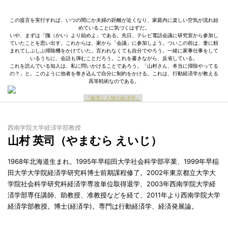
この提言を実行すれば、いつの間にか夫婦の距離が近くなり、家庭内に楽しい空気が流れ始
めていることに気づくはずだ。
いや、まずは「隗（かい）より始めよ」である。先日、テレビ電話会議に研究室から参加し
ていたことを思い出す。これからは、家から「会議」に参加しよう。ついこの前は、妻に頼
まれてしぶしぶ掃除機をかけていた。言われなくても自分でやろう。一緒に家事仕事をして
いるうちに、会話も弾むことだろう。これを書きながら、反省している。
これを読んでいる知人は、私に問いかけることであろう。「山村さん、本当に掃除やってる
の？」と。このように他者を巻き込んで自分に制約をかける。これは、行動経済学が教える
高等戦術なのである。
『義理と人情の経済学』
西南学院大学経済学部教授
山村 英司（やまむら えいじ）
1968年北海道生まれ。1995年早稲田大学社会科学部卒業、1999年早稲
田大学大学院経済学研究科博士前期課程修了。2002年東京都立大学大
学院社会科学研究科経済学専攻単位取得退学、2003年西南学院大学経
済学部専任講師、助教授、准教授などを経て、2011年より西南学院大学
経済学部教授。博士(経済学)。専門は行動経済学、経済発展論。