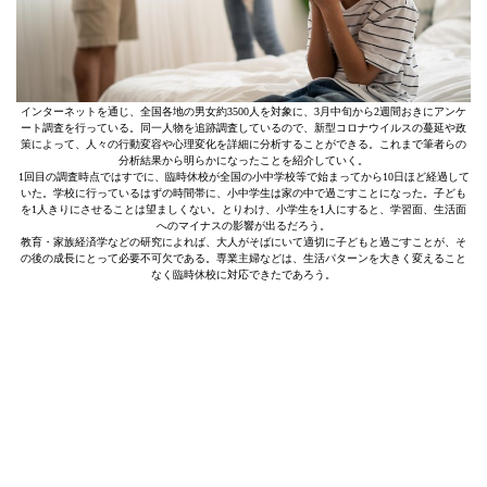
インターネットを通じ、全国各地の男女約3500人を対象に、3月中旬から2週間おきにアンケ
ート調査を行っている。同一人物を追跡調査しているので、新型コロナウイルスの蔓延や政
策によって、人々の行動変容や心理変化を詳細に分析することができる。これまで筆者らの
分析結果から明らかになったことを紹介していく。
1回目の調査時点ではすでに、臨時休校が全国の小中学校等で始まってから10日ほど経過して
いた。学校に行っているはずの時間帯に、小中学生は家の中で過ごすことになった。子ども
を1人きりにさせることは望ましくない。とりわけ、小学生を1人にすると、学習面、生活面
へのマイナスの影響が出るだろう。
教育・家族経済学などの研究によれば、大人がそばにいて適切に子どもと過ごすことが、そ
の後の成長にとって必要不可欠である。専業主婦などは、生活パターンを大きく変えること
なく臨時休校に対応できたであろう。