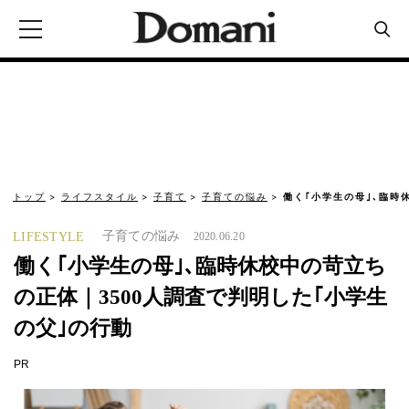
トップ
ライフスタイル
子育て
子育ての悩み
働く｢小学生の母｣､臨時
子育ての悩み
LIFESTYLE
2020.06.20
働く｢小学生の母｣､臨時休校中の苛立ち
の正体｜3500人調査で判明した｢小学生
の父｣の行動
PR