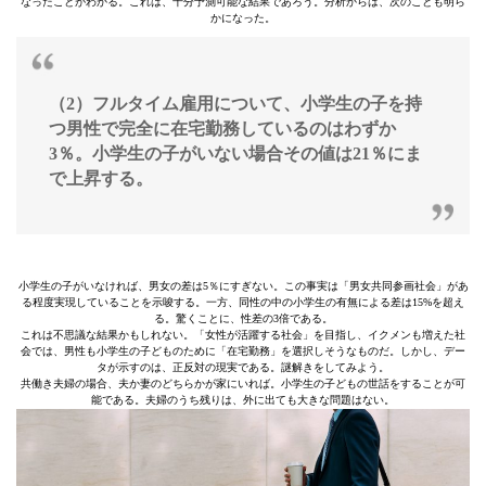
なったことがわかる。これは、十分予測可能な結果であろう。分析からは、次のことも明ら
かになった。
（2）フルタイム雇用について、小学生の子を持
つ男性で完全に在宅勤務しているのはわずか
3％。小学生の子がいない場合その値は21％にま
で上昇する。
小学生の子がいなければ、男女の差は5％にすぎない。この事実は「男女共同参画社会」があ
る程度実現していることを示唆する。一方、同性の中の小学生の有無による差は15%を超え
る。驚くことに、性差の3倍である。
これは不思議な結果かもしれない。「女性が活躍する社会」を目指し、イクメンも増えた社
会では、男性も小学生の子どものために「在宅勤務」を選択しそうなものだ。しかし、デー
タが示すのは、正反対の現実である。謎解きをしてみよう。
共働き夫婦の場合、夫か妻のどちらかが家にいれば。小学生の子どもの世話をすることが可
能である。夫婦のうち残りは、外に出ても大きな問題はない。