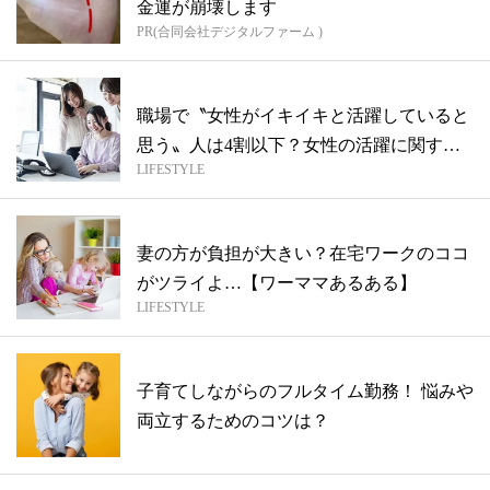
金運が崩壊します
PR(合同会社デジタルファーム )
職場で〝女性がイキイキと活躍していると
思う〟人は4割以下？女性の活躍に関する
LIFESTYLE
意識...
妻の方が負担が大きい？在宅ワークのココ
がツライよ…【ワーママあるある】
LIFESTYLE
子育てしながらのフルタイム勤務！ 悩みや
両立するためのコツは？