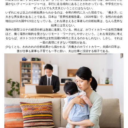
届かないティーンエージャーは、非行に走る傾向にあることがわかっている。中学生だから
ずっと1人でも大丈夫ということにはならない。
いずれにせよ以上の分析結果からわかるのは、令和の時代に入った現在でも、「働き方」に
大きな男女差があることである。日本は『世界性差報告書』（2020年版）で、女性の社会的
地位は153カ国中121位となっている。これを踏まえると筆者らの分析結果は、なんら意外な
結果とは言えない。
海外の新型コロナの経済分析は急速に進展している。例えば、ホワイトカラーの女性労働者
ほど、働く場所の制約を受けないリモート・ワークがしやすいという。これを肯定的に考え
るならば、ポストコロナの時代は女性活躍の時代と言えるのかもしれない。しかし、それは
一面の真理にすぎない可能性がある。
少なくとも、われわれの分析結果から描かれる「共働きのホワイトカラー」夫婦の日常は、
妻が仕事も家事も子育ても一手に担い、夫は仕事に没頭する様子である。