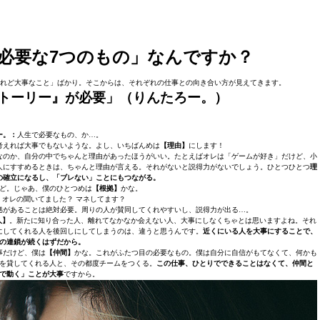
必要な7つのもの」なんですか？
いけれど大事なこと」ばかり。そこからは、それぞれの仕事との向き合い方が見えてきます。
トーリー』が必要」（りんたろー。）
ー。：
人生で必要なもの、か…。
考えれば大事でもないような。よし、いちばんめは
【理由】
にします！
なのか、自分の中でちゃんと理由があったほうがいい。たとえばオレは「ゲームが好き」だけど、小
人にすすめるときは、ちゃんと理由が言える。それがないと説得力がないでしょう。ひとつひとつ
理
の確立になるし、「ブレない」ことにもつながる。
ど。じゃあ、僕のひとつめは
【根拠】
かな。
、オレの聞いてました？ マネしてます？
拠があることは絶対必要。周りの人が賛同してくれやすいし、説得力が出る…。
人】
。新たに知り合った人、離れてなかなか会えない人、大事にしなくちゃとは思いますよね。それ
にしてくれる人を後回しにしてしまうのは、違うと思うんです。
近くにいる人を大事にすることで、
の連鎖が続くはずだから。
事だけど、僕は
【仲間】
かな。これがふたつ目の必要なもの。僕は自分に自信がもてなくて、何かも
を貸してくれる人と、その都度チームをつくる。
この仕事、ひとりでできることはなくて、仲間と
で動く」ことが大事
ですから。