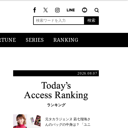
検索
RTUNE
SERIES
RANKING
2026.08.07
ランキング
元タカラジェンヌ 凪七瑠海さ
んのバッグの中身は？ 「ユニ