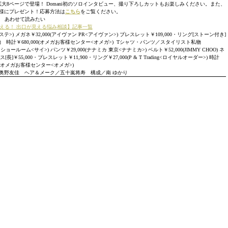
室が拡大8ページで登場！ Domani初のソロインタビュー、撮り下ろしカットもお楽しみください。また、
名様にプレゼント！応募方法は
こちら
をご覧ください。
あわせて読みたい
答える！ 出口が見える悩み相談】記事一覧
) メガネ￥32,000(アイヴァン PR<アイヴァン>) ブレスレット￥109,000・リング[ストーン付き]
／本人私物 時計￥680,000(オメガお客様センター<オメガ>) Tシャツ・パンツ／スタイリスト私物
ールーム<サイ>) パンツ￥29,000(ナナミカ 東京<ナナミカ>) ベルト￥52,000(JIMMY CHOO) ネ
￥55,000・ブレスレット￥11,900・リング￥27,000(P & T Trading<ロイヤルオーダー>) 時計
00(オメガお客様センター<オメガ>)
奥野友佳 ヘア＆メーク／五十嵐将寿 構成／南 ゆかり