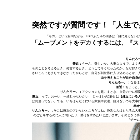
突然ですが質問です！「人生で
「もの」という質問ながら、EXITふたりの回答は「目に見えな
「ムーブメントをデカくするには、『ス
りんたろ
兼近：
うーん、難しいな。大事なようで、よく
ものごとを考えるとき、発言するとき、どうしてそうなったのか、なぜ好き
さいころにあまりできなかったからとか、自分が別世界に入り込めるとか、
由を考えることが自分自身
りんたろー。：
なるほ
兼近：
ちょっと
りんたろー。：
アクションを起こすとき、自分の中に根
兼近：
って、おーい、一緒じゃないかい！ じゃオレの2番目は
【身近にいる
は間違ってない。でも、いちばん近くにいる家族や友達、自分をいつも大事
幸せ
りんたろー。：
そこは兼近のブレないところだよね。身近な人はもちろん大
のごとをするのに人に聞いたり、助けを求めたいと思います。そのときに手
「チーム