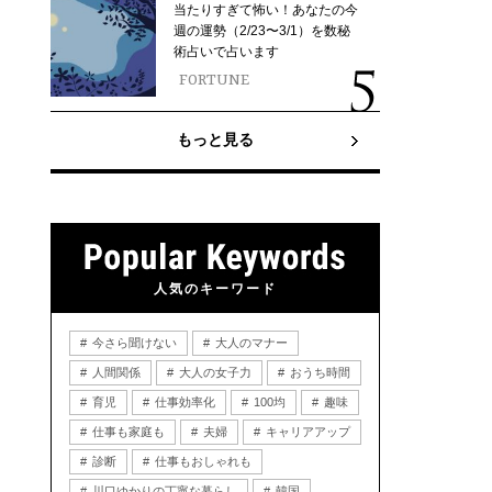
当たりすぎて怖い！あなたの今
週の運勢（2/23〜3/1）を数秘
術占いで占います
FORTUNE
もっと見る
人気のキーワード
今さら聞けない
大人のマナー
人間関係
大人の女子力
おうち時間
育児
仕事効率化
100均
趣味
仕事も家庭も
夫婦
キャリアアップ
診断
仕事もおしゃれも
川口ゆかりの丁寧な暮らし
韓国