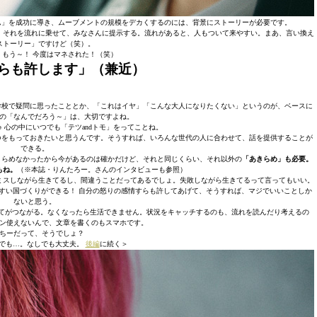
ム」を成功に導き、ムーブメントの規模をデカくするのには、背景にストーリーが必要です。
、それを流れに乗せて、みなさんに提示する。流れがあると、人もついて来やすい。まあ、言い換え
ストーリー」ですけど（笑）。
：
もう～！ 今度はマネされた！（笑）
らも許します」（兼近）
学校で疑問に思ったこととか、「これはイヤ」「こんな大人になりたくない」というのが、ベースに
の「なんでだろう～」は、大切ですよね。
♪ 心の中にいつでも「テツandトモ」をってことね。
つをもっておきたいと思うんです。そうすれば、いろんな世代の人に合わせて、話を提供することが
できる。
きらめなかったから今があるのは確かだけど、それと同じくらい、それ以外の
「あきらめ」も必要。
もね。
（※本誌・りんたろー。さんのインタビューも参照）
ミスしながら生きてるし、間違うことだってあるでしょ。失敗しながら生きてるって言ってもいい。
すい国づくりができる！ 自分の怒りの感情すらも許してあげて、そうすれば、マジでいいことしか
ないと思う。
てがつながる。なくなったら生活できません。状況をキャッチするのも、流れを読んだり考えるの
ン使えないんで、文章を書くのもスマホです。
ちーだって、そうでしょ？
でも…。なしでも大丈夫。
後編
に続く＞