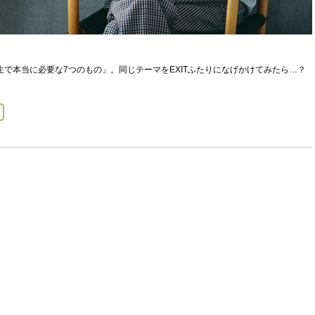
「人生で本当に必要な7つのもの」。同じテーマをEXITふたりになげかけてみたら…？