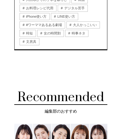
お料理レシピ代用
デジタル苦手
iPhone使い方
LINE使い方
#ワーママあるある劇場
大人かっこいい
時短
女の時間割
時事ネタ
文房具
Recommended
編集部のおすすめ