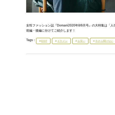
女性ファッション誌『Domani2020年8/9月号』の大特集は
前編・後編に分けてご紹介します！
Tags：
EXIT
イケメン
お笑い
今さら聞けない