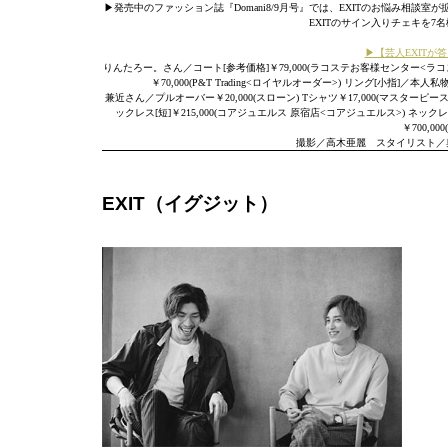
▶発売中のファッション誌『Domani8/9月号』では、EXITのお悩み相談
EXITのサイン入りチェキを7
▶【芸人EXITが
りんたろー。さん／コート[参考価格]￥79,000(ラコステお客様センター<ラコステ>
￥70,000(P&T Trading<ロイヤルオーダー>) リング[小指]
兼近さん／プルオーバー￥20,000(スローン) Tシャツ￥17,000(マスターピースショ
ックレス[短]￥215,000(コアジュエルス 原宿店<コアジュエルス>) ネックレス[長]
￥700,0
撮影／高木亜麗 スタイリスト／
EXIT（イグジット）