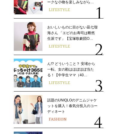
ークな小物を楽しみながら…
LIFESTYLE
おいしいものに目がない凪七瑠
海さん 「エビのお寿司は断然
生派です」【宝塚歌劇団O…
LIFESTYLE
ん!? どういうこと？ 安堵から
一転、女の勘はほぼほぼ当た
る！【中学生ママ（40…
LIFESTYLE
話題のUNIQLOのデニムジャケ
ットを購入！春気分投入のコー
ディネート
FASHION