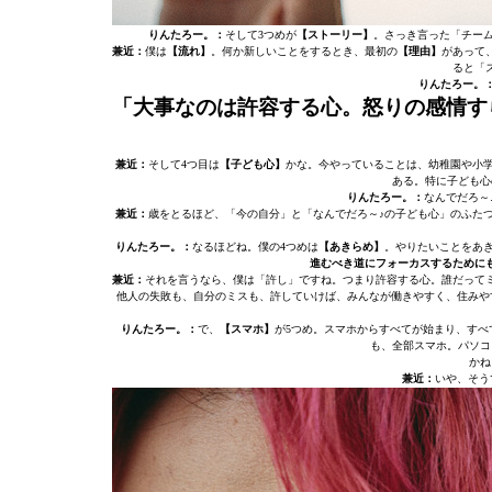
りんたろー。：
そして3つめが
【ストーリー】
。さっき言った「チー
兼近：
僕は
【流れ】
。何か新しいことをするとき、最初の
【理由】
があって
ると「
りんたろー。
「大事なのは許容する心。怒りの感情す
兼近：
そして4つ目は
【子ども心】
かな。今やっていることは、幼稚園や小
ある。特に子ども心
りんたろー。：
なんでだろ～
兼近：
歳をとるほど、「今の自分」と「なんでだろ～♪の子ども心」のふた
りんたろー。：
なるほどね。僕の4つめは
【あきらめ】
。やりたいことをあ
進むべき道にフォーカスするために
兼近：
それを言うなら、僕は「許し」ですね。つまり許容する心。誰だって
他人の失敗も、自分のミスも、許していけば、みんなが働きやすく、住みや
りんたろー。：
で、
【スマホ】
が5つめ。スマホからすべてが始まり、すべ
も、全部スマホ。パソコ
かね
兼近：
いや、そう