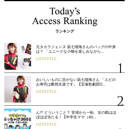
ランキング
元タカラジェンヌ 凪七瑠海さんのバッグの中身
は？ 「ユニークな小物を楽しみながら…
LIFESTYLE
おいしいものに目がない凪七瑠海さん 「エビの
お寿司は断然生派です」【宝塚歌劇団O…
LIFESTYLE
ん!? どういうこと？ 安堵から一転、女の勘はほ
ぼほぼ当たる！【中学生ママ（40…
LIFESTYLE