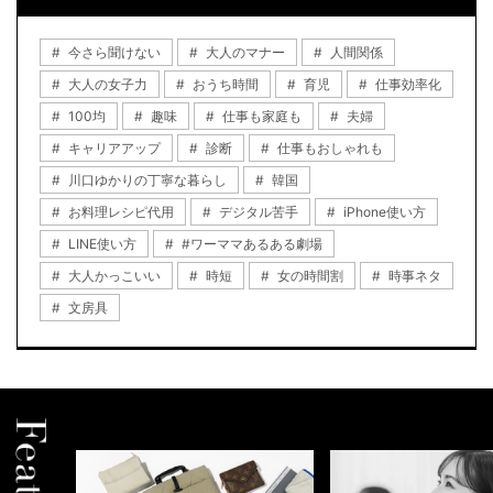
今さら聞けない
大人のマナー
人間関係
大人の女子力
おうち時間
育児
仕事効率化
100均
趣味
仕事も家庭も
夫婦
キャリアアップ
診断
仕事もおしゃれも
川口ゆかりの丁寧な暮らし
韓国
お料理レシピ代用
デジタル苦手
iPhone使い方
LINE使い方
#ワーママあるある劇場
大人かっこいい
時短
女の時間割
時事ネタ
文房具