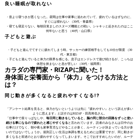
良い睡眠が取れない
・昔より寝つきが悪くなった。昼間は仕事や家事に追われていて、疲れているはずなのに、
すぐには寝れない （30代・青森県）
・寝ても寝足りない。毎朝目覚ましのスヌーズ機能との戦い。シャキッと起きれたのはここ
何年ないと思う （40代・山口県）
子どもと遊ぶ
・子どもと遊んでてすぐに疲れてしまう時。サッカーの練習相手をしても10分が限度 （30
代・東京都）
・子どもと遊んでいると体力の限界を感じる。息子はエンドレスで遊び続けるが、こっちは
休憩を挟まないと息が苦しい （30代・福岡県）
カラダの専門家・RIZAPに聞いた！
身体面と栄養面から「体力」をつける方法と
は？
同じ動きが多くなると疲れやすくなる!?
「アンケート結果を見ると、体力がないというよりは先に『疲れやすい』という訴えが多い
ように思えます」と話すのはRIZAP・田髙将也さん。
「仕事中で座りっぱなしや、
毎日同じ動きをしていると、脳の同じ部分の回路をずっと使い
続ける事になるので疲れたと感じやすくなる
と言われています。読者のみなさんは日中のお
仕事だけでなく、朝や夜も家事育児などやることが多く、ルーティンが決まっている方が多
いのではないでしょうか。規則正しい生活は体調を整えるためには重要ですが、同じ動きが
多くなると前述のとおり疲れやすくなってしまいます。そこでおすすめしたいのが、ルーテ