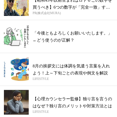
【昭和43年以前生まれはロト６この数字を
買うべき】6つの数字が「完全一致」する
PR(株式会社MURA)
方...
「今後ともよろしくお願いいたします。」
←どう使うのが正解？
8月の挨拶文には体調を気遣う言葉を入れ
よう！上～下旬ごとの表現や例文を解説
LIFESTYLE
【心理カウンセラー監修】独り言を言うの
はなぜ？独り言のメリットや対策方法とは
LIFESTYLE