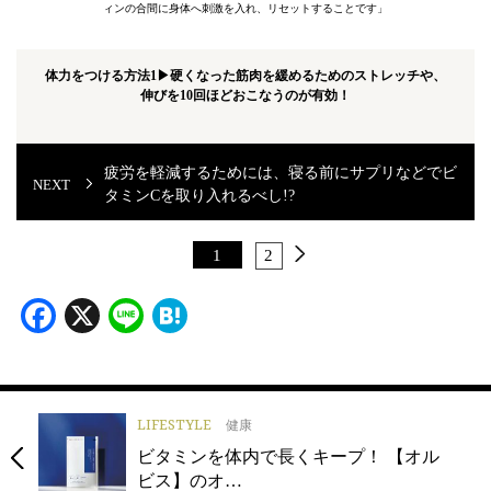
ィンの合間に身体へ刺激を入れ、リセットすることです」
体力をつける方法1▶︎
硬くなった筋肉を緩めるためのストレッチや、
伸びを10回ほどおこなうのが有効！
疲労を軽減するためには、寝る前にサプリなどでビ
タミンCを取り入れるべし!?
1
2
Facebook
X
Line
Hatena
LIFESTYLE
健康
ビタミンを体内で長くキープ！ 【オル
ビス】のオ…