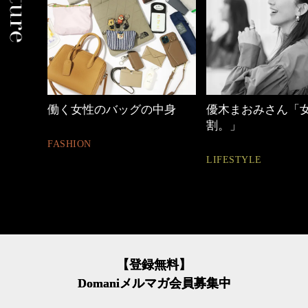
中身
優木まおみさん「女の時間
40代の小顔メイク
割。」
BEAUTY
LIFESTYLE
【登録無料】
Domaniメルマガ会員募集中