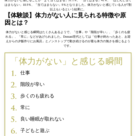
体力がないと感じることが「よく当てはまる」31.1％、「当てはまる」41％、「ほとんど当て
はまらない」18.9％、「当てはまらない」9％となりました。体力がないと感じている人が7割
以上もいるという結果に。
【体験談】体力がない人に見られる特徴や原
因とは？
体力がないと感じる瞬間はたくさんあるようで、「仕事」や「階段が辛い」、「歩くのも疲
れる」、「常に」などがあげられました。Domani世代としては「仕事が終わったあと、お迎
えからの夕飯作りにお風呂」とノンストップで動き続けるのが最も体力の無さを感じるよう
です。
「体力がない」と感じる瞬間
仕事
階段が辛い
歩くのも疲れる
常に
良い睡眠が取れない
子どもと遊ぶ