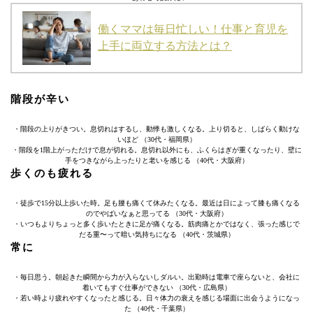
働くママは毎日忙しい！仕事と育児を
上手に両立する方法とは？
階段が辛い
・階段の上りがきつい。息切れはするし、動悸も激しくなる。上り切ると、しばらく動けな
いほど （30代・福岡県）
・階段を1階上がっただけで息が切れる。息切れ以外にも、ふくらはぎが重くなったり、壁に
手をつきながら上ったりと老いを感じる （40代・大阪府）
歩くのも疲れる
・徒歩で15分以上歩いた時。足も腰も痛くて休みたくなる。最近は日によって膝も痛くなる
のでやばいなぁと思ってる （30代・大阪府）
・いつもよりちょっと多く歩いたときに足が痛くなる。筋肉痛とかではなく、張った感じで
だる重〜って暗い気持ちになる （40代・茨城県）
常に
・毎日思う。朝起きた瞬間から力が入らないしダルい。出勤時は電車で座らないと、会社に
着いてもすぐ仕事ができない （30代・広島県）
・若い時より疲れやすくなったと感じる。日々体力の衰えを感じる場面に出会うようになっ
た （40代・千葉県）