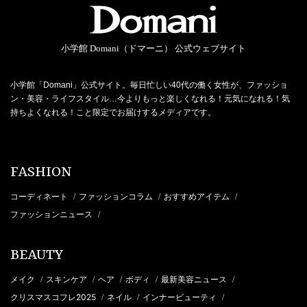
小学館 Domani（ドマーニ） 公式ウェブサイト
小学館「Domani」公式サイト。毎日忙しい40代の働く女性が、ファッショ
ン・美容・ライフスタイル…今よりもっと楽しくなれる！元気になれる！気
持ちよくなれる！こと限定でお届けするメディアです。
FASHION
コーディネート
ファッションコラム
おすすめアイテム
/
/
/
ファッションニュース
/
BEAUTY
メイク
スキンケア
ヘア
ボディ
最新美容ニュース
/
/
/
/
/
クリスマスコフレ2025
ネイル
インナービューティ
/
/
/