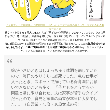
「子育て」「夫婦関係」「嫁姑問題」ゆるっと４コマに共感の嵐！〜ワーママあるある劇
場〜まとめ
働くママを悩ませる最大の敵といえば「子どもの体調不良」ではないでしょうか。小さな子
どもほど、急に発熱したり体調を崩しがち。保育園に預けていれば、インフルエンザやノロ
ウィルス、水ぼうそうなどの感染症にかかるリスクも増大します。
特に感染症にかかると医師の許可が出るまで保育園に行けません。このため
数日会社を休ま
なければならず
、
仕事に支障が出る
ことや
同僚に迷惑がかかる
可能性も。働くママの多く
が、子どもが体調を崩したときの対応に苦慮しているのです。
娘が小さいときはしょっちゅう体調を崩していた
ので、毎日のやりくりに必死でした。急な仕事が
入ったとき、スポットで預けている保育園にお願
いできないことも多く、「子どもをどうするか」
問題と常に隣り合わせ。夫は家事が苦手なタイプ
だったので、育児と家事の両立が本当に大変でし
た…。（自営業・43歳・16歳女児の母）