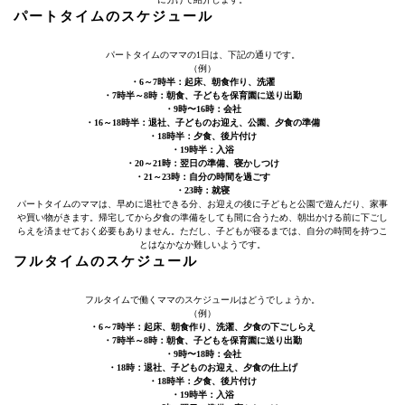
パートタイムのスケジュール
パートタイムのママの1日は、下記の通りです。
（例）
・6～7時半：起床、朝食作り、洗濯
・7時半～8時：朝食、子どもを保育園に送り出勤
・9時〜16時：会社
・16～18時半：退社、子どものお迎え、公園、夕食の準備
・18時半：夕食、後片付け
・19時半：入浴
・20～21時：翌日の準備、寝かしつけ
・21～23時：自分の時間を過ごす
・23時：就寝
パートタイムのママは、早めに退社できる分、お迎えの後に子どもと公園で遊んだり、家事
や買い物がきます。帰宅してから夕食の準備をしても間に合うため、朝出かける前に下ごし
らえを済ませておく必要もありません。ただし、子どもが寝るまでは、自分の時間を持つこ
とはなかなか難しいようです。
フルタイムのスケジュール
フルタイムで働くママのスケジュールはどうでしょうか。
（例）
・6～7時半：起床、朝食作り、洗濯、夕食の下ごしらえ
・7時半～8時：朝食、子どもを保育園に送り出勤
・9時〜18時：会社
・18時：退社、子どものお迎え、夕食の仕上げ
・18時半：夕食、後片付け
・19時半：入浴