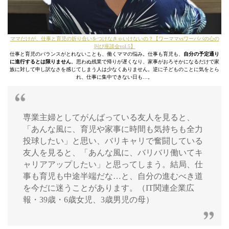
ママだけが、仕事と育児の折り合いをつけなきゃいけないの？【ワーママvsワーパパの心の
叫び座談会vol.5】
仕事と育児のバランスがとれないことも、働くママの悩み。仕事も育児も、
自分の予定通り
に進行するとは限りません
。思わぬ残業で帰りが遅くなり、家事がおろそかになるだけで家
族に対して申し訳なさを感じてしまう人は少なくありません。逆に子どものことに気をとら
れ、仕事に集中できない日も…。
専業主婦としてがんばっている友人を見ると、
「あんな風に、育児や家事に時間も気持ちも全力
投球したい」と思い、バリキャリで奮闘している
友人を見ると、「あんな風に、バリバリ働いてキ
ャリアアップしたい」と思ってしまう。結局、仕
事も育児も中途半端だな…と、自分の進むべき道
を今だに迷うことがあります。（IT関連企業広
報・39歳・6歳女児、3歳男児の母）