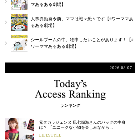
マあるある劇場】
人事異動発令前、ママは戦々恐々です【#ワーママあ
るある劇場】
シールブームの中、物申したいことがあります！【#
ワーママあるある劇場】
2026.08.07
ランキング
元タカラジェンヌ 凪七瑠海さんのバッグの中身
は？ 「ユニークな小物を楽しみながら…
LIFESTYLE