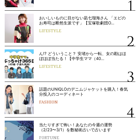
おいしいものに目がない凪七瑠海さん 「エビの
お寿司は断然生派です」【宝塚歌劇団O…
LIFESTYLE
ん!? どういうこと？ 安堵から一転、女の勘はほ
ぼほぼ当たる！【中学生ママ（40…
LIFESTYLE
話題のUNIQLOのデニムジャケットを購入！春気
分投入のコーディネート
FASHION
当たりすぎて怖い！あなたの今週の運勢
（2/23〜3/1）を数秘術占いで占います
FORTUNE