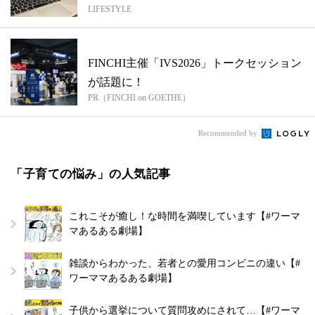
LIFESTYLE
FINCHI主催「IVS2026」トークセッション
が話題に！
PR（FINCHI on GOETHE）
Recommended by
「子育ての悩み」の人気記事
これこそが癒し！な時間を満喫しています【#ワーマ
マあるある劇場】
雑談からわかった、若者との愛用コンビニの違い【#
ワーママあるある劇場】
子供から選挙について質問攻めにされて…【#ワーマ