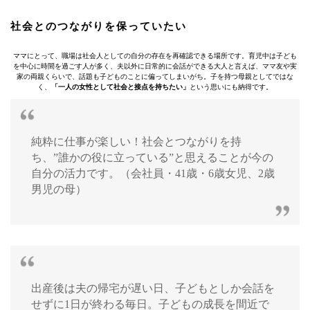
社会とのつながりを保っていたい
ママにとって、職場は社会人としての自分の存在を再確認できる場所です。育児中は子ども
を中心に時間を過ごす人が多く、夫以外に日常的に会話ができる大人と言えば、ママ友や実
家の両親くらいで、話題も子どものことに偏ってしまいがち。子を持つ母親としてではな
く、
「一人の女性として社会と接点を持ちたい」
という思いにも納得です。
純粋に仕事が楽しい！社会とつながりを持
ち、”誰かの役に立っている”と思えることが今の
自分の活力です。（会社員・41歳・6歳女児、2歳
男児の母）
出産後は夫の帰宅が遅い日、子どもとしか会話を
せずに1日が終わる毎日。子どもの成長を間近で