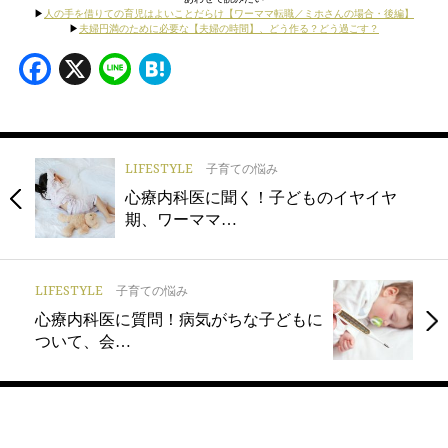
▶
人の手を借りての育児はよいことだらけ【ワーママ転職／ミホさんの場合・後編】
▶
夫婦円満のために必要な【夫婦の時間】、どう作る？どう過ごす？
Facebook
X
Line
Hatena
LIFESTYLE
子育ての悩み
心療内科医に聞く！子どものイヤイヤ
期、ワーママ…
LIFESTYLE
子育ての悩み
心療内科医に質問！病気がちな子どもに
ついて、会…