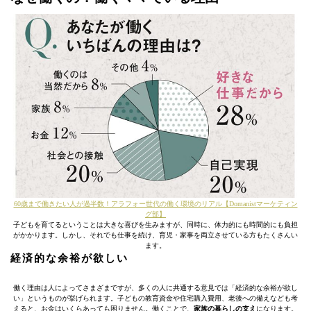
60歳まで働きたい人が過半数！アラフォー世代の働く環境のリアル【Domanistマーケティン
グ部】
子どもを育てるということは大きな喜びを生みますが、同時に、体力的にも時間的にも負担
がかかります。しかし、それでも仕事を続け、育児・家事を両立させている方もたくさんい
ます。
経済的な余裕が欲しい
働く理由は人によってさまざまですが、多くの人に共通する意見では「経済的な余裕が欲し
い」というものが挙げられます。子どもの教育資金や住宅購入費用、老後への備えなども考
えると、お金はいくらあっても困りません。働くことで、
家族の暮らしの支え
になります。