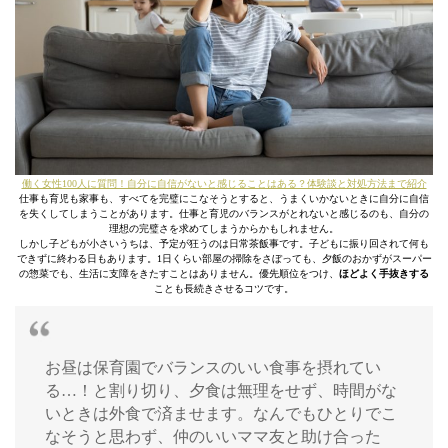
働く女性100人に質問！自分に自信がないと感じることはある？体験談と対処方法まで紹介
仕事も育児も家事も、すべてを完璧にこなそうとすると、うまくいかないときに自分に自信
を失くしてしまうことがあります。仕事と育児のバランスがとれないと感じるのも、自分の
理想の完璧さを求めてしまうからかもしれません。
しかし子どもが小さいうちは、予定が狂うのは日常茶飯事です。子どもに振り回されて何も
できずに終わる日もあります。1日くらい部屋の掃除をさぼっても、夕飯のおかずがスーパー
の惣菜でも、生活に支障をきたすことはありません。優先順位をつけ、
ほどよく手抜きする
ことも長続きさせるコツです。
お昼は保育園でバランスのいい食事を摂れてい
る…！と割り切り、夕食は無理をせず、時間がな
いときは外食で済ませます。なんでもひとりでこ
なそうと思わず、仲のいいママ友と助け合った