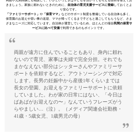
両親や兄弟姉妹にも相談して、いざというときは子どもを預かってもらえる態勢を整えてお
きましょう。家族に頼れないときのために、
自治体の育児支援サービスに登録
しておくとよ
り安心です。
「ファミリーサポート」
や
「保育ママ」
などのサポート制度を整備している自治体も多く、
保育園のお迎えや習い事の送迎、ママが帰ってくるまで子どもと過ごしてもらうなど、さま
ざまなニーズに対応しています。自治体が運営しているため、ほとんどの場合
民間の保育サ
ービスに比べて安価
で利用できるのもポイントです。
両親が遠方に住んでいることもあり、身内に頼れ
ないので育児、家事は夫婦で完全分担。それでも
まかなえない部分はシッターさんやファミリーサ
ポートを依頼するなど、アウトソーシングで対応
します。長男の妊娠中から産後1年くらいまでは
長女の登園、お迎えをファミリーサポートに依頼
していました。わが家の日常にはない、「今日は
ばあばがお迎えなの〜」なんていうフレーズがう
らやましい…（泣）。（メディア関連会社勤務・
41歳・5歳女児、1歳男児の母）