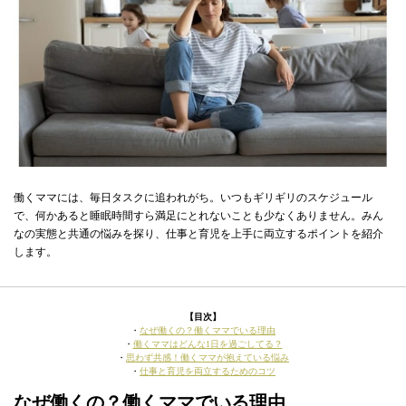
働くママには、毎日タスクに追われがち。いつもギリギリのスケジュール
で、何かあると睡眠時間すら満足にとれないことも少なくありません。みん
なの実態と共通の悩みを探り、仕事と育児を上手に両立するポイントを紹介
します。
【目次】
・
なぜ働くの？働くママでいる理由
・
働くママはどんな1日を過ごしてる？
・
思わず共感！働くママが抱えている悩み
・
仕事と育児を両立するためのコツ
なぜ働くの？働くママでいる理由