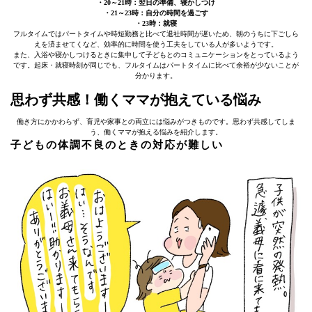
・20～21時：翌日の準備、寝かしつけ
・21～23時：自分の時間を過ごす
・23時：就寝
フルタイムではパートタイムや時短勤務と比べて退社時間が遅いため、朝のうちに下ごしら
えを済ませてくなど、効率的に時間を使う工夫をしている人が多いようです。
また、入浴や寝かしつけるときに集中して子どもとのコミュニケーションをとっているよう
です。起床・就寝時刻が同じでも、フルタイムはパートタイムに比べて余裕が少ないことが
分かります。
思わず共感！働くママが抱えている悩み
働き方にかかわらず、育児や家事との両立には悩みがつきものです。思わず共感してしま
う、働くママが抱える悩みを紹介します。
子どもの体調不良のときの対応が難しい