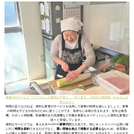
家事代行サービス〝タスカジ〟の疑問＆不安に、「作り置き」の伝説の家政婦・Kotoさんが
答えます！
時間が足りなければ、便利な家電やサービスを活用して家事の時間を減らしましょう。家事
の時間を子どもや自分のために使うことができ、気持ちに余裕が生まれます。近年は食洗
機、ロボット掃除機、乾燥機付きの洗濯機など共働き家庭をターゲットにした便利な家電が
続々と登場しています。
便利なサービスでは、
ネットスーパー
や
家事代行
が人気です。特にネットスーパーは買い物
に行く
時間を節約
できるだけでなく、
重い荷物を抱えて移動する必要もない
ため、保育園か
らの帰りも身軽になります。面倒な家事は便利な家電やサービスにお任せすることがおすす