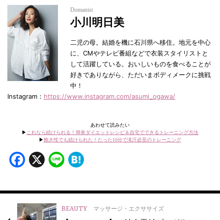
Domanist
小川明日美
二児の母。結婚を機に石川県へ移住。地元を中心
に、CMやテレビ番組などで衣装スタイリストと
して活躍している。おいしいものを食べることが
好きでありながら、ただいまボディメークに挑戦
中！
Instagram：
https://www.instagram.com/asumi_ogawa/
あわせて読みたい
▶︎
これなら続けられる！簡単ダイエットレシピ＆自宅でできるトレーニング方法
▶︎
飽き性でも続けられた！たった10分で滝汗必至のトレーニング
Facebook
X
Line
Hatena
BEAUTY
マッサージ・エクササイズ