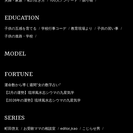
夫婦・家族
私の生き方
100人アンケート
贈り物
/
/
/
/
EDUCATION
子供の五感を育てる
学校行事コーデ
教育現場より
子供の習い事
/
/
/
/
子供の進路・学校
/
MODEL
FORTUNE
運命数から導く週間“女の数字占い”
【2月の運勢】琉球風水志シウマの九星気学
【2026年の運勢】琉球風水志シウマの九星気学
SERIES
町田啓太
お受験ママの相談室
editor_kao
こじらせ男
/
/
/
/