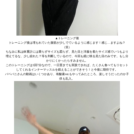
▲トレーニング後
トレーニング後は埋もれていた腹筋が少しでているように感じます！感じ…ますよね？
（笑）
ちなみに私は体重計には乗らずサイズも図らず、見た目と洋服を着たサイズ感でいつもより
増えてるな、少し絞れた？等を判断しているので、今回も鏡に映る見た目のみです。もし分
かりにくかったらすみません。
このトレーニングは1回7分なので、一日置きでも実践できれば、たくさん食べてもリセット
してくれるインナーマッスルを鍛えることができそう！と今後に期待です。
バベバニさんの動画はいくつかあり、有酸素ver.もやってみたところ、楽しそうだったのか子
供も乱入。