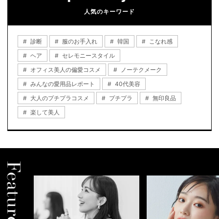
人気のキーワード
診断
服のお手入れ
韓国
こなれ感
ヘア
セレモニースタイル
オフィス美人の偏愛コスメ
ノーテクメーク
みんなの愛用品レポート
40代美容
大人のプチプラコスメ
プチプラ
無印良品
楽して美人