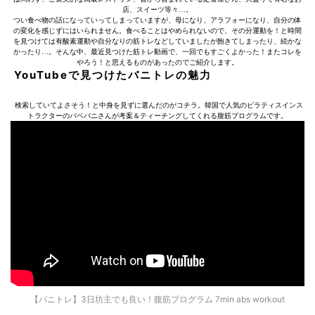
店、スイーツ等々…。
つい食べ物の話になっていってしまっていますが、母になり、アラフォーになり、自分の体
の変化を感じずにはいられません。食べることはやめられないので、その分運動を！と時間
を見つけては有酸素運動や自分なりの筋トレなどしていましたが飽きてしまったり、続かな
かったり…。そんな中、最近見つけた筋トレ動画で、一回でもすごくよかった！またコレを
やろう！と思えるものがあったのでご紹介します。
YouTubeで見つけたバニトレの魅力
検索していてよさそう！と中身を見ずに選んだのがコチラ。韓国で人気のピラティスインス
トラクターのバベバニさんが考案＆ティーチングしてくれる腹筋プログラムです。
【バニトレ】3日坊主でも良い！腹筋プログラム 7min abs workout