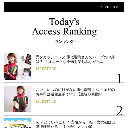
2026.08.08
ランキング
元タカラジェンヌ 凪七瑠海さんのバッグの中身
は？ 「ユニークな小物を楽しみながら…
LIFESTYLE
おいしいものに目がない凪七瑠海さん 「エビの
お寿司は断然生派です」【宝塚歌劇団O…
LIFESTYLE
ん!? どういうこと？ 安堵から一転、女の勘はほ
ぼほぼ当たる！【中学生ママ（40…