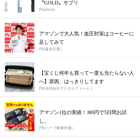
〝GOLD〟サプリ
PR(iHerb)
アマゾンで大人気！血圧対策はコーヒーに
足してみて
PR(森永乳業)
【宝くじ何年も買って一度も当たらない人
へ】原因、はっきりしてます
PR(合同会社デジタルファーム )
アマゾン1位の実績！380円で5日間お試
し。
PR(ハーブ健康本舗)