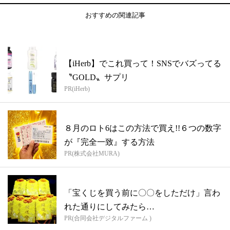
おすすめの関連記事
【iHerb】でこれ買って！SNSでバズってる
〝GOLD〟サプリ
PR(iHerb)
８月のロト6はこの方法で買え!!６つの数字
が『完全一致』する方法
PR(株式会社MURA)
「宝くじを買う前に〇〇をしただけ」言わ
れた通りにしてみたら…
PR(合同会社デジタルファーム )