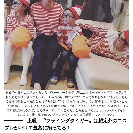
家族で仲良くコスプレするなら、
ウォーリー！
手持ちデニムとボーダートップス、ダテめが
ねさえあればできるとあって、コスパ抜群。ボーダーやメガネも全員おなじではなく、あえ
て違うのがおしゃれかなと（メガネは〝フライングタイガー〟で、帽子はネットで購入しま
したが100均で売っているフェルト生地で手作りできるそう）。メガネと帽子を外せば、コス
プレ感が薄れるので、ご近所をウロウロするくらいならあまり恥ずかしくないのもポイン
ト。あまり乗り気ではない夫もこのくらいなら許容範囲らしいです（笑)。
上級：〝フライングタイガー〟は想定外のコス
プレがバリエ豊富に揃ってる！