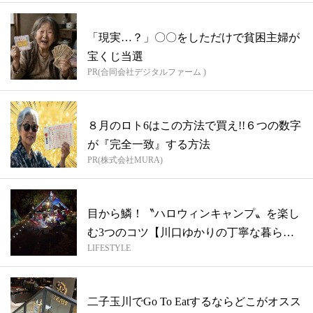
「現実…？」〇〇をしただけで貧困主婦が
宝くじ当選
PR(合同会社デジタルファーム )
８月のロト6はこの方法で買え!!６つの数字
が『完全一致』する方法
PR(株式会社MURA)
目から鱗！〝ハロウィンキャンプ〟を楽し
む3つのコツ【川口ゆかりの丁寧な暮ら
LIFESTYLE
し】
二子玉川でGo To Eatするならどこがオスス