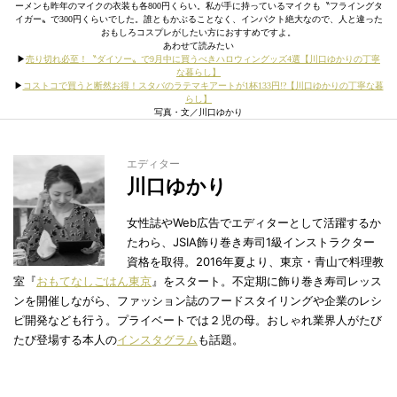
ーメンも昨年のマイクの衣装も各800円くらい。私が手に持っているマイクも〝フライングタ
イガー〟で300円くらいでした。誰ともかぶることなく、インパクト絶大なので、人と違った
おもしろコスプレがしたい方におすすめですよ。
あわせて読みたい
▶︎
売り切れ必至！〝ダイソー〟で9月中に買うべきハロウィングッズ4選【川口ゆかりの丁寧
な暮らし】
▶︎
コストコで買うと断然お得！スタバのラテマキアートが1杯133円!?【川口ゆかりの丁寧な暮
らし】
写真・文／川口ゆかり
エディター
川口ゆかり
女性誌やWeb広告でエディターとして活躍するか
たわら、JSIA飾り巻き寿司1級インストラクター
資格を取得。2016年夏より、東京・青山で料理教
室『
おもてなしごはん東京
』をスタート。不定期に飾り巻き寿司レッス
ンを開催しながら、ファッション誌のフードスタイリングや企業のレシ
ピ開発なども行う。プライベートでは２児の母。おしゃれ業界人がたび
たび登場する本人の
インスタグラム
も話題。