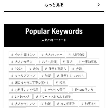
もっと見る
人気のキーワード
今さら聞けない
大人のマナー
人間関係
大人の女子力
おうち時間
育児
仕事効率化
100均
趣味
仕事も家庭も
夫婦
キャリアアップ
診断
仕事もおしゃれも
川口ゆかりの丁寧な暮らし
韓国
お料理レシピ代用
デジタル苦手
iPhone使い方
LINE使い方
#ワーママあるある劇場
大人かっこいい
時短
女の時間割
時事ネタ