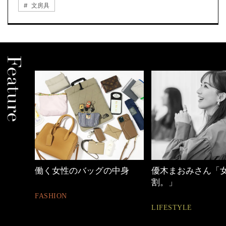
文房具
中身
優木まおみさん「女の時間
40代の小顔メイク
割。」
BEAUTY
LIFESTYLE