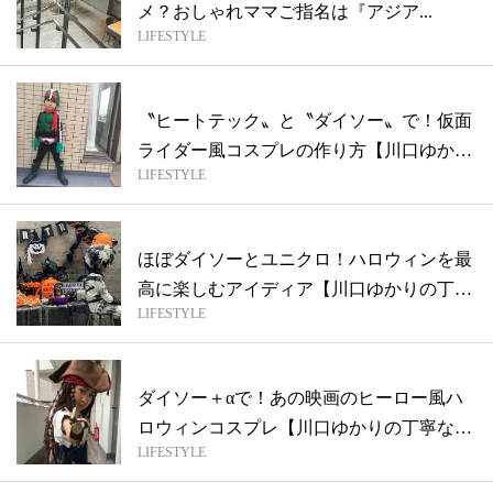
メ？おしゃれママご指名は『アジア...
LIFESTYLE
〝ヒートテック〟と〝ダイソー〟で！仮面
ライダー風コスプレの作り方【川口ゆかり
LIFESTYLE
の丁...
ほぼダイソーとユニクロ！ハロウィンを最
高に楽しむアイディア【川口ゆかりの丁寧
LIFESTYLE
な暮...
ダイソー＋αで！あの映画のヒーロー風ハ
ロウィンコスプレ【川口ゆかりの丁寧な暮
LIFESTYLE
らし...