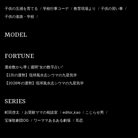
子供の五感を育てる
学校行事コーデ
教育現場より
子供の習い事
/
/
/
/
子供の進路・学校
/
MODEL
FORTUNE
運命数から導く週間“女の数字占い”
【2月の運勢】琉球風水志シウマの九星気学
【2026年の運勢】琉球風水志シウマの九星気学
SERIES
町田啓太
お受験ママの相談室
editor_kao
こじらせ男
/
/
/
/
宝塚歌劇団OG
ワーママあるある劇場
耳恋
/
/