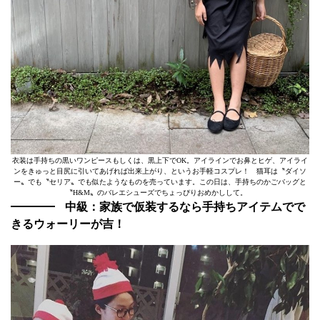
衣装は手持ちの黒いワンピースもしくは、黒上下でOK。アイラインでお鼻とヒゲ、アイライ
ンをきゅっと目尻に引いてあげれば出来上がり、というお手軽コスプレ！ 猫耳は〝ダイソ
ー〟でも〝セリア〟でも似たようなものを売っています。この日は、手持ちのかごバッグと
〝H&M〟のバレエシューズでちょっぴりおめかしして。
中級：家族で仮装するなら手持ちアイテムでで
きるウォーリーが吉！