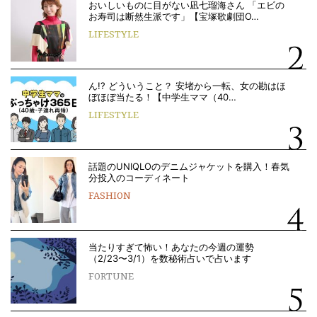
おいしいものに目がない凪七瑠海さん 「エビの
お寿司は断然生派です」【宝塚歌劇団O…
LIFESTYLE
ん!? どういうこと？ 安堵から一転、女の勘はほ
ぼほぼ当たる！【中学生ママ（40…
LIFESTYLE
話題のUNIQLOのデニムジャケットを購入！春気
分投入のコーディネート
FASHION
当たりすぎて怖い！あなたの今週の運勢
（2/23〜3/1）を数秘術占いで占います
FORTUNE