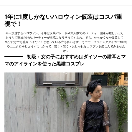
1年に1度しかないハロウィン仮装はコスパ重
視で！
年々加速するハロウィン。今年は仮装パレードや大人数でのパーティー開催が難しいぶん、
おうちで家族だけのパーティーが主流になりそうですよね。でも、せっかくなら仮装して、
気分だけでも盛り上げたい！と思っている方も多いはず。そこで、フライングタイガー100均
やユニクロをじょうずにつかって、安く・賢く・おしゃれなコスプレを楽しんでみません
か？
初級：女の子におすすめはダイソーの猫耳とマ
マのアイラインを使った黒猫コスプレ