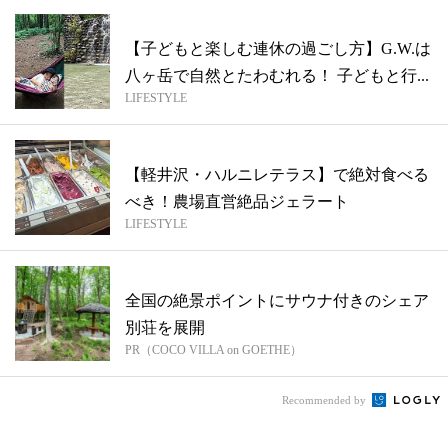
【子どもと楽しむ連休の過ごし方】G.W.は
八ヶ岳で自然とたわむれる！ 子どもと行...
LIFESTYLE
【軽井沢・ハルニレテラス】で絶対食べる
べき！農場直営絶品ジェラート
LIFESTYLE
全国の絶景ポイントにサウナ付きのシェア
別荘を展開
PR（COCO VILLA on GOETHE）
Recommended by