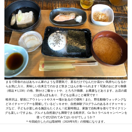
まるで田舎のおばあちゃん家のような雰囲気で、居るだけでなんだか温かい気持ちになるか
らお気に入り。美味しい出来立てのかまど炊きごはんが食べられます！写真のおにぎり御膳
（税込￥1,530）の他、卵かけご飯セットや、とろろ汁御膳、お蕎麦などあります。お店の庭
には田んぼもあり、子どもは喜ぶこと確実です！
軽井沢は、駅前にアウトレットやスキー場があるので便利！また、野生動物ウォッチングな
どネイチャーツアーを開催しているピッキオや、自然体験プログラムのあるネイチャーキッ
ズなど、子どもが楽しめる施設もたくさん！紅葉時期は、家族で自転車を借りてサイクリン
グも楽しいですよね。グルメも自然遊びも満喫できる軽井沢、Go Toトラベルキャンペーンを
使ってぜひ訪れてみてはいかがでしょうか？
＊今回紹介したのは取材時（2020年9月）の情報になります。