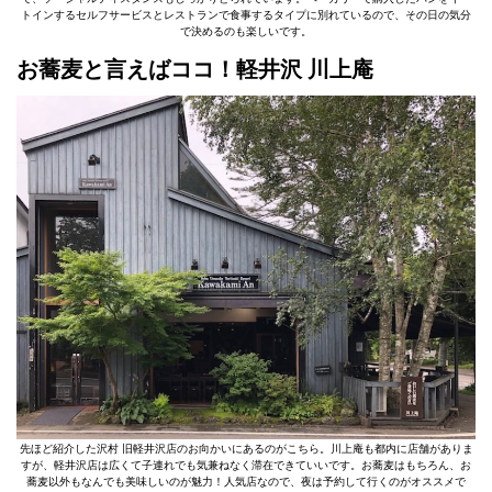
トインするセルフサービスとレストランで食事するタイプに別れているので、その日の気分
で決めるのも楽しいです。
お蕎麦と言えばココ！軽井沢 川上庵
先ほど紹介した沢村 旧軽井沢店のお向かいにあるのがこちら。川上庵も都内に店舗がありま
すが、軽井沢店は広くて子連れでも気兼ねなく滞在できていいです。お蕎麦はもちろん、お
蕎麦以外もなんでも美味しいのが魅力！人気店なので、夜は予約して行くのがオススメで