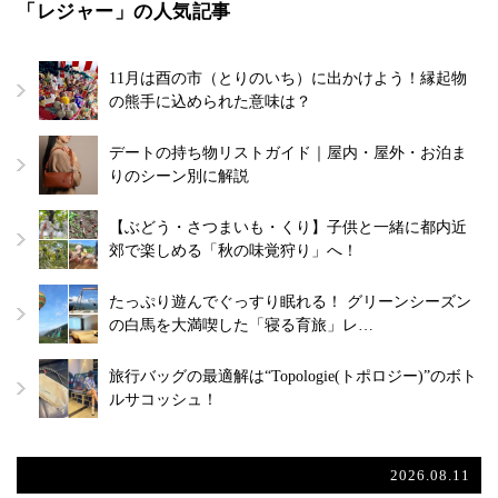
「レジャー」の人気記事
11月は酉の市（とりのいち）に出かけよう！縁起物
の熊手に込められた意味は？
デートの持ち物リストガイド｜屋内・屋外・お泊ま
りのシーン別に解説
【ぶどう・さつまいも・くり】子供と一緒に都内近
郊で楽しめる「秋の味覚狩り」へ！
たっぷり遊んでぐっすり眠れる！ グリーンシーズン
の白馬を大満喫した「寝る育旅」レ…
旅行バッグの最適解は“Topologie(トポロジー)”のボト
ルサコッシュ！
2026.08.11