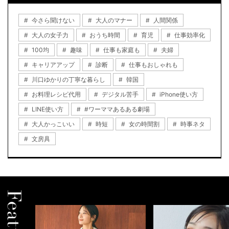
今さら聞けない
大人のマナー
人間関係
大人の女子力
おうち時間
育児
仕事効率化
100均
趣味
仕事も家庭も
夫婦
キャリアアップ
診断
仕事もおしゃれも
川口ゆかりの丁寧な暮らし
韓国
お料理レシピ代用
デジタル苦手
iPhone使い方
LINE使い方
#ワーママあるある劇場
大人かっこいい
時短
女の時間割
時事ネタ
文房具