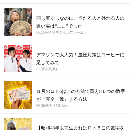
同じ宝くじなのに、当たる人と外れる人の
違い実は“ここ”でした
PR(合同会社デジタルファーム )
アマゾンで大人気！血圧対策はコーヒーに
足してみて
PR(森永乳業)
８月のロト6はこの方法で買え!!６つの数字
が『完全一致』する方法
PR(株式会社MURA)
【昭和43年以前生まれはロト６この数字を