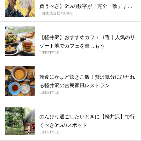
買うべき】6つの数字が「完全一致」する
PR(株式会社MURA)
方...
【軽井沢】おすすめカフェ11選｜人気のリ
ゾート地でカフェを楽しもう
LIFESTYLE
朝食にかまど炊きご飯！贅沢気分にひたれ
る軽井沢の古民家風レストラン
LIFESTYLE
のんびり過ごしたいときに【軽井沢】で行
くべき3つのスポット
LIFESTYLE