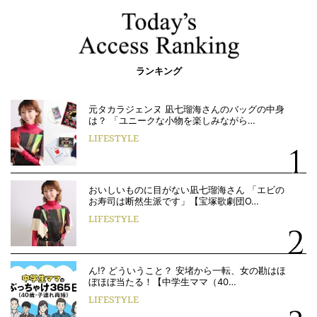
ランキング
元タカラジェンヌ 凪七瑠海さんのバッグの中身
は？ 「ユニークな小物を楽しみながら…
LIFESTYLE
おいしいものに目がない凪七瑠海さん 「エビの
お寿司は断然生派です」【宝塚歌劇団O…
LIFESTYLE
ん!? どういうこと？ 安堵から一転、女の勘はほ
ぼほぼ当たる！【中学生ママ（40…
LIFESTYLE