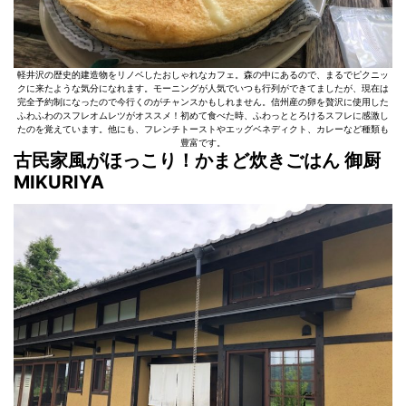
軽井沢の歴史的建造物をリノベしたおしゃれなカフェ。森の中にあるので、まるでピクニッ
クに来たような気分になれます。モーニングが人気でいつも行列ができてましたが、現在は
完全予約制になったので今行くのがチャンスかもしれません。信州産の卵を贅沢に使用した
ふわふわのスフレオムレツがオススメ！初めて食べた時、ふわっととろけるスフレに感激し
たのを覚えています。他にも、フレンチトーストやエッグベネディクト、カレーなど種類も
豊富です。
古民家風がほっこり！かまど炊きごはん 御厨
MIKURIYA