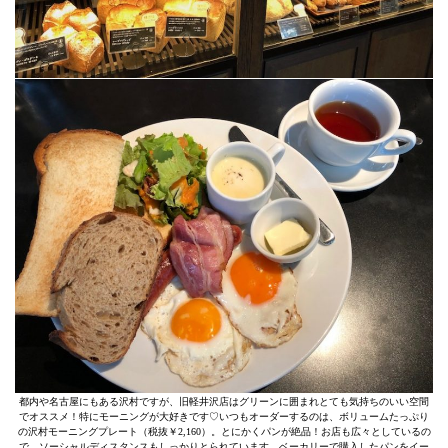
都内や名古屋にもある沢村ですが、旧軽井沢店はグリーンに囲まれとても気持ちのいい空間
でオススメ！特にモーニングが大好きです♡いつもオーダーするのは、ボリュームたっぷり
の沢村モーニングプレート（税抜￥2,160）。とにかくパンが絶品！お店も広々としているの
で、ソーシャルディスタンスもしっかりとられています。ベーカリーで購入したパンをイー