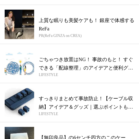
上質な眠りも美髪ケアも！ 銀座で体感する
ReFa
PR(ReFa GINZA on CREA)
ごちゃつき放置はNG！ 事故のもと！ すぐ
できる「配線整理」のアイデアと便利グ
LIFESTYLE
ッ...
すっきりまとめて事故防止！【ケーブル収
納】アイデア＆グッズ｜選ぶポイントも紹
LIFESTYLE
介
【無印良品】の6センチ四方のこのケー