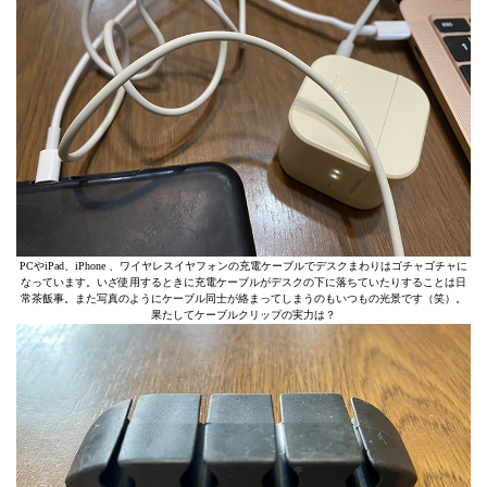
PCやiPad、iPhone 、ワイヤレスイヤフォンの充電ケーブルでデスクまわりはゴチャゴチャに
なっています。いざ使用するときに充電ケーブルがデスクの下に落ちていたりすることは日
常茶飯事。また写真のようにケーブル同士が絡まってしまうのもいつもの光景です（笑）。
果たしてケーブルクリップの実力は？