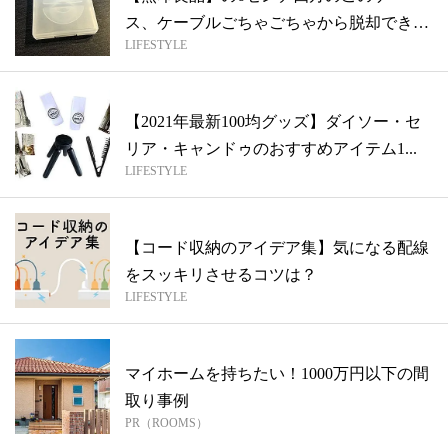
ス、ケーブルごちゃごちゃから脱却できる
LIFESTYLE
優れも...
【2021年最新100均グッズ】ダイソー・セ
リア・キャンドゥのおすすめアイテム1...
LIFESTYLE
【コード収納のアイデア集】気になる配線
をスッキリさせるコツは？
LIFESTYLE
マイホームを持ちたい！1000万円以下の間
取り事例
PR（ROOMS）