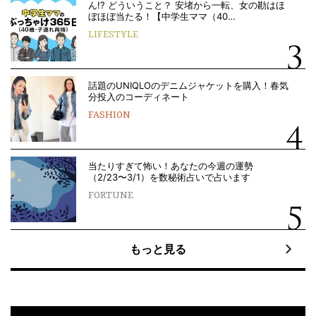
ん!? どういうこと？ 安堵から一転、女の勘はほ
ぼほぼ当たる！【中学生ママ（40…
LIFESTYLE
話題のUNIQLOのデニムジャケットを購入！春気
分投入のコーディネート
FASHION
当たりすぎて怖い！あなたの今週の運勢
（2/23〜3/1）を数秘術占いで占います
FORTUNE
もっと見る