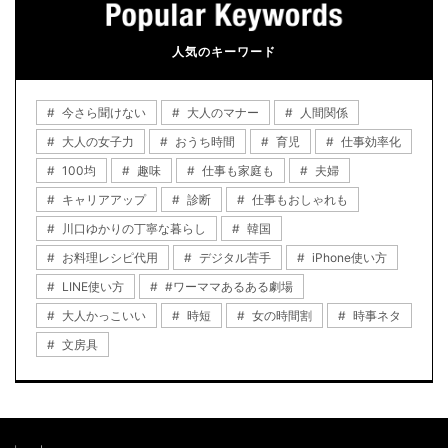
人気のキーワード
今さら聞けない
大人のマナー
人間関係
大人の女子力
おうち時間
育児
仕事効率化
100均
趣味
仕事も家庭も
夫婦
キャリアアップ
診断
仕事もおしゃれも
川口ゆかりの丁寧な暮らし
韓国
お料理レシピ代用
デジタル苦手
iPhone使い方
LINE使い方
#ワーママあるある劇場
大人かっこいい
時短
女の時間割
時事ネタ
文房具