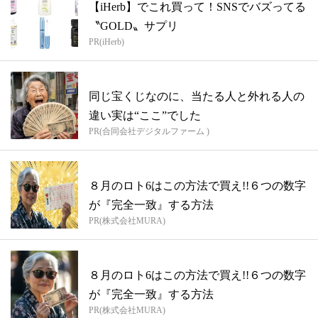
【iHerb】でこれ買って！SNSでバズってる
〝GOLD〟サプリ
PR(iHerb)
同じ宝くじなのに、当たる人と外れる人の
違い実は“ここ”でした
PR(合同会社デジタルファーム )
８月のロト6はこの方法で買え!!６つの数字
が『完全一致』する方法
PR(株式会社MURA)
８月のロト6はこの方法で買え!!６つの数字
が『完全一致』する方法
PR(株式会社MURA)