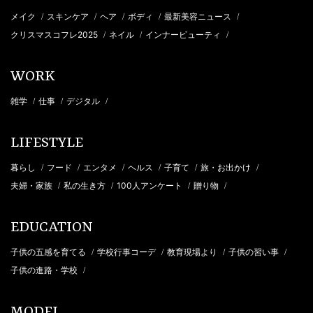
メイク
スキンケア
ヘア
ボディ
最新美容ニュース
/
/
/
/
/
クリスマスコフレ2025
ネイル
インナービューティ
/
/
/
WORK
雑学
仕事
デジタル
/
/
/
LIFESTYLE
暮らし
フード
エンタメ
ヘルス
子育て
旅・お出かけ
/
/
/
/
/
/
夫婦・家族
私の生き方
100人アンケート
贈り物
/
/
/
/
EDUCATION
子供の五感を育てる
学校行事コーデ
教育現場より
子供の習い事
/
/
/
/
子供の進路・学校
/
MODEL