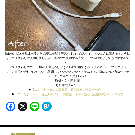
BeforeとAfterを見比べるとその差は歴然！デスクまわりのスタイリッシュさに驚きます。今回
はデスクまわりに使用しましたが、車の中で使用する充電ケーブル収納としてもおすすめで
す。
デスクまわりのコード類が見違えるほどきれいに収納できるセリアの「ケーブルクリッ
プ」。自宅や会社内でぜひとも使用していただきたいアイテムです。気になった方はぜひチ
ェックしてみてくださいね！
取材・文／岡本 蘭
あわせて読みたい
▶︎
【ニトリ】￥95の名品発見！面倒なあの作業が一瞬で…
▶︎
【ニトリ】ラケットみたいなコレ、何に使うもの？あると超便利なアイテムです
Facebook
X
Line
Hatena