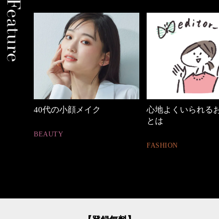
中身
40代の小顔メイク
心地よくいられる
とは
BEAUTY
FASHION