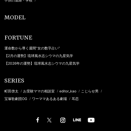
子供の進路・学校
/
MODEL
FORTUNE
運命数から導く週間“女の数字占い”
【2月の運勢】琉球風水志シウマの九星気学
【2026年の運勢】琉球風水志シウマの九星気学
SERIES
町田啓太
お受験ママの相談室
editor_kao
こじらせ男
/
/
/
/
宝塚歌劇団OG
ワーママあるある劇場
耳恋
/
/