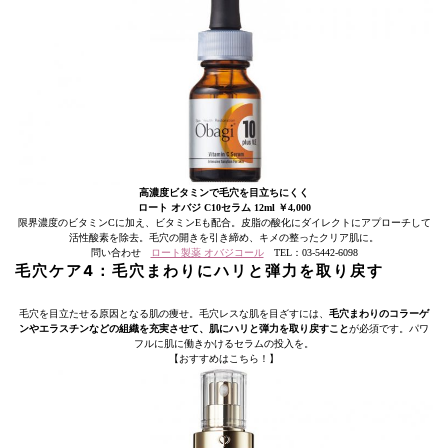
高濃度ビタミンで毛穴を目立ちにくく
ロート オバジ C10セラム 12ml ￥4,000
限界濃度のビタミンCに加え、ビタミンEも配合。皮脂の酸化にダイレクトにアプローチして
活性酸素を除去。毛穴の開きを引き締め、キメの整ったクリア肌に。
問い合わせ
ロート製薬 オバジコール
TEL：03-5442-6098
毛穴ケア4：毛穴まわりにハリと弾力を取り戻す
毛穴を目立たせる原因となる肌の痩せ。毛穴レスな肌を目ざすには、
毛穴まわりのコラーゲ
ンやエラスチンなどの組織を充実させて、肌にハリと弾力を取り戻すこと
が必須です。パワ
フルに肌に働きかけるセラムの投入を。
【おすすめはこちら！】