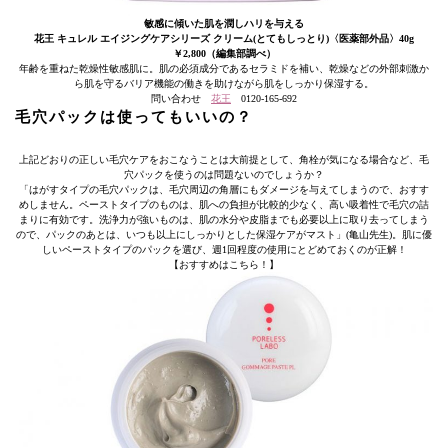
敏感に傾いた肌を潤しハリを与える
花王 キュレル エイジングケアシリーズ クリーム(とてもしっとり)〈医薬部外品〉40g
￥2,800（編集部調べ）
年齢を重ねた乾燥性敏感肌に。肌の必須成分であるセラミドを補い、乾燥などの外部刺激か
ら肌を守るバリア機能の働きを助けながら肌をしっかり保湿する。
問い合わせ
花王
0120-165-692
毛穴パックは使ってもいいの？
上記どおりの正しい毛穴ケアをおこなうことは大前提として、角栓が気になる場合など、毛
穴パックを使うのは問題ないのでしょうか？
「はがすタイプの毛穴パックは、毛穴周辺の角層にもダメージを与えてしまうので、おすす
めしません。ペーストタイプのものは、肌への負担が比較的少なく、高い吸着性で毛穴の詰
まりに有効です。洗浄力が強いものは、肌の水分や皮脂までも必要以上に取り去ってしまう
ので、パックのあとは、いつも以上にしっかりとした保湿ケアがマスト」(亀山先生)。肌に優
しいペーストタイプのパックを選び、週1回程度の使用にとどめておくのが正解！
【おすすめはこちら！】