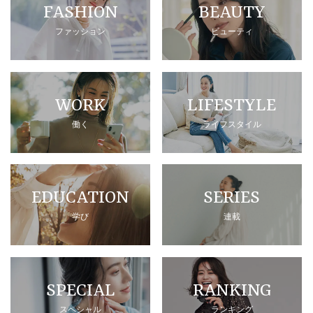
FASHION
BEAUTY
ファッション
ビューティ
WORK
LIFESTYLE
働く
ライフスタイル
EDUCATION
SERIES
学び
連載
SPECIAL
RANKING
スペシャル
ランキング