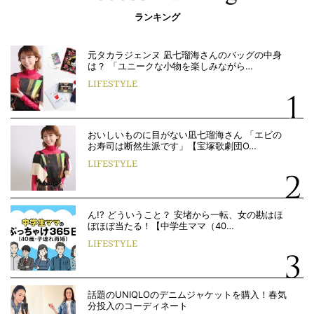
ランキング
元タカラジェンヌ 凪七瑠海さんのバッグの中身
は？ 「ユニークな小物を楽しみながら…
LIFESTYLE
おいしいものに目がない凪七瑠海さん 「エビの
お寿司は断然生派です」【宝塚歌劇団O…
LIFESTYLE
ん!? どういうこと？ 安堵から一転、女の勘はほ
ぼほぼ当たる！【中学生ママ（40…
LIFESTYLE
話題のUNIQLOのデニムジャケットを購入！春気
分投入のコーディネート