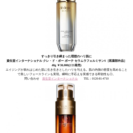
すっきり引き締まった理想のハリ肌に
資生堂インターナショナル クレ・ド・ポー ボーテ セラムラフェルミサンS［医薬部外品］
40g ￥30,000(2/21発売)
エイジングが表れはじめた肌に生き生きとしたハリを与える。肌の内側の密度を高めること
で美しいフェースラインも実現。瞬時に手応えを実感できる即効性も◎。
問い合わせ
資生堂インターナショナル
TEL：0120-81-4710