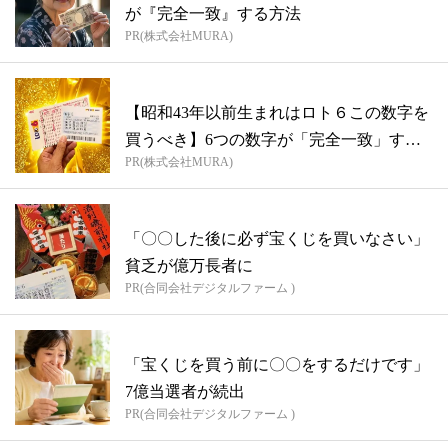
が『完全一致』する方法
PR(株式会社MURA)
【昭和43年以前生まれはロト６この数字を
買うべき】6つの数字が「完全一致」する
PR(株式会社MURA)
方...
「〇〇した後に必ず宝くじを買いなさい」
貧乏が億万長者に
PR(合同会社デジタルファーム )
「宝くじを買う前に〇〇をするだけです」
7億当選者が続出
PR(合同会社デジタルファーム )