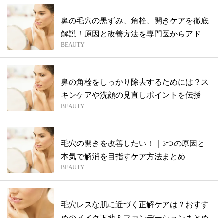
鼻の毛穴の黒ずみ、角栓、開きケアを徹底
解説！原因と改善方法を専門医からアドバ
BEAUTY
イス
鼻の角栓をしっかり除去するためには？ス
キンケアや洗顔の見直しポイントを伝授
BEAUTY
毛穴の開きを改善したい！｜5つの原因と
本気で解消を目指すケア方法まとめ
BEAUTY
毛穴レスな肌に近づく正解ケアは？おすす
めのメイク下地＆ファンデーションまとめ