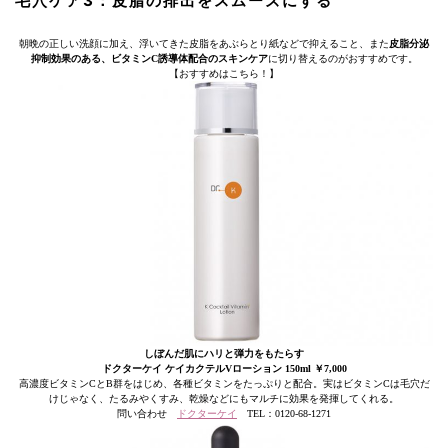
毛穴ケア3：皮脂の排出をスムーズにする
朝晩の正しい洗顔に加え、浮いてきた皮脂をあぶらとり紙などで抑えること、また
皮脂分泌
抑制効果のある、ビタミンC誘導体配合のスキンケア
に切り替えるのがおすすめです。
【おすすめはこちら！】
しぼんだ肌にハリと弾力をもたらす
ドクターケイ ケイカクテルVローション 150ml ￥7,000
高濃度ビタミンCとB群をはじめ、各種ビタミンをたっぷりと配合。実はビタミンCは毛穴だ
けじゃなく、たるみやくすみ、乾燥などにもマルチに効果を発揮してくれる。
問い合わせ
ドクターケイ
TEL：0120-68-1271