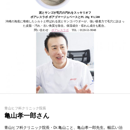
泥とサンゴが毛穴の汚れをスッキリオフ
ポアレスラボ ポアゴマージュペースとPL 20g ￥1,500
沖縄の海底に堆積したシルトと呼ばれる泥とサンゴパウダーが、強い吸着力で毛穴に詰まっ
た皮脂・汚れ・古い角質を除去。保湿成分・収れん成分も配合。
問い合わせ
ポアレスラボ
TEL：0120-51-9048
青山ヒフ科クリニック院長
亀山孝一郎さん
青山ヒフ科クリニック院長・Dr.亀山こと、亀山孝一郎先生。幅広い治