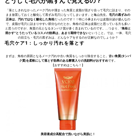
どうして毛穴が黒ずんで見えるの？
「落としきれなかったメーク汚れや溜まった角質と皮脂が混ざり合って毛穴に詰まり、その
まま放置しておくと酸化して黒ずみ毛穴になってしまいます」と亀山先生。
毛穴の黒ずみの
正体は、汚れではなく酸化した角栓
だったのです！！特に小鼻まわりは皮脂分泌が盛んなの
で、皮脂が毛穴に詰まりやすい部分なのだとか。角栓の正体は皮脂だと思っている方も多い
と思うのですが、角質の元となるタンパク質が多く含まれているのです。…つまり、“
角栓と
溶かす”とうたっているコスメの効果は、あまり期待できない
ということ。では、一体、毛穴
の目立ち・毛穴の黒ずみは、どんなケアをするのが正解なのでしょうか？
毛穴ケア1：しっかり汚れを落とす
まずは、角栓の原因となるメーク汚れや古い角質をしっかり除去すること。
古い角質(タンパ
ク質)を柔軟にして落とす効果のある酵素入りの洗顔料がおすすめ
です。
【おすすめはこちら！】
美容液成分高配合で洗いながら美肌に！