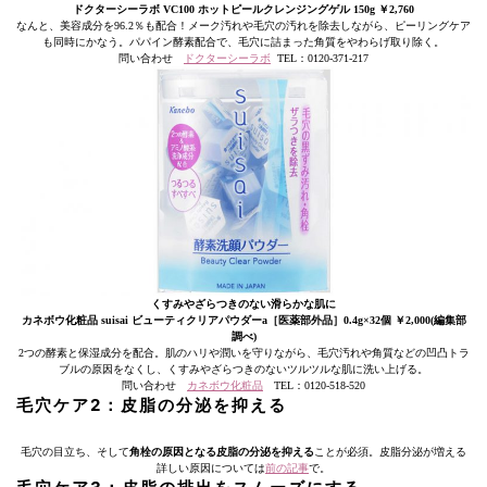
ドクターシーラボ VC100 ホットピールクレンジングゲル 150g ￥2,760
なんと、美容成分を96.2％も配合！メーク汚れや毛穴の汚れを除去しながら、ピーリングケア
も同時にかなう。パパイン酵素配合で、毛穴に詰まった角質をやわらげ取り除く。
問い合わせ
ドクターシーラボ
TEL：0120-371-217
くすみやざらつきのない滑らかな肌に
カネボウ化粧品 suisai ビューティクリアパウダーa［医薬部外品］0.4g×32個 ￥2,000(編集部
調べ)
2つの酵素と保湿成分を配合。肌のハリや潤いを守りながら、毛穴汚れや角質などの凹凸トラ
ブルの原因をなくし、くすみやざらつきのないツルツルな肌に洗い上げる。
問い合わせ
カネボウ化粧品
TEL：0120-518-520
毛穴ケア2：皮脂の分泌を抑える
毛穴の目立ち、そして
角栓の原因となる皮脂の分泌を抑える
ことが必須。皮脂分泌が増える
詳しい原因については
前の記事
で
。