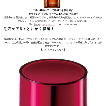
力強い植物パワーで肌弾力を取り戻す
クラランス ダブル セーラム EX 30ml ￥11,000
世界中から選び抜いた21種類のパワフルな植物由来成分を配合した、ウォーター×オイルのダ
ブルフォーミュラの美容液。もっちりとしたハリ肌が長時間持続。
問い合わせ
クラランス
TEL：03-3470-8545
毛穴ケア5：とにかく保湿！
肌の乾燥は、毛穴だけでなくあらゆる肌トラブルの原因に！ セラミドやヒアルロン酸、コラ
ーゲンなど保湿力の高い成分が配合されたクリームを、スキンケアの最後に取り入れるのが
おすすめです。
【おすすめはこちら！】