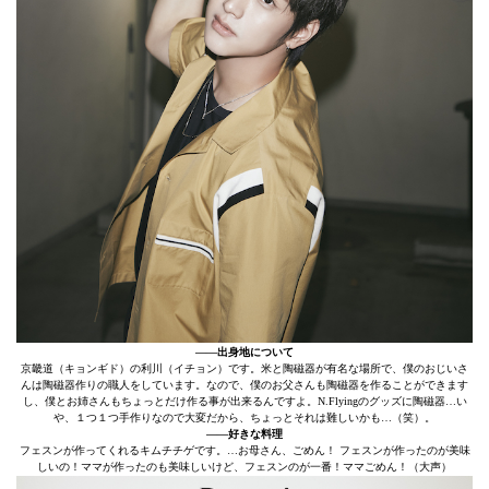
――出身地について
京畿道（キョンギド）の利川（イチョン）です。米と陶磁器が有名な場所で、僕のおじいさ
んは陶磁器作りの職人をしています。なので、僕のお父さんも陶磁器を作ることができます
し、僕とお姉さんもちょっとだけ作る事が出来るんですよ。N.Flyingのグッズに陶磁器…い
や、１つ１つ手作りなので大変だから、ちょっとそれは難しいかも…（笑）。
――好きな料理
フェスンが作ってくれるキムチチゲです。…お母さん、ごめん！ フェスンが作ったのが美味
しいの！ママが作ったのも美味しいけど、フェスンのが一番！ママごめん！（大声）