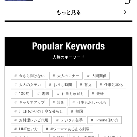
もっと見る
人気のキーワード
今さら聞けない
大人のマナー
人間関係
大人の女子力
おうち時間
育児
仕事効率化
100均
趣味
仕事も家庭も
夫婦
キャリアアップ
診断
仕事もおしゃれも
川口ゆかりの丁寧な暮らし
韓国
お料理レシピ代用
デジタル苦手
iPhone使い方
LINE使い方
#ワーママあるある劇場