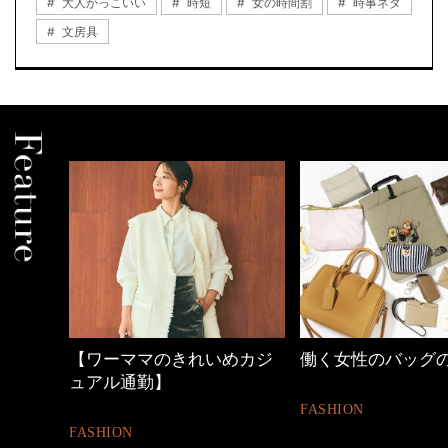
大人かっこいい
時短
女の時間割
時事ネタ
文房具
めカジ
働く女性のバッグの中身
40代の小顔メイク
FASHION
BEAUTY