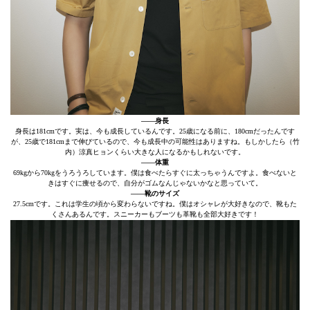
――身長
身長は181cmです。実は、今も成長しているんです。25歳になる前に、180cmだったんです
が、25歳で181cmまで伸びているので、今も成長中の可能性はありますね。もしかしたら（竹
内）涼真ヒョンくらい大きな人になるかもしれないです。
――体重
69kgから70kgをうろうろしています。僕は食べたらすぐに太っちゃうんですよ。食べないと
きはすぐに痩せるので、自分がゴムなんじゃないかなと思っていて。
――靴のサイズ
27.5cmです。これは学生の頃から変わらないですね。僕はオシャレが大好きなので、靴もた
くさんあるんです。スニーカーもブーツも革靴も全部大好きです！