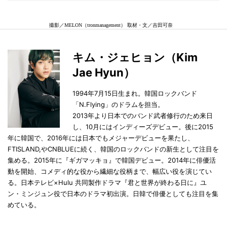
撮影／MELON（tronmanagement） 取材・文／吉田可奈
キム・ジェヒョン（Kim
Jae Hyun）
1994年7月15日生まれ。韓国ロックバンド
「N.Flying」のドラムを担当。
2013年より⽇本でのバンド武者修⾏のため来⽇
し、10⽉にはインディーズデビュー。後に2015
年に韓国で、2016年には⽇本でもメジャーデビューを果たし、
FTISLAND,やCNBLUEに続く、韓国のロックバンドの新⽣として注⽬を
集める。2015年に『ギガマッキョ』で韓国デビュー。2014年に俳優活
動を開始、コメディ的な役から繊細な役柄まで、幅広い役を演じてい
る。日本テレビ×Hulu 共同製作ドラマ『君と世界が終わる日に』ユ
ン・ミンジュン役で⽇本のドラマ初出演。⽇韓で俳優としても注⽬を集
めている。