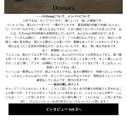
――N.Flyingについて、メンバーについて
人生ですね。そして“マブダチ”。僕にとって、第二の家族です。
スンヒョプは、僕らのリーダーで、一番のアニキです。最近韓国の年齢で30歳になりまし
た。リーダーなのですごく頼りになるんですが、たまに面白くないギャグを言うんです。あ
とは、N.Flyingの作詞作曲を全部担当しているので、みんなから信頼されています。
チャ・フンさんは無口！ 人見知りがすごくて、いつも無口なんですよ。ただ、仲がいい友
達と一緒に居る時は、僕よりも喋ることが多いです。愛嬌もあってすごくかわいいですよ。
僕とはまったく正反対の性格なので、おもしろいんです。猫と、黒い色が大好きです。
あ！ 黒猫飼ったらいいのに！
フェスンは、歌がとても上手です。あとは、みんなのママのような存在なんですよ。食べ物
も作ってくれますし、僕と一緒にゲームで遊んでくれることも多いです。すごく優しいんで
すが、たまに僕に「アニキ、お掃除してください」って言ってくるんです。そこはちょっと
面倒くさいですね（笑）。
ドンソンは一番弟なんですが、誰よりも大人ですね。起きた瞬間から「何食べましょうかね
ぇ」っておじいちゃんみたいです。すごくゲームが上手なんですが、普段はずっとバンドの
練習をしているんです。努力の天才です。
――自分の推しポイント
ギャップ！ドラムをたたくときと、こうして話しているときの印象が全然違うと言われるこ
とが多いです。ドラマとのギャップもすごいと言われました。ジェヒョンなら大声で「こん
にちは～！！」って言いますが、ミンジュンなら落ち着いて「こんにちは。」と言いますね
（笑）。そんなジェヒョンをぜひ好きになってもらいたいと思います！
インタビュー vol.2へ