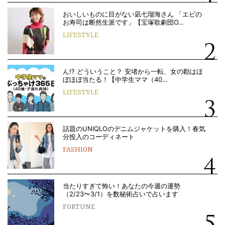
おいしいものに目がない凪七瑠海さん 「エビの
お寿司は断然生派です」【宝塚歌劇団O…
LIFESTYLE
ん!? どういうこと？ 安堵から一転、女の勘はほ
ぼほぼ当たる！【中学生ママ（40…
LIFESTYLE
話題のUNIQLOのデニムジャケットを購入！春気
分投入のコーディネート
FASHION
当たりすぎて怖い！あなたの今週の運勢
（2/23〜3/1）を数秘術占いで占います
FORTUNE