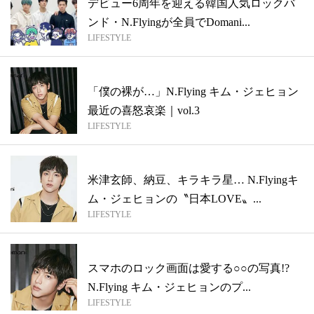
デビュー6周年を迎える韓国人気ロックバ
ンド・N.Flyingが全員でDomani...
LIFESTYLE
「僕の裸が…」N.Flying キム・ジェヒョン
最近の喜怒哀楽｜vol.3
LIFESTYLE
米津玄師、納豆、キラキラ星… N.Flyingキ
ム・ジェヒョンの〝日本LOVE〟...
LIFESTYLE
スマホのロック画面は愛する○○の写真!?
N.Flying キム・ジェヒョンのプ...
LIFESTYLE