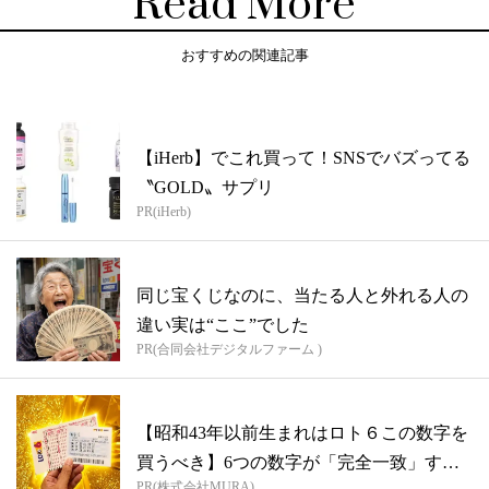
Read More
おすすめの関連記事
【iHerb】でこれ買って！SNSでバズってる
〝GOLD〟サプリ
PR(iHerb)
同じ宝くじなのに、当たる人と外れる人の
違い実は“ここ”でした
PR(合同会社デジタルファーム )
【昭和43年以前生まれはロト６この数字を
買うべき】6つの数字が「完全一致」する
PR(株式会社MURA)