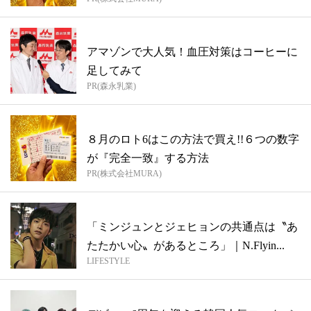
方...
アマゾンで大人気！血圧対策はコーヒーに
足してみて
PR(森永乳業)
８月のロト6はこの方法で買え!!６つの数字
が『完全一致』する方法
PR(株式会社MURA)
「ミンジュンとジェヒョンの共通点は〝あ
たたかい心〟があるところ」｜N.Flyin...
LIFESTYLE