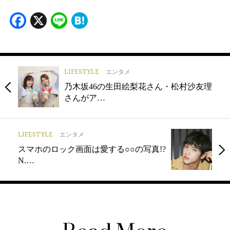
Facebook
X
Line
Hatena
LIFESTYLE
エンタメ
乃木坂46の生田絵梨花さん・松村沙友理
さんがア…
LIFESTYLE
エンタメ
スマホのロック画面は愛する○○の写真!?
N.…