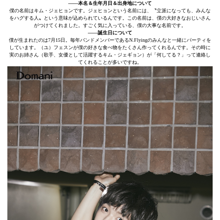
――本名＆生年月日＆出身地について
僕の名前はキム・ジェヒョンです。ジェヒョンという名前には、〝立派になっても、みんな
をハグする人〟という意味が込められているんです。この名前は、僕の大好きなおじいさん
がつけてくれました。すごく気に入っている、僕の大事な名前です。
――誕生日について
僕が生まれたのは7月15日。毎年バンドメンバーであるN.Flyingのみんなと一緒にパーティを
しています。（ユ）フェスンが僕の好きな食べ物をたくさん作ってくれるんです。その時に
実のお姉さん（歌手、女優として活躍するキム・ジェギョン）が「何してる？」って連絡し
てくれることが多いですね。