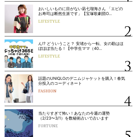
おいしいものに目がない凪七瑠海さん 「エビの
お寿司は断然生派です」【宝塚歌劇団O…
LIFESTYLE
ん!? どういうこと？ 安堵から一転、女の勘はほ
ぼほぼ当たる！【中学生ママ（40…
LIFESTYLE
話題のUNIQLOのデニムジャケットを購入！春気
分投入のコーディネート
FASHION
当たりすぎて怖い！あなたの今週の運勢
（2/23〜3/1）を数秘術占いで占います
FORTUNE