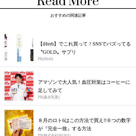
Read More
おすすめの関連記事
【iHerb】でこれ買って！SNSでバズってる
〝GOLD〟サプリ
PR(iHerb)
アマゾンで大人気！血圧対策はコーヒーに
足してみて
PR(森永乳業)
８月のロト6はこの方法で買え!!６つの数字
が『完全一致』する方法
PR(株式会社MURA)