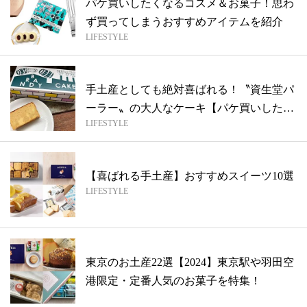
パケ買いしたくなるコスメ＆お菓子！思わ
ず買ってしまうおすすめアイテムを紹介
LIFESTYLE
手土産としても絶対喜ばれる！〝資生堂パ
ーラー〟の大人なケーキ【パケ買いしたい
LIFESTYLE
お菓...
【喜ばれる手土産】おすすめスイーツ10選
LIFESTYLE
東京のお土産22選【2024】東京駅や羽田空
港限定・定番人気のお菓子を特集！