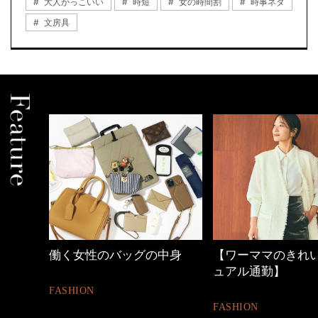
大人かっこいい
時短
女の時間割
時事ネタ
文房具
中身
【ワーママのきれいめカジ
優木まおみさん「
ュアル通勤】
割。」
FASHION
LIFESTYLE