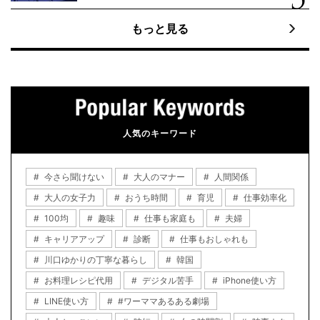
もっと見る
人気のキーワード
今さら聞けない
大人のマナー
人間関係
大人の女子力
おうち時間
育児
仕事効率化
100均
趣味
仕事も家庭も
夫婦
キャリアアップ
診断
仕事もおしゃれも
川口ゆかりの丁寧な暮らし
韓国
お料理レシピ代用
デジタル苦手
iPhone使い方
LINE使い方
#ワーママあるある劇場