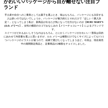
かわいいパッケージから目が離せない注目ブ
ランド
手土産や自分へのご褒美としてお菓子を選ぶとき、味はもちろん、パッケージにも注目する
人は多いのではないでしょうか。パッケージが魅力的だとそれだけで「ほしい！購入決
定！」となってしまう私が、新商品が出るたび気になって仕方がないのが【
RURU MARY’S
(ルル メリー)
】。女性の横顔のロゴでおなじみの【メリーチョコレート】によるブランドで
す。
スイーツがどれもおいしそうなのはもちろん、とにかくパッケージがかわいい！普段は目的
にあわせて内容量を選ぶと思いますが、ルル メリーは種類だけでなくサイズによっても1つ１
つパッケージのイラストが違うので、絵柄で選びたくなってしまうほど。今回は、現在発売
中の期間限定商品と、定番商品の2種類をチョイスしました。