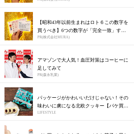
【昭和43年以前生まれはロト６この数字を
買うべき】6つの数字が「完全一致」する
PR(株式会社MURA)
方...
アマゾンで大人気！血圧対策はコーヒーに
足してみて
PR(森永乳業)
パッケージがかわいいだけじゃない！その
味わいに虜になる北欧クッキー【パケ買い
LIFESTYLE
した...