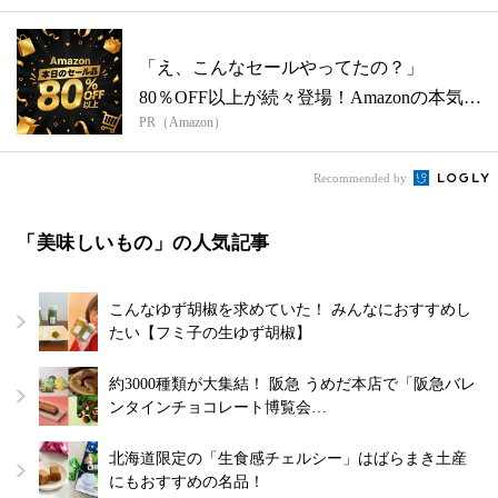
「え、こんなセールやってたの？」
80％OFF以上が続々登場！Amazonの本気
PR（Amazon）
が...
Recommended by
「美味しいもの」の人気記事
こんなゆず胡椒を求めていた！ みんなにおすすめし
たい【フミ子の生ゆず胡椒】
約3000種類が大集結！ 阪急 うめだ本店で「阪急バレ
ンタインチョコレート博覧会…
北海道限定の「生食感チェルシー」はばらまき土産
にもおすすめの名品！