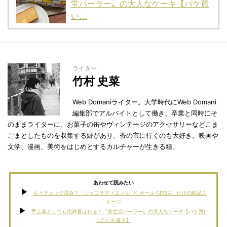
堂パーラー〟の大人なケーキ【パケ買
い…
ライター
竹村 史菜
Web Domaniライター。大学時代にWeb Domani
編集部でアルバイトとして働き、卒業と同時にそ
のままライターに。お菓子の缶やヴィンテージのアクセサリーなどこま
ごまとしたものを収集する癖があり、蚤の市に行くのも大好き。映画や
文学、漫画、美術をはじめとするカルチャーが生きる糧。
あわせて読みたい
もうチェック済み？「ショコラティエ パレ ド オール GINZA」だけの絶品ス
イーツ
手土産としても絶対喜ばれる！〝資生堂パーラー〟の大人なケーキ【パケ買い
したいお菓子】