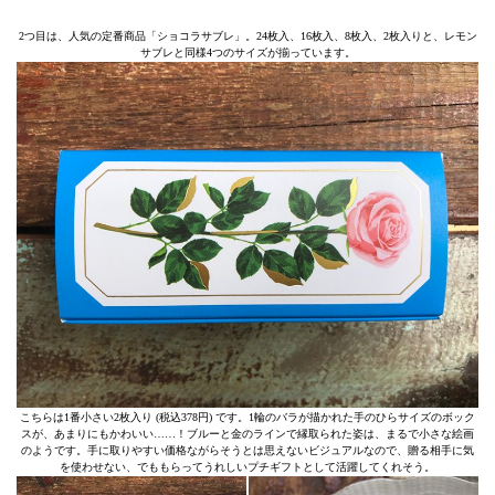
2つ目は、人気の定番商品「ショコラサブレ」。24枚入、16枚入、8枚入、2枚入りと、レモン
サブレと同様4つのサイズが揃っています。
こちらは1番小さい2枚入り (税込378円) です。1輪のバラが描かれた手のひらサイズのボック
スが、あまりにもかわいい……！ブルーと金のラインで縁取られた姿は、まるで小さな絵画
のようです。手に取りやすい価格ながらそうとは思えないビジュアルなので、贈る相手に気
を使わせない、でももらってうれしいプチギフトとして活躍してくれそう。