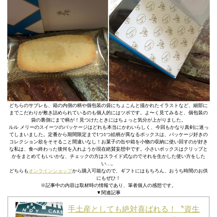
どちらのサブレも、箱の内側の柄や個包装の袋にちょこんと描かれたイラストなど、細部に
までこだわりが敷き詰められているのも個人的にはツボです。よ〜く見てみると、個包装の
袋の裏側にまで柄が！見つけたときにはちょっと気分が上がりました。
ルル メリーのスイーツのパッケージはどれも本当にかわいらしく、今回もかなり真剣に迷っ
てしまいました。定番から期間限定まで1つ1つ絵柄が異なるボックスは、パッケージ好きの
コレクション欲をそそること間違いなし！お菓子の缶や箱を小物の収納に使い回すのが好き
な私は、食べ終わった後何を入れようか現在絶賛妄想中です。小さいボックスはクリップと
かをまとめてもいいかな、チェックの方はスライド式なのでそれを生かした使い方をした
い…。
どちらも
オンラインショップ
から購入可能なので、ギフトにはもちろん、おうち時間のお供
にもぜひ！
※記事中の内容は取材時の情報であり、筆者個人の感想です。
▼関連記事
手土産としても絶対喜ばれる！〝資生