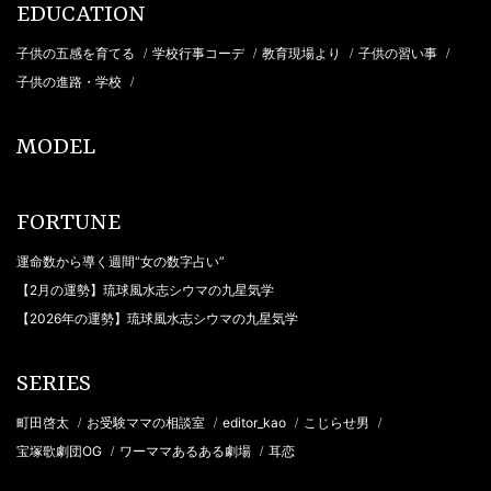
EDUCATION
子供の五感を育てる
学校行事コーデ
教育現場より
子供の習い事
/
/
/
/
子供の進路・学校
/
MODEL
FORTUNE
運命数から導く週間“女の数字占い”
【2月の運勢】琉球風水志シウマの九星気学
【2026年の運勢】琉球風水志シウマの九星気学
SERIES
町田啓太
お受験ママの相談室
editor_kao
こじらせ男
/
/
/
/
宝塚歌劇団OG
ワーママあるある劇場
耳恋
/
/