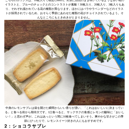
こちらのボックスは、10枚入りで税込1,080円。野原に自然のまま咲いているような赤い花の
イラストと、ブルーのチェックとのコントラストが素敵！30枚入り、20枚入り、3枚入りもあ
り、それぞれ描かれている花の種類が異なります。ほかにはバラやラベンダーなどのイラス
トが採用されているため、おそらく季節にあわせた種類の花がチョイスされているよう。そ
んなところにもときめきがとまりません。
中身のレモンサブレは袋を開けた瞬間からいい香りが漂い、「これはおいしいに決まってい
る」と食べる前から期待大です。1口食べると、サックサクの食感とレモンの酸味に「おいし
い！」と思わず声が。これはあっという間に10枚食べてしまいそう。爽やかな甘さがこの季
節にぴったりで、レモンスイーツ好きの人にもおすすめです。
2：ショコラサブレ