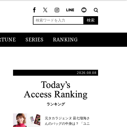
検索
RTUNE
SERIES
RANKING
2026.08.08
ランキング
元タカラジェンヌ 凪七瑠海さ
んのバッグの中身は？ 「ユニ