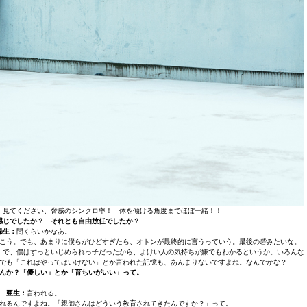
、見てください、脅威のシンクロ率！ 体を傾ける角度までほぼ一緒！！
感じでしたか？ それとも自由放任でしたか？
昴生：
間くらいかなあ。
こう。でも、あまりに僕らがひどすぎたら、オトンが最終的に言うっていう。最後の砦みたいな。
。で、僕はずっといじめられっ子だったから、よけい人の気持ちが嫌でもわかるというか。いろんな
でも「これはやってはいけない」とか言われた記憶も、あんまりないですよね。なんでかな？
んか？「優しい」とか「育ちいがいい」って。
亜生：
言われる。
れるんですよね。「親御さんはどういう教育されてきたんですか？」って。