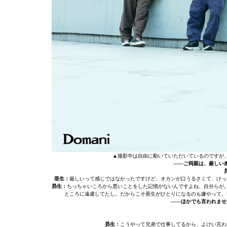
▲撮影中は自由に動いていただいているのですが
――ご両親は、厳しい
亜生：
厳しいって感じではなかったですけど、オカンが口うるさくて、けっ
昴生：
ちっちゃいころから悪いことをした記憶がないんですよね、自分らが
ところに遠慮してたし。だからこそ亜生がひとりになるのも嫌やって。
――ほかでも言われませ
昴生：
こうやって兄弟で仕事してるから、よけい言わ