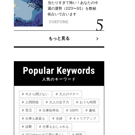
当たりすぎて怖い！あなたの今
週の運勢（2/23〜3/1）を数秘
術占いで占います
FORTUNE
もっと見る
人気のキーワード
今さら聞けない
大人のマナー
人間関係
大人の女子力
おうち時間
育児
仕事効率化
100均
趣味
仕事も家庭も
夫婦
キャリアアップ
診断
仕事もおしゃれも
川口ゆかりの丁寧な暮らし
韓国