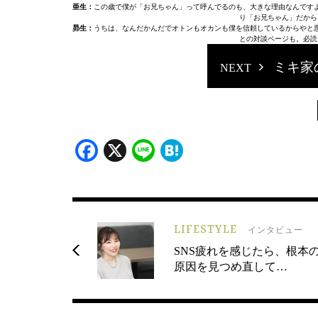
亜生：
この歳で僕が「お兄ちゃん」って呼んでるのも、大きな理由なんです
り「お兄ちゃん」だから
昴生：
うちは、なんだかんだでオトンもオカンも僕を信頼しているからやと
との対談ページも。必読
ミキ家
Facebook
X
Line
Hatena
LIFESTYLE
インタビュー
SNS疲れを感じたら、根本
原因を見つめ直して…