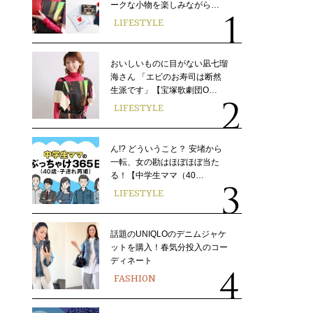
ークな小物を楽しみながら…
LIFESTYLE
おいしいものに目がない凪七瑠
海さん 「エビのお寿司は断然
生派です」【宝塚歌劇団O…
LIFESTYLE
ん!? どういうこと？ 安堵から
一転、女の勘はほぼほぼ当た
る！【中学生ママ（40…
LIFESTYLE
話題のUNIQLOのデニムジャケ
ットを購入！春気分投入のコー
ディネート
FASHION