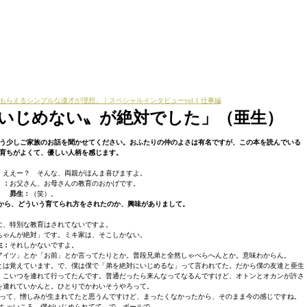
もらえるシンプルな漫才が理想」｜スペシャルインタビューvol.1 仕事編
いじめない〟が絶対でした」（
亜生
）
う少しご家族のお話を聞かせてください。おふたりの仲のよさは有名ですが、この本を読んでいる
育ちがよくて、優しい人柄を感じます。
：
ええー？ そんな、両親がほんま喜びますよ。
）：
お父さん、お母さんの教育のおかげです。
昴生：
（笑）。
から、どういう育てられ方をされたのか、興味がありまして。
に、特別な教育はされてないですよ。
ちゃんが絶対」です。ミキ家は、そこしかない。
生：
それしかないですよ。
アイツ」とか「お前」とか言ってたりとか。普段兄弟と全然しゃべらへんとか。意味わからん。
とは覚えています。で、僕は僕で「弟を絶対にいじめるな」って言われてた。だから僕の友達と亜生
、こいつを連れて行ってたんです。普通だったら来んなってなるんですけど、オトンとオカンが許さ
を連れていかんと。ひとりでかわいそうやろって。
って、憎しみが生まれてたと思うんですけど、まったくなかったから、そのまま今の感じですね。
ちゃいころ、僕がいじめられてて。で、ボールで……。