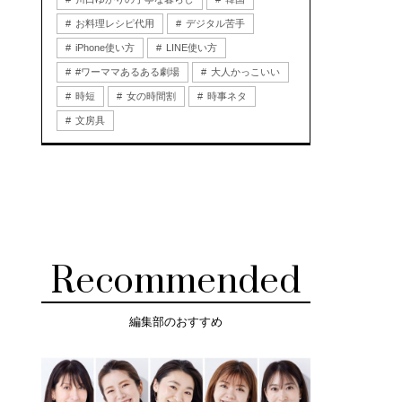
お料理レシピ代用
デジタル苦手
iPhone使い方
LINE使い方
#ワーママあるある劇場
大人かっこいい
時短
女の時間割
時事ネタ
文房具
Recommended
編集部のおすすめ