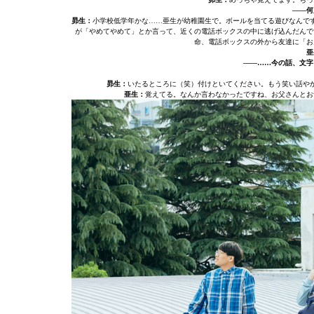
――何
昴生：
小学校低学年かな……亜生が幼稚園生で。ボールを当てる遊びなんで
が「やめてやめて」とか言って、近くの電話ボックスの中に逃げ込んだんで
命、電話ボックスの外から友達に「お
亜
――……今の話、文字
昴生：
いたるところに（笑）付けといてください。もう笑い話や
亜生：
覚えてる。なんか言わなかったですね、お父さんとお