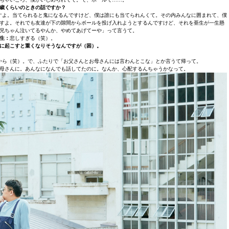
歳くらいのときの話ですか？
すよ。当てられると鬼になるんですけど、僕は誰にも当てられんくて。その内みんなに囲まれて、僕
すよ。それでも友達が下の隙間からボールを投げ入れようとするんですけど、それを亜生が一生懸
兄ちゃん泣いてるやんか、やめてあげてーや」って言うて。
生：
悲しすぎる（笑）。
に起こすと重くなりそうなんですが（困）。
から（笑）。で、ふたりで「お父さんとお母さんには言わんとこな」とか言うて帰って。
母さんに。あんなになんでも話してたのに。なんか、心配するんちゃうかなって。