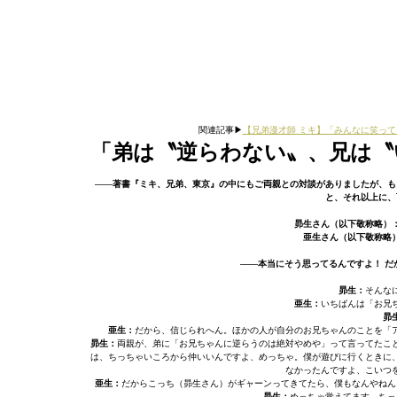
関連記事▶︎
【兄弟漫才師 ミキ】「みんなに笑って
「弟は〝逆らわない〟、兄は〝
――著書『ミキ、兄弟、東京』の中にもご両親との対談がありましたが、も
と、それ以上に、
昴生さん（以下敬称略）
亜生さん（以下敬称略
――本当にそう思ってるんですよ！ だ
昴生：
そんな
亜生：
いちばんは「お兄
昴
亜生：
だから、信じられへん。ほかの人が自分のお兄ちゃんのことを「
昴生：
両親が、弟に「お兄ちゃんに逆らうのは絶対やめや」って言ってたこ
は、ちっちゃいころから仲いいんですよ、めっちゃ。僕が遊びに行くときに
なかったんですよ、こいつ
亜生：
だからこっち（昴生さん）がギャーンってきてたら、僕もなんやねん
昴生：
めっちゃ覚えてます。ちっ