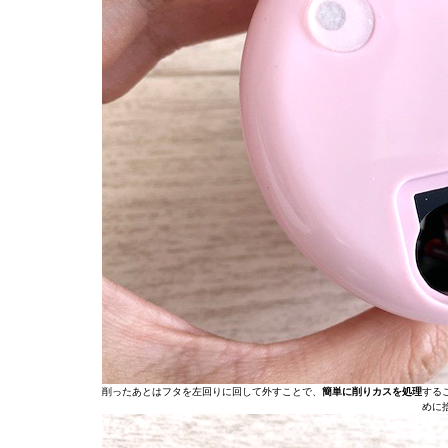
削ったあとはフタを左回りに回して外すことで、
簡単に削りカスを処理
する
めに