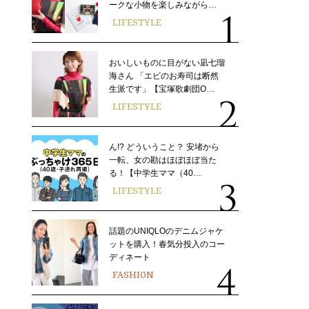
ークな小物を楽しみながら…
LIFESTYLE
おいしいものに目がない凪七瑠
海さん 「エビのお寿司は断然
生派です」【宝塚歌劇団O…
LIFESTYLE
ん!? どういうこと？ 安堵から
一転、女の勘はほぼほぼ当た
る！【中学生ママ（40…
LIFESTYLE
話題のUNIQLOのデニムジャケ
ットを購入！春気分投入のコー
ディネート
FASHION