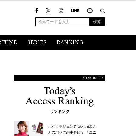
検索
RTUNE
SERIES
RANKING
2026.08.07
ランキング
元タカラジェンヌ 凪七瑠海さ
んのバッグの中身は？ 「ユニ