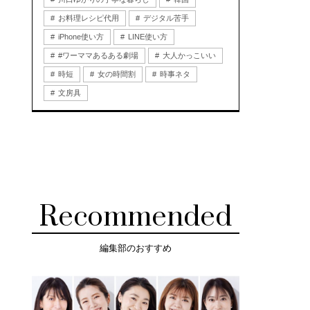
お料理レシピ代用
デジタル苦手
iPhone使い方
LINE使い方
#ワーママあるある劇場
大人かっこいい
時短
女の時間割
時事ネタ
文房具
Recommended
編集部のおすすめ