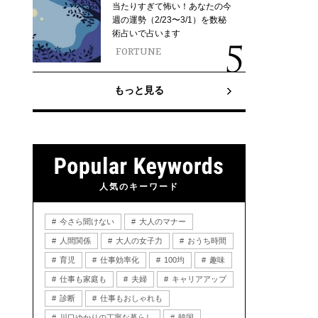
当たりすぎて怖い！あなたの今
週の運勢（2/23〜3/1）を数秘
術占いで占います
FORTUNE
もっと見る
人気のキーワード
今さら聞けない
大人のマナー
人間関係
大人の女子力
おうち時間
育児
仕事効率化
100均
趣味
仕事も家庭も
夫婦
キャリアアップ
診断
仕事もおしゃれも
川口ゆかりの丁寧な暮らし
韓国