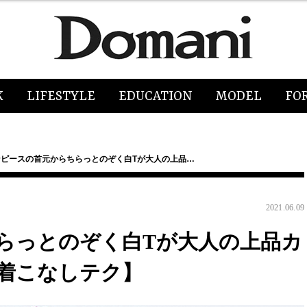
K
LIFESTYLE
EDUCATION
MODEL
FO
ンピースの首元からちらっとのぞく白Tが大人の上品…
2021.06.09
らっとのぞく白Tが大人の上品カ
着こなしテク】