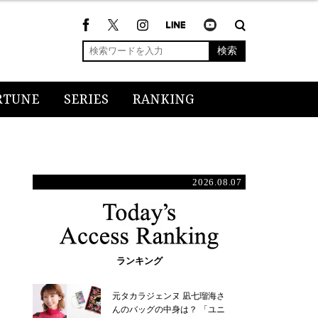
検索
RTUNE
SERIES
RANKING
2026.08.07
ランキング
元タカラジェンヌ 凪七瑠海さ
んのバッグの中身は？ 「ユニ