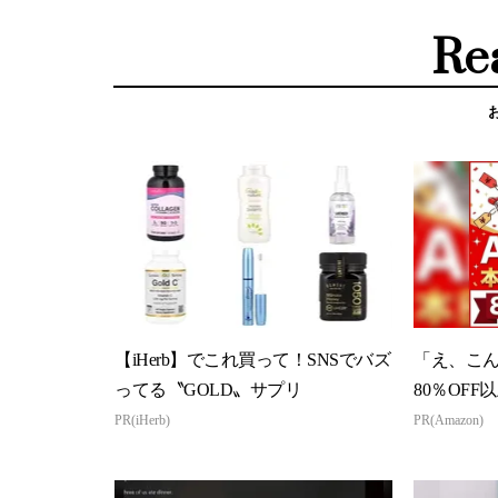
Re
【iHerb】でこれ買って！SNSでバズ
「え、こ
ってる〝GOLD〟サプリ
80％OFF
本気が...
PR(iHerb)
PR(Amazon)