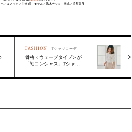
 ヘア＆メイク／川嵜 瞳 モデル／黒木ナツミ 構成／旧井菜月
FASHION
Tシャツコーデ
の
骨格＜ウェーブタイプ＞が
「袖コンシャス」Tシャ…