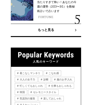
当たりすぎて怖い！あなたの今
週の運勢（2/23〜3/1）を数秘
術占いで占います
FORTUNE
もっと見る
人気のキーワード
着こなしマンネリ
こなれ感
大人の女子力
診断
服のお手入れ
忙しくてもおしゃれ
仕事もおしゃれも
韓国
セレモニースタイル
気温別の服装
楽しておしゃれ
大人かっこいい