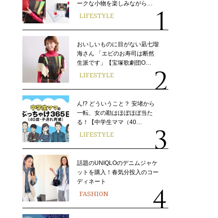
ークな小物を楽しみながら…
LIFESTYLE
おいしいものに目がない凪七瑠
海さん 「エビのお寿司は断然
生派です」【宝塚歌劇団O…
LIFESTYLE
ん!? どういうこと？ 安堵から
一転、女の勘はほぼほぼ当た
る！【中学生ママ（40…
LIFESTYLE
話題のUNIQLOのデニムジャケ
ットを購入！春気分投入のコー
ディネート
FASHION