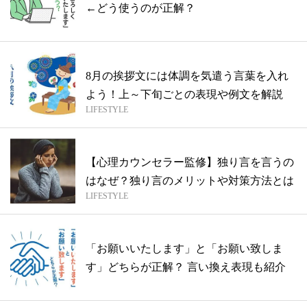
←どう使うのが正解？
8月の挨拶文には体調を気遣う言葉を入れ
よう！上～下旬ごとの表現や例文を解説
LIFESTYLE
【心理カウンセラー監修】独り言を言うの
はなぜ？独り言のメリットや対策方法とは
LIFESTYLE
「お願いいたします」と「お願い致しま
す」どちらが正解？ 言い換え表現も紹介