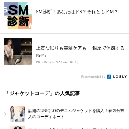
SM診断！あなたはドS？それともドM？
上質な眠りも美髪ケアも！ 銀座で体感する
ReFa
PR（ReFa GINZA on CREA）
Recommended by
「ジャケットコーデ」の人気記事
話題のUNIQLOのデニムジャケットを購入！春気分投
入のコーディネート