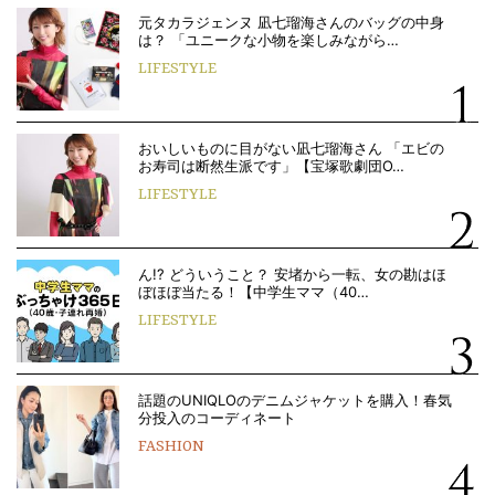
元タカラジェンヌ 凪七瑠海さんのバッグの中身
は？ 「ユニークな小物を楽しみながら…
LIFESTYLE
おいしいものに目がない凪七瑠海さん 「エビの
お寿司は断然生派です」【宝塚歌劇団O…
LIFESTYLE
ん!? どういうこと？ 安堵から一転、女の勘はほ
ぼほぼ当たる！【中学生ママ（40…
LIFESTYLE
話題のUNIQLOのデニムジャケットを購入！春気
分投入のコーディネート
FASHION