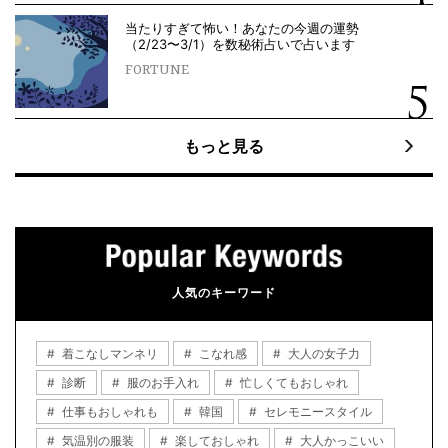
当たりすぎて怖い！あなたの今週の運勢
（2/23〜3/1）を数秘術占いで占います
FORTUNE
もっと見る
人気のキーワード
着こなしマンネリ
こなれ感
大人の女子力
診断
服のお手入れ
忙しくてもおしゃれ
仕事もおしゃれも
韓国
セレモニースタイル
気温別の服装
楽しておしゃれ
大人かっこいい