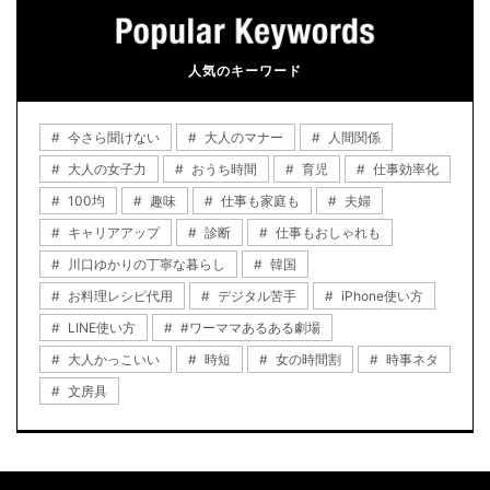
人気のキーワード
今さら聞けない
大人のマナー
人間関係
大人の女子力
おうち時間
育児
仕事効率化
100均
趣味
仕事も家庭も
夫婦
キャリアアップ
診断
仕事もおしゃれも
川口ゆかりの丁寧な暮らし
韓国
お料理レシピ代用
デジタル苦手
iPhone使い方
LINE使い方
#ワーママあるある劇場
大人かっこいい
時短
女の時間割
時事ネタ
文房具