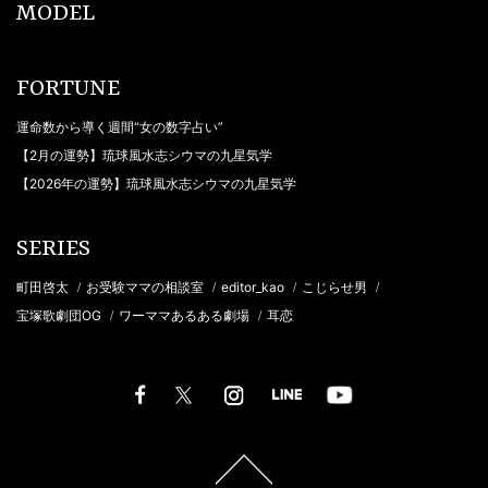
MODEL
FORTUNE
運命数から導く週間“女の数字占い”
【2月の運勢】琉球風水志シウマの九星気学
【2026年の運勢】琉球風水志シウマの九星気学
SERIES
町田啓太
お受験ママの相談室
editor_kao
こじらせ男
/
/
/
/
宝塚歌劇団OG
ワーママあるある劇場
耳恋
/
/