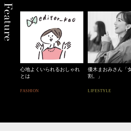
しゃれ
優木まおみさん「女の時間
【ワーママのきれ
割。」
ュアル通勤】
LIFESTYLE
FASHION