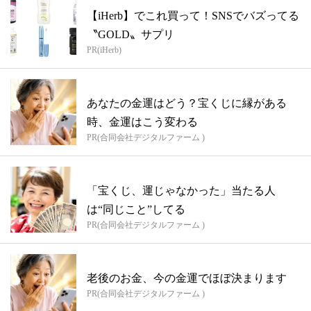
【iHerb】でこれ買って！SNSでバズってる
〝GOLD〟サプリ
PR(iHerb)
あなたの金運はどう？宝くじに縁がある
時、金運はこう変わる
PR(合同会社デジタルファーム )
「宝くじ、運じゃなかった」当たる人
は“同じこと”してる
PR(合同会社デジタルファーム )
老後のお金、今の金運でほぼ決まります
PR(合同会社デジタルファーム )