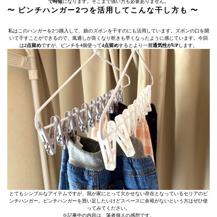
で時短
になります。そこまで強い力も必要ありません。
〜 ピンチハンガー2つを活用してこんな干し方も 〜
私はこのハンガーを2つ購入して、娘のズボンを干すのにも活用しています。ズボンの口を開
いて干すことができるので、風通しが良くなり乾きも早くなったように感じています。今回
は
2点留め
ですが、ピンチを4個使って
4点留め
するとより一層
通気性がUP
します。
とてもシンプルなアイテムですが、我が家にとって欠かせない存在となっているセリアのピ
ンチハンガー。ピンチハンガーを買い足したいけどスペースに余裕がないという方はぜひ使
ってみてください。
※記事中の内容は、筆者個人の感想です。