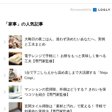
Recommended by
「家事」の人気記事
大晦日の夜ごはん、迷わず決めたいあなたへ。実例
と工夫まとめ
電子レンジで手軽に！ お餅をもっと美味しく食べる
工夫【専門家監修】
1台で下ごしらえから温め直しまで大活躍する「Ninja
Crispi」
マンションの窓掃除、外側はどうする？ きれいを保
つコツを紹介【専門家監修】
玄関タイル掃除は「素材と汚れ」で変える！ 手軽で
効果的な実践法【専門家監修】