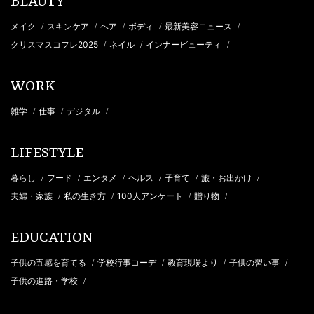
BEAUTY
メイク
スキンケア
ヘア
ボディ
最新美容ニュース
/
/
/
/
/
クリスマスコフレ2025
ネイル
インナービューティ
/
/
/
WORK
雑学
仕事
デジタル
/
/
/
LIFESTYLE
暮らし
フード
エンタメ
ヘルス
子育て
旅・お出かけ
/
/
/
/
/
/
夫婦・家族
私の生き方
100人アンケート
贈り物
/
/
/
/
EDUCATION
子供の五感を育てる
学校行事コーデ
教育現場より
子供の習い事
/
/
/
/
子供の進路・学校
/