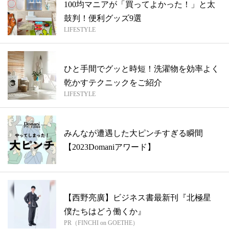
100均マニアが「買ってよかった！」と太
鼓判！便利グッズ9選
LIFESTYLE
ひと手間でグッと時短！洗濯物を効率よく
乾かすテクニックをご紹介
LIFESTYLE
みんなが遭遇した大ピンチすぎる瞬間
【2023Domaniアワード】
【西野亮廣】ビジネス書最新刊『北極星
僕たちはどう働くか』
PR（FINCHI on GOETHE）