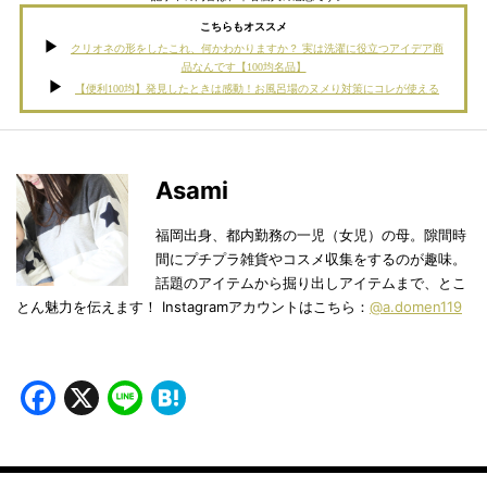
こちらもオススメ
クリオネの形をしたこれ、何かわかりますか？ 実は洗濯に役立つアイデア商
品なんです【100均名品】
【便利100均】発見したときは感動！お風呂場のヌメり対策にコレが使える
Asami
福岡出身、都内勤務の一児（女児）の母。隙間時
間にプチプラ雑貨やコスメ収集をするのが趣味。
話題のアイテムから掘り出しアイテムまで、とこ
とん魅力を伝えます！ Instagramアカウントはこちら：
@a.domen119
Facebook
X
Line
Hatena