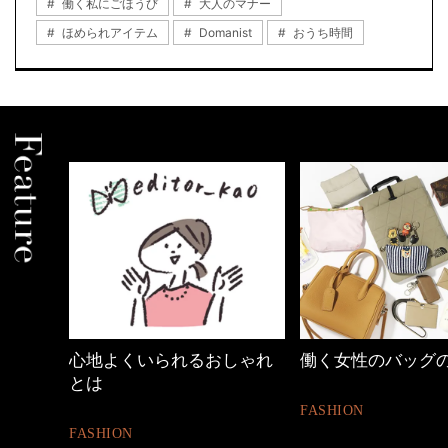
働く私にごほうび
大人のマナー
ほめられアイテム
Domanist
おうち時間
しゃれ
働く女性のバッグの中身
【ワーママのきれ
ュアル通勤】
FASHION
FASHION