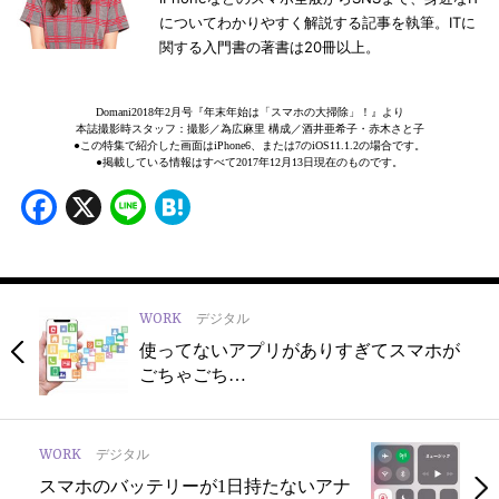
についてわかりやすく解説する記事を執筆。ITに
関する入門書の著書は20冊以上。
Domani2018年2月号『年末年始は「スマホの大掃除」！』より
本誌撮影時スタッフ：撮影／為広麻里 構成／酒井亜希子・赤木さと子
●この特集で紹介した画面はiPhone6、または7のiOS11.1.2の場合です。
●掲載している情報はすべて2017年12月13日現在のものです。
Facebook
X
Line
Hatena
WORK
デジタル
使ってないアプリがありすぎてスマホが
ごちゃごち…
WORK
デジタル
スマホのバッテリーが1日持たないアナ