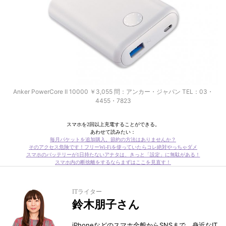
Anker PowerCore Ⅱ 10000 ￥3,055 問：アンカー・ジャパン TEL：03・
4455・7823
スマホを2回以上充電することができる。
あわせて読みたい：
毎月パケットを追加購入。節約の方法はありませんか？
そのアクセス危険です！フリーWi-Fiを使っていたらコレ絶対やっちゃダメ
スマホのバッテリーが1日持たないアナタは、きっと「設定」に無駄がある！
スマホ内の断捨離をするならまずはここを見直す！
ITライター
鈴木朋子さん
iPhoneなどのスマホ全般からSNSまで、身近なIT