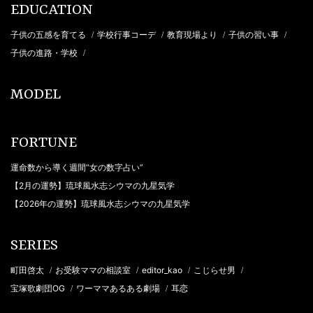
EDUCATION
子供の五感を育てる
学校行事コーデ
教育現場より
子供の習い事
/
/
/
/
子供の進路・学校
/
MODEL
FORTUNE
運命数から導く週間“女の数字占い”
【2月の運勢】琉球風水志シウマの九星気学
【2026年の運勢】琉球風水志シウマの九星気学
SERIES
町田啓太
お受験ママの相談室
editor_kao
こじらせ男
/
/
/
/
宝塚歌劇団OG
ワーママあるある劇場
耳恋
/
/