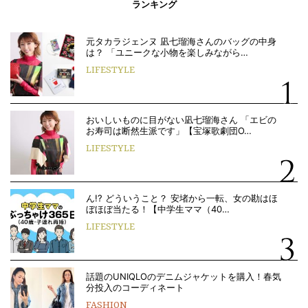
ランキング
元タカラジェンヌ 凪七瑠海さんのバッグの中身
は？ 「ユニークな小物を楽しみながら…
LIFESTYLE
おいしいものに目がない凪七瑠海さん 「エビの
お寿司は断然生派です」【宝塚歌劇団O…
LIFESTYLE
ん!? どういうこと？ 安堵から一転、女の勘はほ
ぼほぼ当たる！【中学生ママ（40…
LIFESTYLE
話題のUNIQLOのデニムジャケットを購入！春気
分投入のコーディネート
FASHION