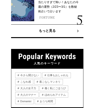
当たりすぎて怖い！あなたの今
週の運勢（2/23〜3/1）を数秘
術占いで占います
FORTUNE
もっと見る
人気のキーワード
今さら聞けない
仕事もおしゃれも
こなれ感
着こなしマンネリ
大人の女子力
働く私にごほうび
大人のマナー
ほめられアイテム
Domanist
おうち時間