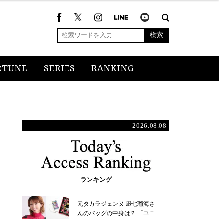
検索
RTUNE
SERIES
RANKING
2026.08.08
ランキング
元タカラジェンヌ 凪七瑠海さ
んのバッグの中身は？ 「ユニ