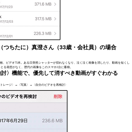
（つちたに）真澄さん（33歳・会社員）の場合
3179枚、ビデオ75本。ある日突然シャッターが切れなくなり、泣く泣く画像を消したり、動画を短くし
とる発想がなく、歴代の画像をこのスマホ1台に蓄積。
検討〉機能で、優先して消すべき動画がすぐわかる
e ストレージ〉→〈写真〉→〈自分のビデオを再検討〉