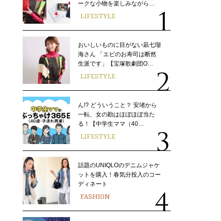
ークな小物を楽しみながら…
LIFESTYLE
おいしいものに目がない凪七瑠
海さん 「エビのお寿司は断然
生派です」【宝塚歌劇団O…
LIFESTYLE
ん!? どういうこと？ 安堵から
一転、女の勘はほぼほぼ当た
る！【中学生ママ（40…
LIFESTYLE
話題のUNIQLOのデニムジャケ
ットを購入！春気分投入のコー
ディネート
FASHION