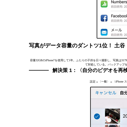
写真がデータ容量のダントツ1位！ 土谷
容量32GBのiPhone7を使用して1年。ふたりの子供を日々撮影し、写真は
て対処している。バックアップを
解決策 1：〈自分のビデオを再
設定→〈一般〉→〈iPhon