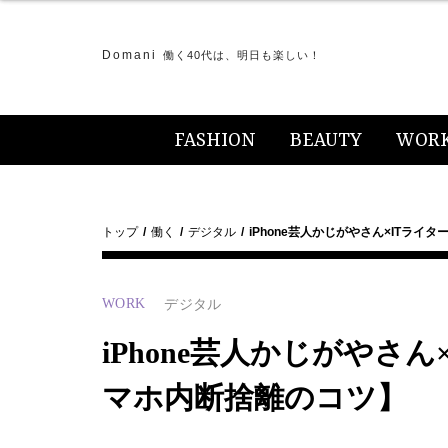
Domani
働く40代は、明日も楽しい！
FASHION
BEAUTY
WOR
トップ
働く
デジタル
iPhone芸人かじがやさん×ITライ
WORK
デジタル
iPhone芸人かじがやさ
マホ内断捨離のコツ】