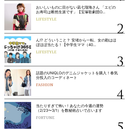
おいしいものに目がない凪七瑠海さん 「エビの
お寿司は断然生派です」【宝塚歌劇団O…
LIFESTYLE
ん!? どういうこと？ 安堵から一転、女の勘はほ
ぼほぼ当たる！【中学生ママ（40…
LIFESTYLE
話題のUNIQLOのデニムジャケットを購入！春気
分投入のコーディネート
FASHION
当たりすぎて怖い！あなたの今週の運勢
（2/23〜3/1）を数秘術占いで占います
FORTUNE