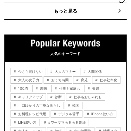
もっと見る
人気のキーワード
今さら聞けない
大人のマナー
人間関係
大人の女子力
おうち時間
育児
仕事効率化
100均
趣味
仕事も家庭も
夫婦
キャリアアップ
診断
仕事もおしゃれも
川口ゆかりの丁寧な暮らし
韓国
お料理レシピ代用
デジタル苦手
iPhone使い方
LINE使い方
#ワーママあるある劇場
大人かっこいい
時短
女の時間割
時事ネタ