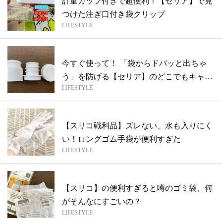
計量カップ付きで超便利！【セリア】で見
つけた注ぎ口付き袋クリップ
LIFESTYLE
今すぐ使って！ 「袋からドバッと出ちゃ
う」を防げる【セリア】のどこでもキャッ
LIFESTYLE
プ
【スリコ戦利品】ズレない、水も入りにく
い！ロングゴム手袋が便利すぎた
LIFESTYLE
【スリコ】の便利すぎると噂のゴミ袋、何
がそんなにすごいの？
LIFESTYLE