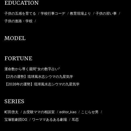
EDUCATION
子供の五感を育てる
学校行事コーデ
教育現場より
子供の習い事
/
/
/
/
子供の進路・学校
/
MODEL
FORTUNE
運命数から導く週間“女の数字占い”
【2月の運勢】琉球風水志シウマの九星気学
【2026年の運勢】琉球風水志シウマの九星気学
SERIES
町田啓太
お受験ママの相談室
editor_kao
こじらせ男
/
/
/
/
宝塚歌劇団OG
ワーママあるある劇場
耳恋
/
/