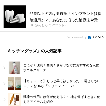
65歳以上の方は要確認「インプラントは保
険適用か？」あなたに沿った治療法や費用
PR（あんしんインプラント）
を...
Recommended by
「キッチングッズ」の人気記事
とにかく便利！面倒くさがりな方におすすめな洗面
ボウルクリーナー
【キャンドゥ】もっと早く欲しかった！ 湯せんもレ
ンチンもOKな「シリコンフードバ…
麺棒の代用には何が使える？ 生地を伸ばすときに使
えるアイテムを紹介