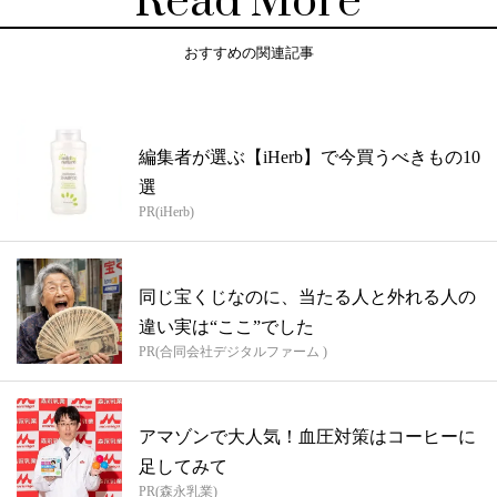
Read More
おすすめの関連記事
編集者が選ぶ【iHerb】で今買うべきもの10
選
PR(iHerb)
同じ宝くじなのに、当たる人と外れる人の
違い実は“ここ”でした
PR(合同会社デジタルファーム )
アマゾンで大人気！血圧対策はコーヒーに
足してみて
PR(森永乳業)