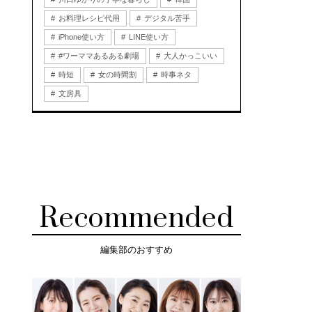
お料理レシピ代用
デジタル苦手
iPhone使い方
LINE使い方
#ワーママあるある劇場
大人かっこいい
時短
女の時間割
時事ネタ
文房具
Recommended
編集部のおすすめ