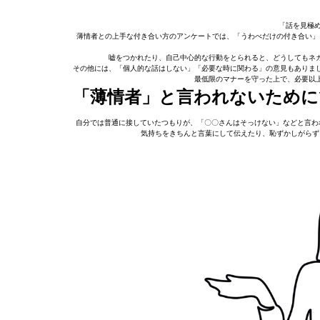
「話を見極め
薄情者との上手な付き合い方のアンケートでは、「うわべだけの付き合い」
嘘をつかれたり、自己中心的な行動をとられると、どうしてもネ
その他には、「個人的な話はしない」「必要な時に関わる」の意見もありま
最低限のマナーを守った上で、必要以
「薄情者」と言われないために
自分では普通に接していたつもりが、「〇〇さんはそっけない」などと言わ
気持ちをきちんと言葉にして伝えたり、恥ずかしがらず