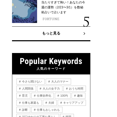
当たりすぎて怖い！あなたの今
週の運勢（2/23〜3/1）を数秘
術占いで占います
FORTUNE
もっと見る
人気のキーワード
今さら聞けない
大人のマナー
人間関係
大人の女子力
おうち時間
育児
仕事効率化
100均
趣味
仕事も家庭も
夫婦
キャリアアップ
診断
仕事もおしゃれも
川口ゆかりの丁寧な暮らし
韓国