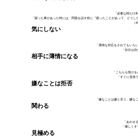
「必要な時だけ利
「困った事があった時には、問題を話す前に『困ったことがあって、どうし
（4
気にしない
「薄情な対応をされてもいちい
「自分は自
相手に薄情になる
「こちらも情けを
「すぐに見捨て
嫌なことは拒否
「嫌なことは嫌と言う、嫌なこ
関わる
「あわせる
「優しくす
見極める