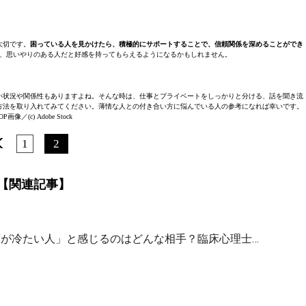
大切です。
困っている人を見かけたら、積極的にサポートすることで、信頼関係を深めることができ
、思いやりのある人だと好感を持ってもらえるようになるかもしれません。
い状況や関係性もありますよね。そんな時は、仕事とプライベートをしっかりと分ける、話を聞き流
方法を取り入れてみてください。薄情な人との付き合い方に悩んでいる人の参考になれば幸いです。
OP画像／(c) Adobe Stock
1
2
【関連記事】
度が冷たい人」と感じるのはどんな相手？臨床心理士…