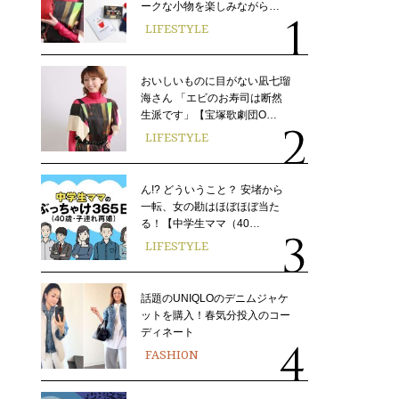
ークな小物を楽しみながら…
LIFESTYLE
おいしいものに目がない凪七瑠
海さん 「エビのお寿司は断然
生派です」【宝塚歌劇団O…
LIFESTYLE
ん!? どういうこと？ 安堵から
一転、女の勘はほぼほぼ当た
る！【中学生ママ（40…
LIFESTYLE
話題のUNIQLOのデニムジャケ
ットを購入！春気分投入のコー
ディネート
FASHION