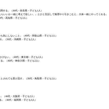
用する」（30代・奈良県・子ども1人）
たらいいか一緒に考えて欲しい。』とひと言話して無理やり引きこむと、大体一緒にやってくれる」
0代・高知県・子ども3人）
ち気にしないこと」（40代・和歌山県・子ども1人）
分」（30代・沖縄県・子ども2人）
かけない」（40代・東京都・子ども2人）
る」（40代・神奈川県・子ども2人）
とされても受け流す」（30代・鳥取県・子ども2人）
」（40代・大阪府・子ども2人）
る」（40代・福岡県・子ども3人）