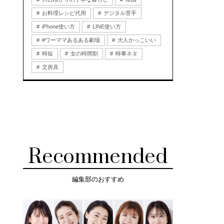
お料理レシピ代用
デジタル苦手
iPhone使い方
LINE使い方
#ワーママあるある劇場
大人かっこいい
時短
女の時間割
時事ネタ
文房具
Recommended
編集部のおすすめ