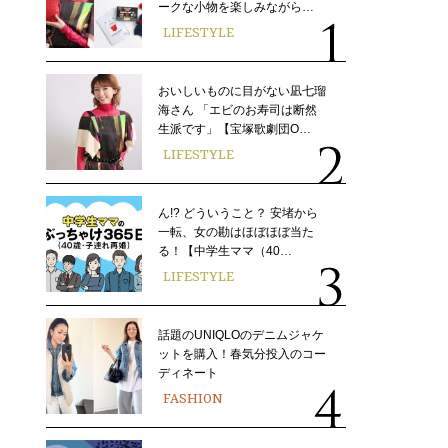
ークな小物を楽しみながら…
LIFESTYLE
おいしいものに目がない凪七瑠
海さん 「エビのお寿司は断然
生派です」【宝塚歌劇団O…
LIFESTYLE
ん!? どういうこと？ 安堵から
一転、女の勘はほぼほぼ当た
る！【中学生ママ（40…
LIFESTYLE
話題のUNIQLOのデニムジャケ
ットを購入！春気分投入のコー
ディネート
FASHION