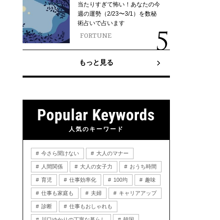
当たりすぎて怖い！あなたの今
週の運勢（2/23〜3/1）を数秘
術占いで占います
FORTUNE
もっと見る
人気のキーワード
今さら聞けない
大人のマナー
人間関係
大人の女子力
おうち時間
育児
仕事効率化
100均
趣味
仕事も家庭も
夫婦
キャリアアップ
診断
仕事もおしゃれも
川口ゆかりの丁寧な暮らし
韓国