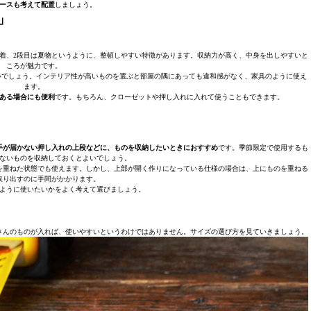
ースも考えて配置
しましょう。
」
下着、2段目は夏物というように、整頓しやすい特徴があります。収納力が高く、中身を出しやすいと
ころが魅力です。
いでしょう。インテリア性が高いものを選ぶと部屋の隅にあっても違和感がなく、家具のように使え
ます。
ある場合にも便利
です。もちろん、クローゼットや押し入れに入れて使うこともできます。
手が届かない押し入れの上段などに、ものを収納したいときにおすすめ
です。季節限定で使用するも
ないものを収納しておくとよいでしょう。
を重ねた状態でも使えます。しかし、上部が開く作りになっている仕様の場合は、上にものを重ねる
取り出すのに手間がかかります。
ように使いたいかをよく考えて選びましょう。
さんのものが入れば、使いやすいというわけではありません。サイズの選び方を見ていきましょう。