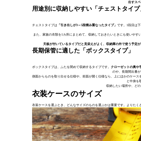
出すスペ
用途別に収納しやすい「チェストタイプ
チェストタイプは
「引き出しが3～5段積み重なったタイプ」
です。1段目は
また、家族の衣類を1カ所にまとめて、収納しておきたいときにも使いやす
天板が付いているタイプだと見栄えがよく、収納庫の外で使う予定が
長期保管に適した「ボックスタイプ」
ボックスタイプは、ふたを閉めて収納するタイプです。
クローゼットの奥や
のや、長期間出番が
側面からものを取り出せる仕様や、前面が開く仕様なら、上にほかのケース
と中身を
収納したい場所や、どの
衣装ケースのサイズ
衣装ケースを選ぶとき、どんなサイズのものを選ぶかは重要です。よりたく