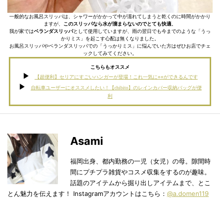
一般的なお風呂スリッパは、シャワーがかかって中が濡れてしまうと乾くのに時間がかかり
ますが、
このスリッパなら水が溜まらないのでとても快適
。
我が家では
ベランダスリッパ
として使用していますが、雨の翌日でも今までのような「うっ
かりミス」を起こす心配は無くなりました。
お風呂スリッパやベランダスリッパでの「うっかりミス」に悩んでいた方はぜひお店でチェ
ックしてみてください。
こちらもオススメ
【超便利】セリアにすごいハンガーが登場！これ一気に○○ができるんです
自転車ユーザーにオススメしたい！【chibito】のレインカバー収納バッグが便
利
Asami
福岡出身、都内勤務の一児（女児）の母。隙間時
間にプチプラ雑貨やコスメ収集をするのが趣味。
話題のアイテムから掘り出しアイテムまで、とこ
とん魅力を伝えます！ Instagramアカウントはこちら：
@a.domen119