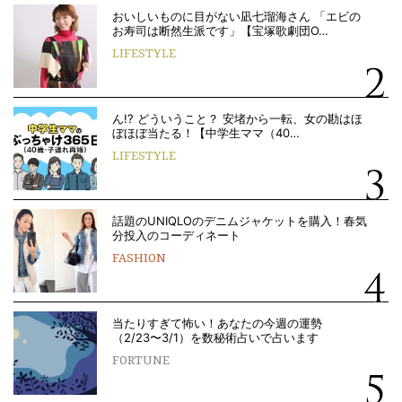
おいしいものに目がない凪七瑠海さん 「エビの
お寿司は断然生派です」【宝塚歌劇団O…
LIFESTYLE
ん!? どういうこと？ 安堵から一転、女の勘はほ
ぼほぼ当たる！【中学生ママ（40…
LIFESTYLE
話題のUNIQLOのデニムジャケットを購入！春気
分投入のコーディネート
FASHION
当たりすぎて怖い！あなたの今週の運勢
（2/23〜3/1）を数秘術占いで占います
FORTUNE