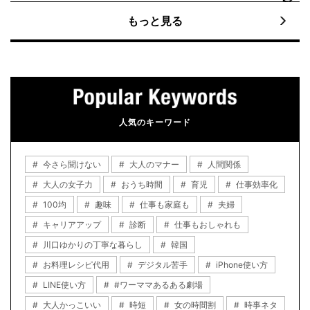
もっと見る
人気のキーワード
今さら聞けない
大人のマナー
人間関係
大人の女子力
おうち時間
育児
仕事効率化
100均
趣味
仕事も家庭も
夫婦
キャリアアップ
診断
仕事もおしゃれも
川口ゆかりの丁寧な暮らし
韓国
お料理レシピ代用
デジタル苦手
iPhone使い方
LINE使い方
#ワーママあるある劇場
大人かっこいい
時短
女の時間割
時事ネタ