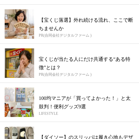
【宝くじ落選】外れ続ける流れ、ここで断
ちませんか
PR(合同会社デジタルファーム )
宝くじが当たる人にだけ共通する“ある特
徴”とは？
PR(合同会社デジタルファーム )
100均マニアが「買ってよかった！」と太
鼓判！便利グッズ9選
LIFESTYLE
【ダイソー】のスリッパは履き心地もデザ