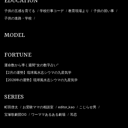
EDUCATION
子供の五感を育てる
学校行事コーデ
教育現場より
子供の習い事
/
/
/
/
子供の進路・学校
/
MODEL
FORTUNE
運命数から導く週間“女の数字占い”
【2月の運勢】琉球風水志シウマの九星気学
【2026年の運勢】琉球風水志シウマの九星気学
SERIES
町田啓太
お受験ママの相談室
editor_kao
こじらせ男
/
/
/
/
宝塚歌劇団OG
ワーママあるある劇場
耳恋
/
/