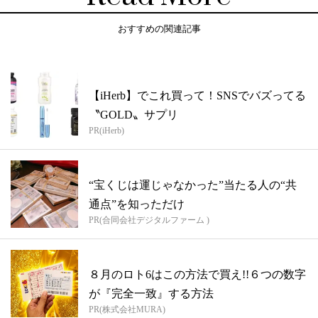
おすすめの関連記事
【iHerb】でこれ買って！SNSでバズってる
〝GOLD〟サプリ
PR(iHerb)
“宝くじは運じゃなかった”当たる人の“共
通点”を知っただけ
PR(合同会社デジタルファーム )
８月のロト6はこの方法で買え!!６つの数字
が『完全一致』する方法
PR(株式会社MURA)