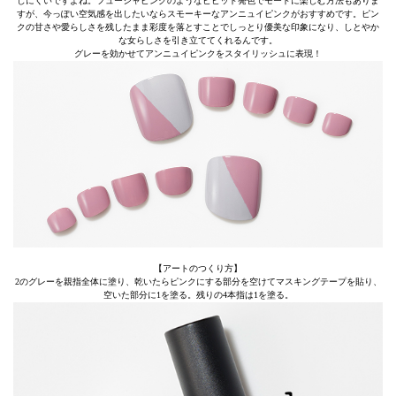
しにくいですよね。フューシャピンクのようなビビッド発色でモードに楽しむ方法もありま
すが、今っぽい空気感を出したいならスモーキーなアンニュイピンクがおすすめです。ピン
クの甘さや愛らしさを残したまま彩度を落とすことでしっとり優美な印象になり、しとやか
な女らしさを引き立ててくれるんです。
グレーを効かせてアンニュイピンクをスタイリッシュに表現！
【アートのつくり方】
2のグレーを親指全体に塗り、乾いたらピンクにする部分を空けてマスキングテープを貼り、
空いた部分に1を塗る。残りの4本指は1を塗る。