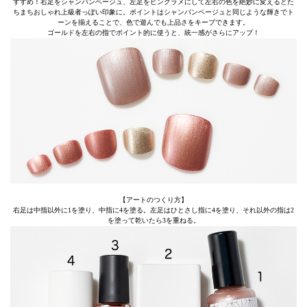
すすめ！右足をシャンパンベージュ、左足をピンクラメにして左右の色を絶妙に変えるとた
ちまちおしゃれ上級者っぽい印象に。ポイントはシャンパンベージュと同じような輝きでト
ーンを揃えることで、色で遊んでも上品さをキープできます。
ゴールドを左右の指でポイント的に使うと、統一感がさらにアップ！
【アートのつくり方】
右足は中指以外に1を塗り、中指に4を塗る。左足はひとさし指に4を塗り、それ以外の指は2
を塗って乾いたら3を重ねる。