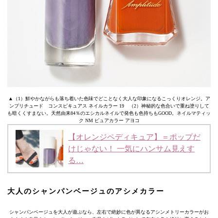
▲（1）鮮やかながらも落ち着いた色味でどことなく大人な印象になるこっくりオレンジ。ア
ンプリチュード コンスピキュアス ネイルカラー 19 （2）神秘的な色合いで重ね塗りして
も暗くくすまない。天然由来84％のエシカルネイルで発色も色持ちもGOOD。ネイルマティッ
ク NM ピュアカラー アヨコ
【オレンジペディキュア】＝ポップだ
けじゃない！ 一気にハンサム見えす
る…
大人のシャンパンベージュのアシメカラー
シャンパンベージュを大人が遊ぶなら、左右で絶妙に色が異なるアシンメトリーカラーがお