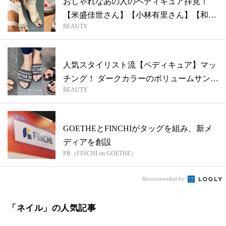
おしゃれなあの人のペディキュア拝見！
【米盛佳世さん】【小林有里さん】【和田
BEAUTY
彩加さ...
人気スタイリスト流【ペディキュア】マッ
チング！ ダークカラーのボリュームサンダ
BEAUTY
ル...
GOETHEとFINCHIがタッグを組み、新メ
ディアを創設
PR（FINCHI on GOETHE）
Recommended by
「ネイル」の人気記事