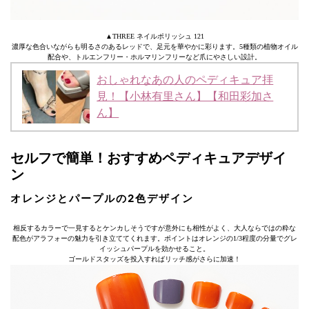
▲THREE ネイルポリッシュ 121
濃厚な色合いながらも明るさのあるレッドで、足元を華やかに彩ります。5種類の植物オイル
配合や、トルエンフリー・ホルマリンフリーなど爪にやさしい設計。
おしゃれなあの人のペディキュア拝
見！【小林有里さん】【和田彩加さ
ん】
セルフで簡単！おすすめペディキュアデザイ
ン
オレンジとパープルの2色デザイン
相反するカラーで一見するとケンカしそうですが意外にも相性がよく、大人ならではの粋な
配色がアラフォーの魅力を引き立ててくれます。ポイントはオレンジの1/3程度の分量でグレ
イッシュパープルを効かせること。
ゴールドスタッズを投入すればリッチ感がさらに加速！