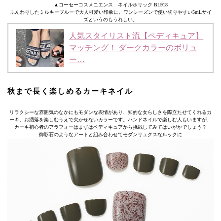
▲コーセーコスメニエンス ネイルホリック BL918
ふんわりしたミルキーブルーで大人可愛い印象に。ワンシーズンで使い切りやすい5mLサイ
ズというのもうれしい。
人気スタイリスト流【ペディキュア】
マッチング！ ダークカラーのボリュ
ー…
秋まで長く楽しめるカーキネイル
リラクシーな雰囲気のなかにもモダンな表情があり、知的な女らしさを際立たせてくれるカ
ーキ。お洒落を楽しむうえで欠かせないカラーです。ハンドネイルで楽しむ人もいますが、
カーキ初心者のアラフォーはまずはペディキュアから挑戦してみてはいがかでしょう？
御影石のようなアートと組み合わせてモダンリュクスなルックに