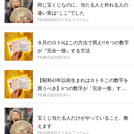
同じ宝くじなのに、当たる人と外れる人の
違い実は“ここ”でした
PR(合同会社デジタルファーム )
８月のロト6はこの方法で買え!!６つの数字
が『完全一致』する方法
PR(株式会社MURA)
【昭和43年以前生まれはロト６この数字を
買うべき】6つの数字が「完全一致」する
PR(株式会社MURA)
方...
宝くじ当たる人だけがやっていること、教
えます
PR(合同会社デジタルファーム )