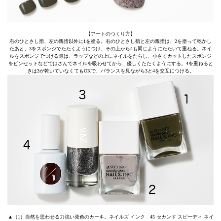
【アートのつくり方】
右のひとさし指、左の親指以外に1を塗る。右のひとさし指と左の親指は、2を塗って乾かし
たあと、3をスポンジでたたくようにつけ、その上から4も同じようにたたいて重ねる。ネイ
ルをスポンジでつける際は、ラップなどの上にネイルをたらし、小さくカットしたスポンジ
をピンセットなどではさんでネイルを吸わせてから、優しくたたくようにする。4を重ねると
きは3が乾いていなくてもOKで、バランスを見ながら3と4を交互につける。
▲（1）自然を思わせる力強い発色のカーキ。ネイルズ インク 45 セカンド スピーディ ネイ