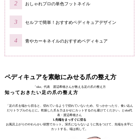
おしゃれプロの単色フットネイル
セルフで簡単！おすすめペディキュアデザイン
青やカーキネイルのおすすめペディキュア
ペディキュアを素敵にみせる爪の整え方
「uka」代表 渡辺希穂さんが教える足の爪の整え方
知っておきたい足の爪の整え方
「足の爪を端から切ると、切れているようで切れていないため、引っかかったり、食い込ん
だりトラブルのもとに。乾燥した爪を力まかせにカットするのも避けてください」とuka代
表・渡辺希穂さん
1.先端をまっすぐに切る
お風呂上がりのやわらかい状態でカット。深爪にならないように気をつけて、先端を水平に
カットする。端は残して。