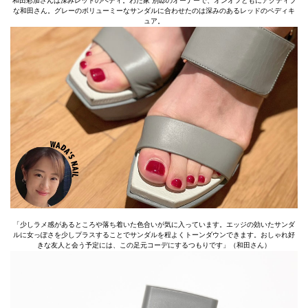
和田彩加さんは深みレッドのペディ。わだ家 別邸のオーナーで、オンオフともにアクティブ
な和田さん。グレーのボリューミーなサンダルに合わせたのは深みのあるレッドのペディキ
ュア。
「少しラメ感があるところや落ち着いた色合いが気に入っています。エッジの効いたサンダ
ルに女っぽさを少しプラスすることでサンダルを程よくトーンダウンできます。おしゃれ好
きな友人と会う予定には、この足元コーデにするつもりです」（和田さん）