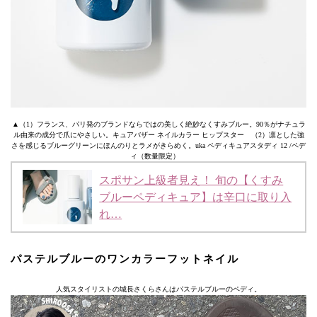
▲（1）フランス、パリ発のブランドならではの美しく絶妙なくすみブルー。90％がナチュラ
ル由来の成分で爪にやさしい。キュアバザー ネイルカラー ヒップスター （2）凛とした強
さを感じるブルーグリーンにほんのりとラメがきらめく。uka ペディキュアスタディ 12 /ペデ
ィ（数量限定）
スポサン上級者見え！ 旬の【くすみ
ブルーペディキュア】は辛口に取り入
れ…
パステルブルーのワンカラーフットネイル
人気スタイリストの城長さくらさんはパステルブルーのペディ。