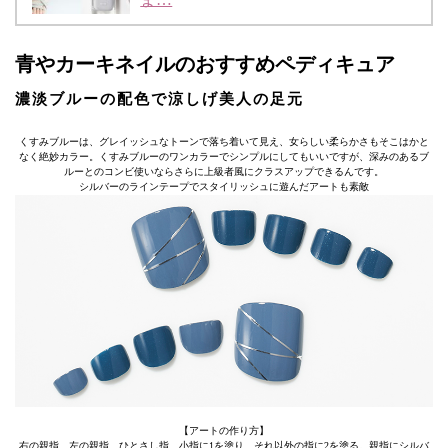
青やカーキネイルのおすすめペディキュア
濃淡ブルーの配色で涼しげ美人の足元
くすみブルーは、グレイッシュなトーンで落ち着いて見え、女らしい柔らかさもそこはかと
なく絶妙カラー。くすみブルーのワンカラーでシンプルにしてもいいですが、深みのあるブ
ルーとのコンビ使いならさらに上級者風にクラスアップできるんです。
シルバーのラインテープでスタイリッシュに遊んだアートも素敵
【アートの作り方】
右の親指、左の親指、ひとさし指、小指に1を塗り、それ以外の指に2を塗る。親指にシルバ