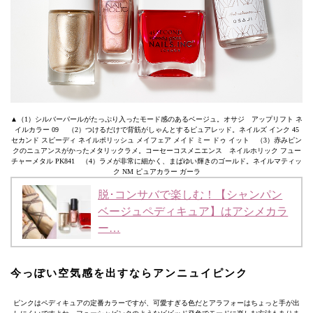
▲（1）シルバーパールがたっぷり入ったモード感のあるベージュ。オサジ アップリフト ネ
イルカラー 09 （2）つけるだけで背筋がしゃんとするピュアレッド。ネイルズ インク 45
セカンド スピーディ ネイルポリッシュ メイフェア メイド ミー ドゥ イット （3）赤みピン
クのニュアンスがかったメタリックラメ。コーセーコスメニエンス ネイルホリック フュー
チャーメタル PK841 （4）ラメが非常に細かく、まばゆい輝きのゴールド。ネイルマティッ
ク NM ピュアカラー ガーラ
脱･コンサバで楽しむ！【シャンパン
ベージュペディキュア】はアシメカラ
ー…
今っぽい空気感を出すならアンニュイピンク
ピンクはペディキュアの定番カラーですが、可愛すぎる色だとアラフォーはちょっと手が出