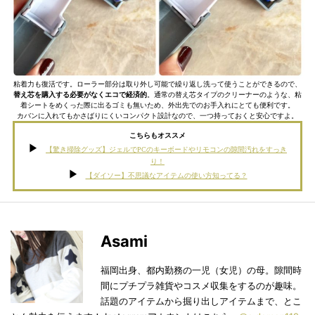
粘着力も復活です。ローラー部分は取り外し可能で繰り返し洗って使うことができるので、
替え芯を購入する必要がなくエコで経済的
。通常の替え芯タイプのクリーナーのような、粘
着シートをめくった際に出るゴミも無いため、外出先でのお手入れにとても便利です。
カバンに入れてもかさばりにくいコンパクト設計なので、一つ持っておくと安心ですよ。
こちらもオススメ
【驚き掃除グッズ】ジェルでPCのキーボードやリモコンの隙間汚れをすっき
り！
【ダイソー】不思議なアイテムの使い方知ってる？
Asami
福岡出身、都内勤務の一児（女児）の母。隙間時
間にプチプラ雑貨やコスメ収集をするのが趣味。
話題のアイテムから掘り出しアイテムまで、とこ