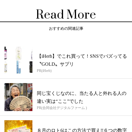
Read More
おすすめの関連記事
【iHerb】でこれ買って！SNSでバズってる
〝GOLD〟サプリ
PR(iHerb)
同じ宝くじなのに、当たる人と外れる人の
違い実は“ここ”でした
PR(合同会社デジタルファーム )
８月のロト6はこの方法で買え!!６つの数字