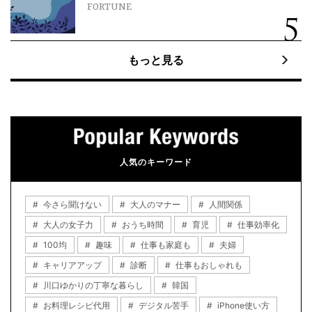
FORTUNE
もっと見る
人気のキーワード
今さら聞けない
大人のマナー
人間関係
大人の女子力
おうち時間
育児
仕事効率化
100均
趣味
仕事も家庭も
夫婦
キャリアアップ
診断
仕事もおしゃれも
川口ゆかりの丁寧な暮らし
韓国
お料理レシピ代用
デジタル苦手
iPhone使い方