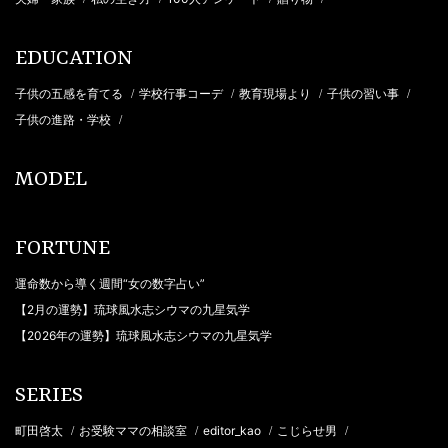
EDUCATION
子供の五感を育てる
学校行事コーデ
教育現場より
子供の習い事
/
/
/
/
子供の進路・学校
/
MODEL
FORTUNE
運命数から導く週間“女の数字占い”
【2月の運勢】琉球風水志シウマの九星気学
【2026年の運勢】琉球風水志シウマの九星気学
SERIES
町田啓太
お受験ママの相談室
editor_kao
こじらせ男
/
/
/
/