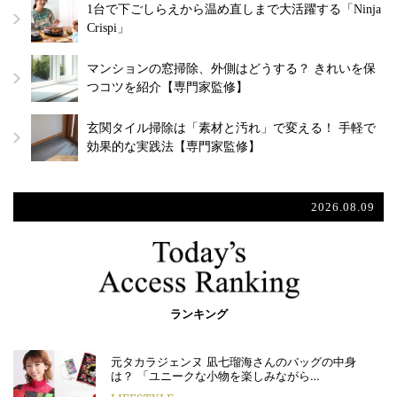
1台で下ごしらえから温め直しまで大活躍する「Ninja
Crispi」
マンションの窓掃除、外側はどうする？ きれいを保
つコツを紹介【専門家監修】
玄関タイル掃除は「素材と汚れ」で変える！ 手軽で
効果的な実践法【専門家監修】
2026.08.09
ランキング
元タカラジェンヌ 凪七瑠海さんのバッグの中身
は？ 「ユニークな小物を楽しみながら…