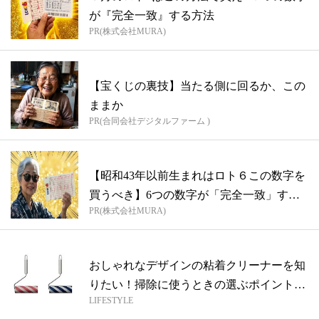
が『完全一致』する方法
PR(株式会社MURA)
【宝くじの裏技】当たる側に回るか、この
ままか
PR(合同会社デジタルファーム )
【昭和43年以前生まれはロト６この数字を
買うべき】6つの数字が「完全一致」する
PR(株式会社MURA)
方...
おしゃれなデザインの粘着クリーナーを知
りたい！掃除に使うときの選ぶポイントも
LIFESTYLE
紹介