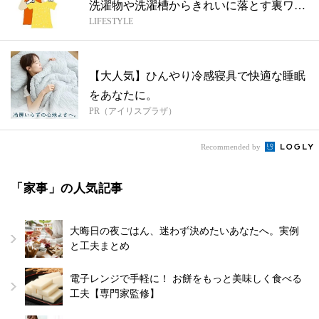
洗濯物や洗濯槽からきれいに落とす裏ワザ
LIFESTYLE
を...
【大人気】ひんやり冷感寝具で快適な睡眠
をあなたに。
PR（アイリスプラザ）
Recommended by
「家事」の人気記事
大晦日の夜ごはん、迷わず決めたいあなたへ。実例
と工夫まとめ
電子レンジで手軽に！ お餅をもっと美味しく食べる
工夫【専門家監修】