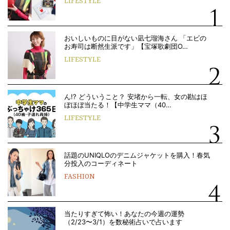
LIFESTYLE
おいしいものに目がない凪七瑠海さん 「エビの
お寿司は断然生派です」【宝塚歌劇団O…
LIFESTYLE
ん!? どういうこと？ 安堵から一転、女の勘はほ
ぼほぼ当たる！【中学生ママ（40…
LIFESTYLE
話題のUNIQLOのデニムジャケットを購入！春気
分投入のコーディネート
FASHION
当たりすぎて怖い！あなたの今週の運勢
（2/23〜3/1）を数秘術占いで占います