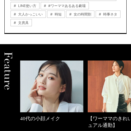
LINE使い方
#ワーママあるある劇場
大人かっこいい
時短
女の時間割
時事ネタ
文房具
【ワーママのきれいめカジ
働く女性のバッグ
ュアル通勤】