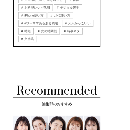
お料理レシピ代用
デジタル苦手
iPhone使い方
LINE使い方
#ワーママあるある劇場
大人かっこいい
時短
女の時間割
時事ネタ
文房具
Recommended
編集部のおすすめ