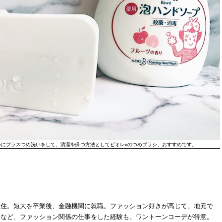
にプラスつめ洗いをして、清潔を保つ方法としてビオレuのつめブラシ、おすすめです。
在住。短大を卒業後、金融機関に就職。ファッション好きが高じて、地元で
るなど、ファッション関係の仕事をした経験も。ワントーンコーデが得意。