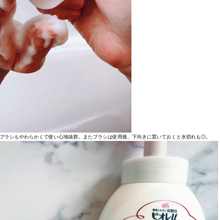
ブラシもやわらかくて使い心地抜群。またブラシは使用後、下向きに置いておくと水切れも◎。