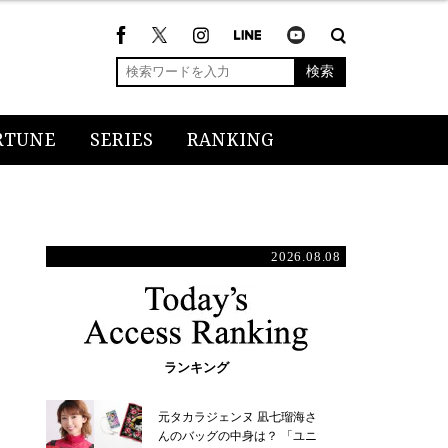
検索
RTUNE
SERIES
RANKING
2026.08.08
ランキング
元タカラジェンヌ 凪七瑠海さ
んのバッグの中身は？ 「ユニ