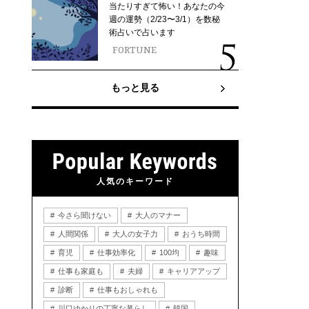
当たりすぎて怖い！あなたの今
週の運勢（2/23〜3/1）を数秘
術占いで占います
FORTUNE
もっと見る
人気のキーワード
今さら聞けない
大人のマナー
人間関係
大人の女子力
おうち時間
育児
仕事効率化
100均
趣味
仕事も家庭も
夫婦
キャリアアップ
診断
仕事もおしゃれも
川口ゆかりの丁寧な暮らし
韓国