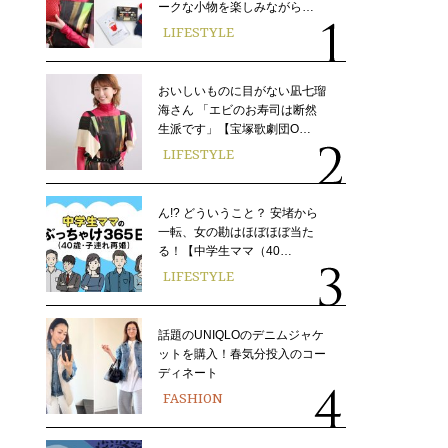
ークな小物を楽しみながら…
LIFESTYLE
おいしいものに目がない凪七瑠
海さん 「エビのお寿司は断然
生派です」【宝塚歌劇団O…
LIFESTYLE
ん!? どういうこと？ 安堵から
一転、女の勘はほぼほぼ当た
る！【中学生ママ（40…
LIFESTYLE
話題のUNIQLOのデニムジャケ
ットを購入！春気分投入のコー
ディネート
FASHION