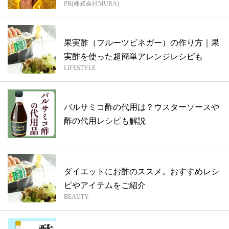
PR(株式会社MURA)
方...
果実酢（フルーツビネガー）の作り方｜果
実酢を使った超簡単アレンジレシピも
LIFESTYLE
バルサミコ酢の代用は？ウスターソースや
酢の代用レシピも解説
ダイエットにお酢のススメ。おすすめレシ
ピやアイテムをご紹介
BEAUTY