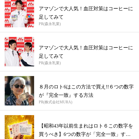
アマゾンで大人気！血圧対策はコーヒーに
足してみて
PR(森永乳業)
アマゾンで大人気！血圧対策はコーヒーに
足してみて
PR(森永乳業)
８月のロト6はこの方法で買え!!６つの数字
が『完全一致』する方法
PR(株式会社MURA)
【昭和43年以前生まれはロト６この数字を
買うべき】6つの数字が「完全一致」する