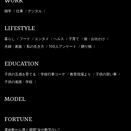
WORK
雑学
仕事
デジタル
/
/
/
LIFESTYLE
暮らし
フード
エンタメ
ヘルス
子育て
旅・お出かけ
/
/
/
/
/
/
夫婦・家族
私の生き方
100人アンケート
贈り物
/
/
/
/
EDUCATION
子供の五感を育てる
学校行事コーデ
教育現場より
子供の習い事
/
/
/
/
子供の進路・学校
/
MODEL
FORTUNE
運命数から導く週間“女の数字占い”