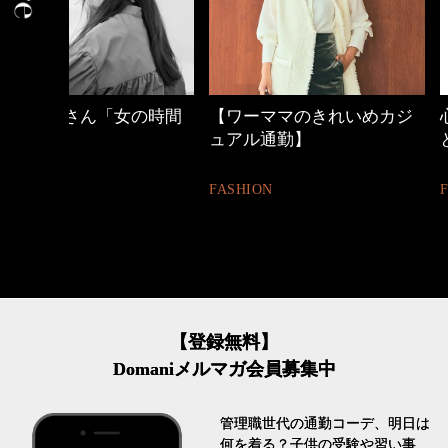
の時間
【ワーママのきれいめカジ
心地よくいられる
ュアル通勤】
とは
FASHION
FASHION
【登録無料】
Domaniメルマガ会員募集中
管理職世代の通勤コーデ、明日は
何を着る？子供の受験や習い事、