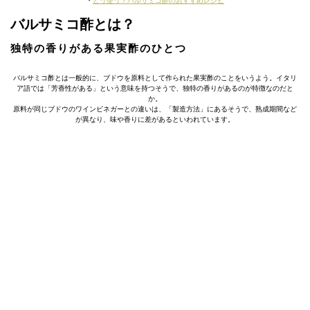
・
どう使う？バルサミコ酢のおすすめレシピ
バルサミコ酢とは？
独特の香りがある果実酢のひとつ
バルサミコ酢とは一般的に、ブドウを原料として作られた果実酢のことをいうよう。イタリ
ア語では「芳香性がある」という意味を持つそうで、独特の香りがあるのが特徴なのだと
か。
原料が同じブドウのワインビネガーとの違いは、「製造方法」にあるそうで、熟成期間など
が異なり、味や香りに差があるといわれています。