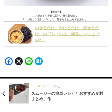
【作り方】
1. アボカドを半分に割り、種を取り除く。
2. 1の種のくぼみにバルサミコ酢をたらしたらできあがり！
のせるだけ！かけるだけ！混ぜるだ
け！の〝ちょい足し極旨〟レシピ そ
の2…
Facebook
X
Line
Hatena
LIFESTYLE
レシピ
スムージーの簡単レシピとおすすめ食材
まとめ。作…