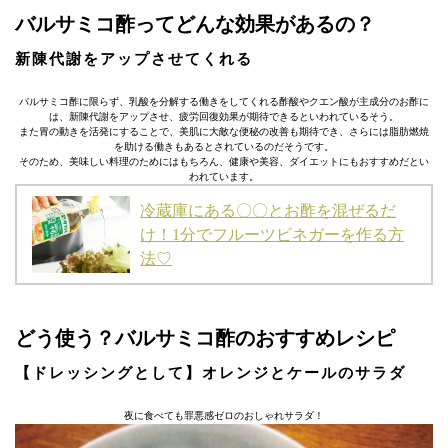
バルサミコ酢ってどんな効果があるの？
新陳代謝をアップさせてくれる
バルサミコ酢に限らず、乳酸を分解する働きをしてくれる酢酸やクエン酸が主成分のお酢に
は、新陳代謝をアップさせ、疲労回復効果が期待できるといわれているそう。
また胃の動きを活発にすることで、美肌に大敵な便秘の改善も期待でき、さらには脂肪燃焼
を助ける働きもあるとされているのだそうです。
そのため、美味しい料理のためにはもちろん、健康や美容、ダイエットにもおすすめだとい
われています。
冷蔵庫にある〇〇とお酢を混ぜるだ
け！1分でフルーツビネガーを作る方
法♡
どう使う？バルサミコ酢のおすすめレシピ
【ドレッシングとして】オレンジとケールのサラダ
夜に食べても罪悪感ゼロのおしゃれサラダ！