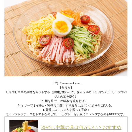
（C）Shutterstock.com
【作り方】
1. 冷やし中華の具材をカットする（お肉は生ハムに、きゅうりの代わりにベビーリーフやバ
ジルの葉を使う）
2. 麺を茹で、1の具材を盛り付ける。
3. オリーブオイルとバルサミコ酢、すりおろしたニンニクを2に加える。
4. 最後に塩こしょうを振って完成！
モッツァレラチーズとトマトをのせて、「カプレーゼ」風にアレンジするのもGOODです。
冷やし中華の具は何がいい？おすすめ