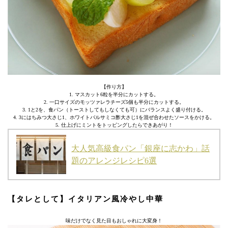
【作り方】
1. マスカット6粒を半分にカットする。
2. 一口サイズのモッツァレラチーズ5個も半分にカットする。
3. 1と2を、食パン（トーストしてもしなくても可）にバランスよく盛り付ける。
4. 3にはちみつ大さじ1、ホワイトバルサミコ酢大さじ1を混ぜ合わせたソースをかける。
5. 仕上げにミントをトッピングしたらできあがり！
大人気高級食パン「銀座に志かわ」話
題のアレンジレシピ6選
【タレとして】イタリアン風冷やし中華
味だけでなく見た目もおしゃれに大変身！