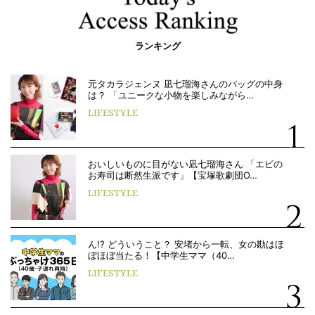
ランキング
元タカラジェンヌ 凪七瑠海さんのバッグの中身
は？ 「ユニークな小物を楽しみながら…
LIFESTYLE
おいしいものに目がない凪七瑠海さん 「エビの
お寿司は断然生派です」【宝塚歌劇団O…
LIFESTYLE
ん!? どういうこと？ 安堵から一転、女の勘はほ
ぼほぼ当たる！【中学生ママ（40…
LIFESTYLE