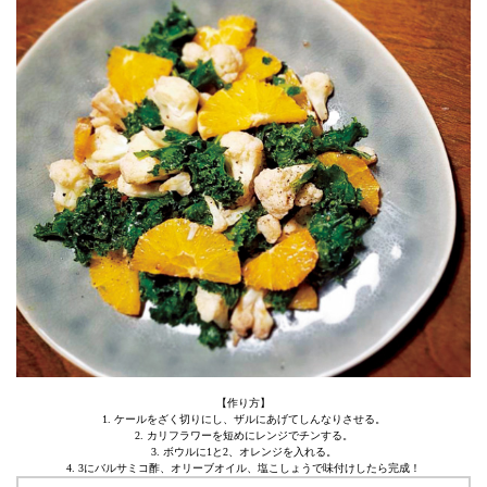
【作り方】
1. ケールをざく切りにし、ザルにあげてしんなりさせる。
2. カリフラワーを短めにレンジでチンする。
3. ボウルに1と2、オレンジを入れる。
4. 3にバルサミコ酢、オリーブオイル、塩こしょうで味付けしたら完成！