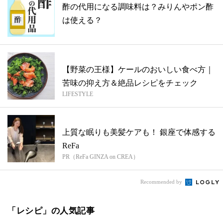
酢の代用になる調味料は？みりんやポン酢
は使える？
【野菜の王様】ケールのおいしい食べ方｜
苦味の抑え方＆絶品レシピをチェック
LIFESTYLE
上質な眠りも美髪ケアも！ 銀座で体感する
ReFa
PR（ReFa GINZA on CREA）
Recommended by
「レシピ」の人気記事