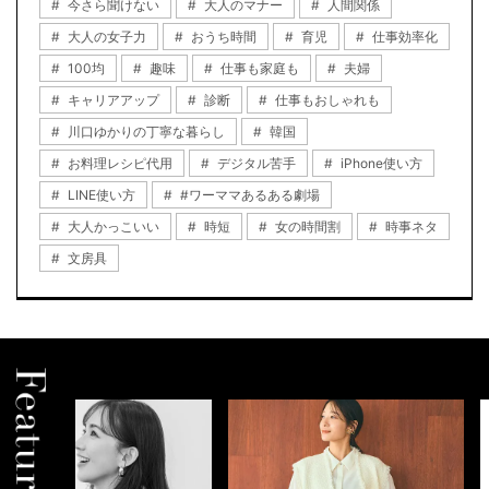
今さら聞けない
大人のマナー
人間関係
大人の女子力
おうち時間
育児
仕事効率化
100均
趣味
仕事も家庭も
夫婦
キャリアアップ
診断
仕事もおしゃれも
川口ゆかりの丁寧な暮らし
韓国
お料理レシピ代用
デジタル苦手
iPhone使い方
LINE使い方
#ワーママあるある劇場
大人かっこいい
時短
女の時間割
時事ネタ
文房具