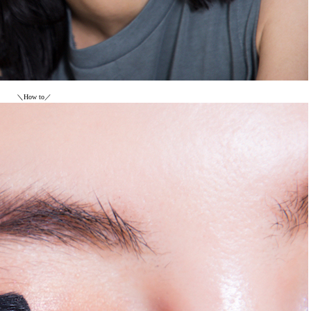
＼How to／