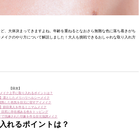
など、大体決まってきますよね。年齢を重ねるとなおさら無難な色に落ち着きがち
ーメイクのやり方について解説しました！大人も挑戦できるおしゃれな取り入れ方
【目次】
メイク上手に取り入れるポイントは？
】凛としたメリハリヘルシーメイク
成熟した色気を目元に宿すアイメイク
】節目美人を作るミニマムメイク
】目尻に存在感ある色をトッピング
ドで洗練された印象を作る目元強調メイク
入れるポイントは？