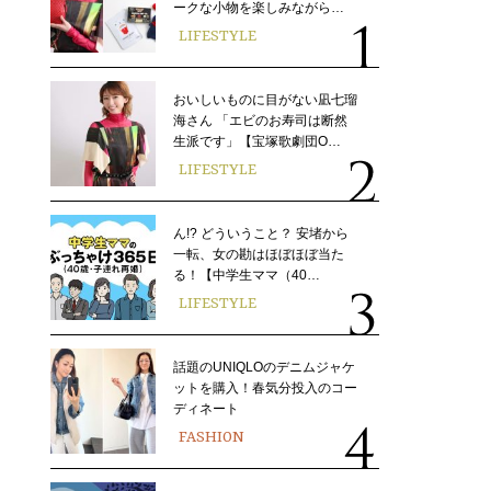
ークな小物を楽しみながら…
LIFESTYLE
おいしいものに目がない凪七瑠
海さん 「エビのお寿司は断然
生派です」【宝塚歌劇団O…
LIFESTYLE
ん!? どういうこと？ 安堵から
一転、女の勘はほぼほぼ当た
る！【中学生ママ（40…
LIFESTYLE
話題のUNIQLOのデニムジャケ
ットを購入！春気分投入のコー
ディネート
FASHION