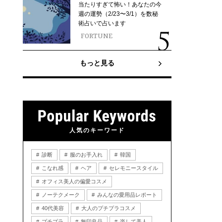
当たりすぎて怖い！あなたの今
週の運勢（2/23〜3/1）を数秘
術占いで占います
FORTUNE
もっと見る
人気のキーワード
診断
服のお手入れ
韓国
こなれ感
ヘア
セレモニースタイル
オフィス美人の偏愛コスメ
ノーテクメーク
みんなの愛用品レポート
40代美容
大人のプチプラコスメ
プチプラ
無印良品
楽して美人