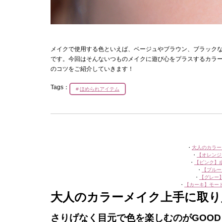
メイクで使用する色といえば、ベージュやブラウン、ブラック
です。今回はそんないつものメイクに遊び心をプラスするカラ
のコツをご紹介していきます！
Tags：
ほめられアイテム
・
大人のカラー
・
【オレンジ
・
【ピンク】
・
【ブルー
・
【グレー
・
【カーキ】モー
大人のカラーメイク上手に取り
さりげなく目元で色を楽しむのがGOOD