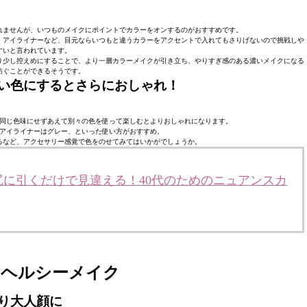
れませんが、いつものメイクにポイントでカラーをオンするのがおすすめです。
、アイライナーなど、目元ならいつもと違うカラーをアクセントで入れてもさりげないので挑戦しや
すいと言われています。
り少し控えめにすることで、より一層カラーメイクが引き立ち、やりすぎ感のある濃いメイクになる
防ぐことができるそうです。
い色にするとさらにおしゃれ！
同じ色味にせずあえて別々の色を使って楽しむとよりおしゃれになります。
アイライナーはグレー、といった使い方がおすすめ。
るなど、アクセサリー感覚で色をのせてみてはいかがでしょうか。
尻に引くだけで見違える！40代のためのニュアンスカ
リヘルシーメイク
り大人顔に