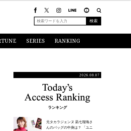
検索
RTUNE
SERIES
RANKING
2026.08.07
ランキング
元タカラジェンヌ 凪七瑠海さ
んのバッグの中身は？ 「ユニ