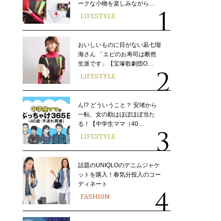
ークな小物を楽しみながら…
LIFESTYLE
おいしいものに目がない凪七瑠
海さん 「エビのお寿司は断然
生派です」【宝塚歌劇団O…
LIFESTYLE
ん!? どういうこと？ 安堵から
一転、女の勘はほぼほぼ当た
る！【中学生ママ（40…
LIFESTYLE
話題のUNIQLOのデニムジャケ
ットを購入！春気分投入のコー
ディネート
FASHION