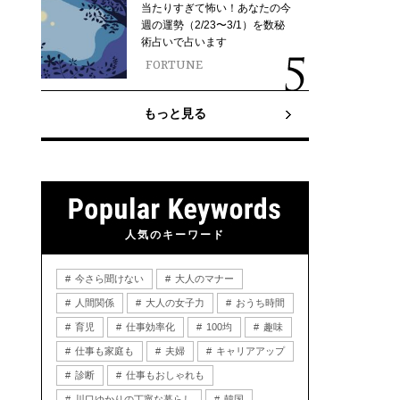
当たりすぎて怖い！あなたの今
週の運勢（2/23〜3/1）を数秘
術占いで占います
FORTUNE
もっと見る
人気のキーワード
今さら聞けない
大人のマナー
人間関係
大人の女子力
おうち時間
育児
仕事効率化
100均
趣味
仕事も家庭も
夫婦
キャリアアップ
診断
仕事もおしゃれも
川口ゆかりの丁寧な暮らし
韓国