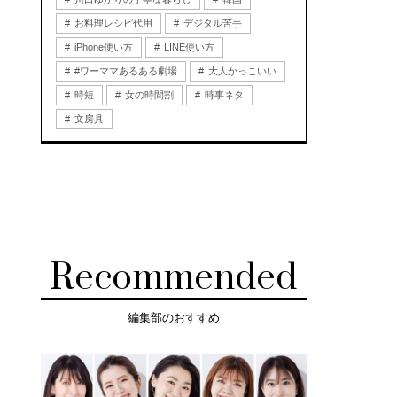
お料理レシピ代用
デジタル苦手
iPhone使い方
LINE使い方
#ワーママあるある劇場
大人かっこいい
時短
女の時間割
時事ネタ
文房具
Recommended
編集部のおすすめ