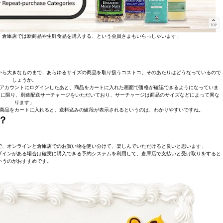
、倉庫店では新商品や生鮮食品を購入する、という会員さまもいらっしゃいます」
から大きなものまで、あらゆるサイズの商品を取り扱うコストコ。そのあたりはどうなっているので
しょうか。
アカウントにログインしたあと、商品をカートに入れた画面で価格が確認できるようになっていま
配送に限り、別途配送サーチャージをいただいており、サーチャージは商品のサイズなどによって異な
ります」
商品をカートに入れると、送料込みの値段が表示されるというのは、わかりやすいですね。
？
で、オンラインと倉庫店でのお買い物を使い分けて、楽しんでいただけると良いと思います」
ザインがある場合は確実に購入できる予約システムを利用して、倉庫店で支払いと受け取りをすると
いうのがおすすめです。