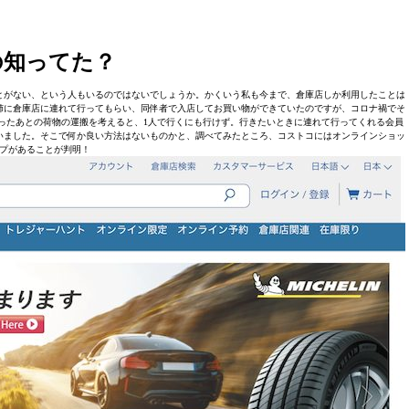
の知ってた？
とがない、という人もいるのではないでしょうか。かくいう私も今まで、倉庫店しか利用したことは
姉に倉庫店に連れて行ってもらい、同伴者で入店してお買い物ができていたのですが、コロナ禍でそ
ったあとの荷物の運搬を考えると、1人で行くにも行けず。行きたいときに連れて行ってくれる会員
いました。そこで何か良い方法はないものかと、調べてみたところ、コストコにはオンラインショッ
プがあることが判明！