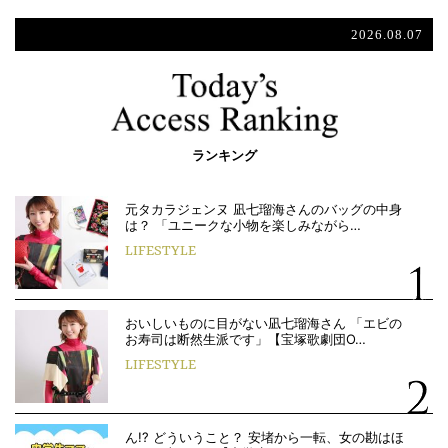
2026.08.07
ランキング
元タカラジェンヌ 凪七瑠海さんのバッグの中身
は？ 「ユニークな小物を楽しみながら…
LIFESTYLE
おいしいものに目がない凪七瑠海さん 「エビの
お寿司は断然生派です」【宝塚歌劇団O…
LIFESTYLE
ん!? どういうこと？ 安堵から一転、女の勘はほ