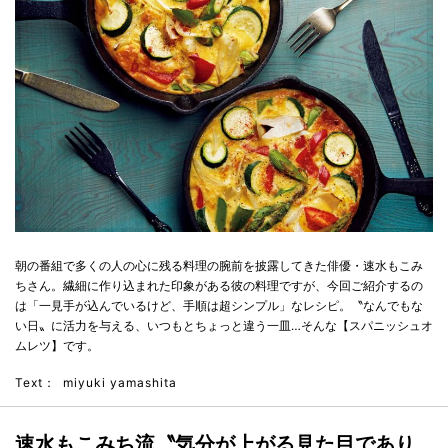
朝の番組で多くの人の心に残る料理の腕前を披露してきた俳優・速水もこみ
ちさん。繊細に作り込まれた印象がある彼の料理ですが、今回ご紹介するの
は「一見手が込んでいるけど、手順は超シンプル」なレシピ。〝なんでもな
い日〟に活力を与える、いつもとちょっと違う一皿…そんな【スパニッシュオ
ムレツ】です。
Text：
miyuki yamashita
速水もこみち流〝気分が上がる見た目であり