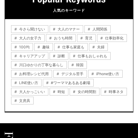
人気のキーワード
今さら聞けない
大人のマナー
人間関係
大人の女子力
おうち時間
育児
仕事効率化
100均
趣味
仕事も家庭も
夫婦
キャリアアップ
診断
仕事もおしゃれも
川口ゆかりの丁寧な暮らし
韓国
お料理レシピ代用
デジタル苦手
iPhone使い方
LINE使い方
#ワーママあるある劇場
大人かっこいい
時短
女の時間割
時事ネタ
文房具