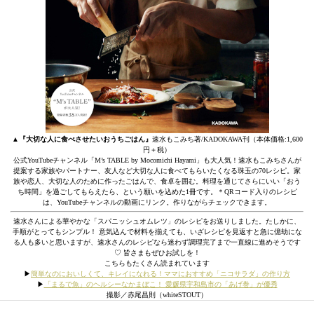
▲
『大切な人に食べさせたいおうちごはん』
速水もこみち著/KADOKAWA刊（本体価格:1,600
円＋税）
公式YouTubeチャンネル「M’s TABLE by Mocomichi Hayami」も大人気！速水もこみちさんが
提案する家族やパートナー、友人など大切な人に食べてもらいたくなる珠玉の70レシピ。家
族や恋人、大切な人のために作ったごはんで、食卓を囲む。料理を通じてさらにいい「おう
ち時間」を過ごしてもらえたら、という願いを込めた1冊です。＊QRコード入りのレシピ
は、YouTubeチャンネルの動画にリンク。作りながらチェックできます。
速水さんによる華やかな「スパニッシュオムレツ」のレシピをお送りしました。たしかに、
手順がとってもシンプル！ 意気込んで材料を揃えても、いざレシピを見返すと急に億劫にな
る人も多いと思いますが、速水さんのレシピなら迷わず調理完了まで一直線に進めそうです
♡ 皆さまもぜひお試しを！
こちらもたくさん読まれています
▶
簡単なのにおいしくて、キレイになれる！ママにおすすめ「ニコサラダ」の作り方
▶
「まるで魚」のヘルシーなかまぼこ！ 愛媛県宇和島市の「あげ巻」が優秀
撮影／赤尾昌則（whiteSTOUT）