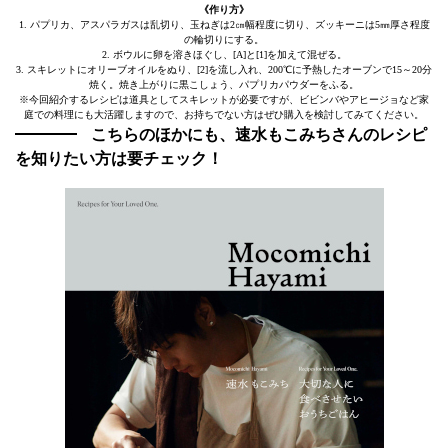
《作り方》
1. パプリカ、アスパラガスは乱切り、玉ねぎは2㎝幅程度に切り、ズッキーニは5㎜厚さ程度
の輪切りにする。
2. ボウルに卵を溶きほぐし、[A]と[1]を加えて混ぜる。
3. スキレットにオリーブオイルをぬり、[2]を流し入れ、200℃に予熱したオーブンで15～20分
焼く。焼き上がりに黒こしょう、パプリカパウダーをふる。
※今回紹介するレシピは道具としてスキレットが必要ですが、ビビンバやアヒージョなど家
庭での料理にも大活躍しますので、お持ちでない方はぜひ購入を検討してみてください。
こちらのほかにも、速水もこみちさんのレシピ
を知りたい方は要チェック！