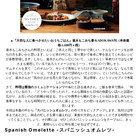
▲『大切な人に食べさせたいおうちごはん』速水もこみち著/KADOKAWA刊（本体価
格:1,600円＋税）
速水もこみちさんの料理といえば、ご本人と同じく華やかで美しい…そんなイメージをお持
ちの方も多いかと思います。レシピ本の中にも、彩り豊かで食卓に華を添えてくれるレシピ
が多数登場します。しかし、速水さんのレシピについて、（おそらく）筆者だけではなく皆
さまも連想しているであろうイメージがもう一つ…それはズバリ難しそう。
サムネイルを見て「このオムレツ、キレイで美味しそうだけど私にはできないな」なんて思
いませんでしたか？ いいえ、できます！なので諦めないでください。というのもこちらのレ
シピ、速水さんが『気分が上がる見た目でありながら、実は簡単』というコンセプトで考案
したものなんです。
さて、
料理は最強のコミュニケーションツール
だと語る速水さん。ご飯を食卓で囲み、「何
が入っているの？」「どうやって作ったの？」そんな興味から日頃の他愛ない話へと話題が
広がり、お互いの心の距離が縮まる。テレビや携帯から離れてゆっくり会話を楽しみながら
食事をする…そんな時間がたくさんの人に届くように、との想いを込めてレシピを作ったと
言います。
今回は本書の中から
「スパニッシュオムレツ」
の作り方をピックアップします。気付けば年
末まであと少し。師走の忙しさを乗り越えれば、家族や大切な人とゆっくりできる時間がや
ってくることでしょう。その際には、ぜひこのスパニッシュオムレツをテーブルに。きっ
と、素晴らしいひと時を過ごせるはずですよ。
Spanish Omelette -スパニッシュオムレツ-