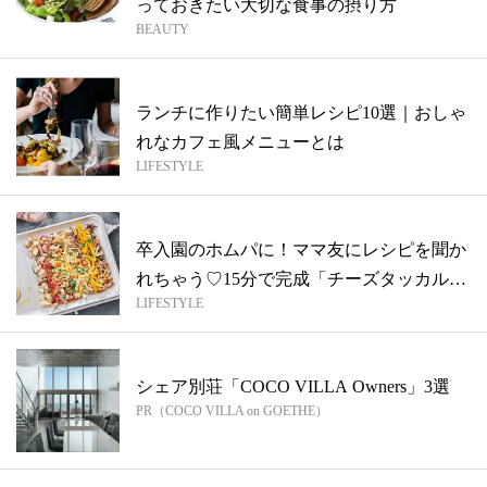
っておきたい大切な食事の摂り方
BEAUTY
ランチに作りたい簡単レシピ10選｜おしゃ
れなカフェ風メニューとは
LIFESTYLE
卒入園のホムパに！ママ友にレシピを聞か
れちゃう♡15分で完成「チーズタッカル
LIFESTYLE
ビ」...
シェア別荘「COCO VILLA Owners」3選
PR（COCO VILLA on GOETHE）