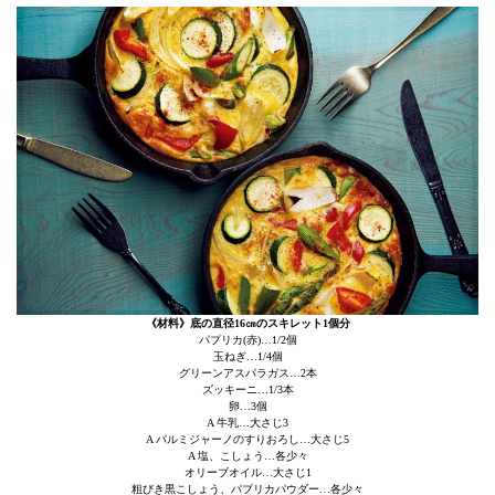
《材料》底の直径16㎝のスキレット1個分
パプリカ(赤)…1/2個
玉ねぎ…1/4個
グリーンアスパラガス…2本
ズッキーニ…1/3本
卵…3個
A 牛乳…大さじ3
A パルミジャーノのすりおろし…大さじ5
A 塩、こしょう…各少々
オリーブオイル…大さじ1
粗びき黒こしょう、パプリカパウダー…各少々