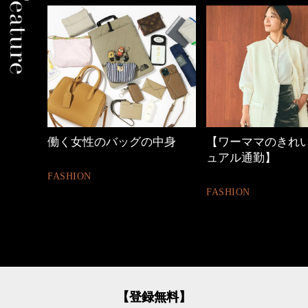
中身
【ワーママのきれいめカジ
心地よくいられる
ュアル通勤】
とは
FASHION
FASHION
【登録無料】