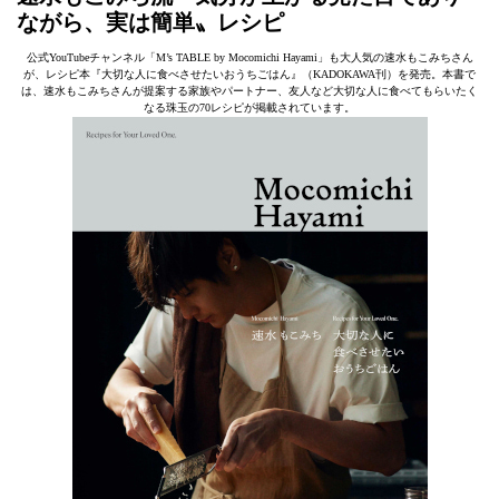
ながら、実は簡単〟レシピ
公式YouTubeチャンネル「M’s TABLE by Mocomichi Hayami」も大人気の速水もこみちさん
が、レシピ本『大切な人に食べさせたいおうちごはん』（KADOKAWA刊）を発売。本書で
は、速水もこみちさんが提案する家族やパートナー、友人など大切な人に食べてもらいたく
なる珠玉の70レシピが掲載されています。