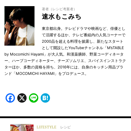
著者（レシピ考案者）
速水もこみち
東京都出身。テレビドラマや映画など、俳優とし
て活躍するほか、テレビ番組内の人気コーナーで
2000品を超える料理を披露し、新たなスタート
として開設したYouTubeチャンネル「M’sTABLE
by Mocomichi Hayami」が大人気。和漢薬膳師、野菜コーディネータ
ー、ハーブコーディネーター、チーズソムリエ、スパイスインストラク
ターほか、多数の資格を持ち、2016年には、自身のキッチン用品ブラ
ンド「MOCOMICHI HAYAMI」をプロデュース。
Facebook
X
Line
Hatena
LIFESTYLE
レシピ