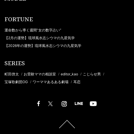
FORTUNE
運命数から導く週間“女の数字占い”
【2月の運勢】琉球風水志シウマの九星気学
【2026年の運勢】琉球風水志シウマの九星気学
SERIES
町田啓太
お受験ママの相談室
editor_kao
こじらせ男
/
/
/
/
宝塚歌劇団OG
ワーママあるある劇場
耳恋
/
/