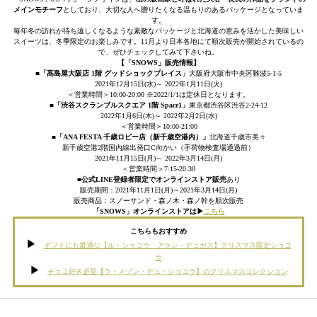
メインモチーフ
としており、大切な人へ贈りたくなる温もりのあるパッケージとなっていま
す。
毎年冬の訪れが待ち遠しくなるような素敵なパッケージと北海道の恵みを活かした美味しい
スイーツは、冬季限定のお楽しみです。11月より日本各地にて順次販売が開始されているの
で、ぜひチェックしてみて下さいね。
【「SNOWS」販売情報】
■
「髙島屋大阪店 1階 グッドショックプレイス」
大阪府大阪市中央区難波5-1-5
2021年12月15日(水)～ 2022年1月11日(火)
＜営業時間＞10:00‐20:00 ※2022/1/1は定休日となります。
■
「渋谷スクランブルスクエア 1階 Space1」
東京都渋谷区渋谷2-24-12
2022年1月6日(木)～ 2022年2月2日(水)
＜営業時間＞10:00‐21:00
■
「ANA FESTA 千歳ロビー店（新千歳空港内）」
北海道千歳市美々
新千歳空港2階国内線出発口C向かい（手荷物検査場通過前）
2021年11月15日(月)～ 2022年3月14日(月)
＜営業時間＞7:15‐20:30
■
公式LINE登録者限定でオンラインストア販売
あり
販売期間：2021年11月1日(月)～2021年3月14日(月)
販売商品：スノーサンド・森ノ木・森ノ幹を順次販売
「SNOWS」オンラインストアは▶︎
こちら
こちらもおすすめ
ギフトにも最適な【ル・ショコラ・アラン・デュカス】クリスマス限定ショコ
ラ
チョコ好き必見【ラ・メゾン・デュ・ショコラ】のクリスマスコレクション