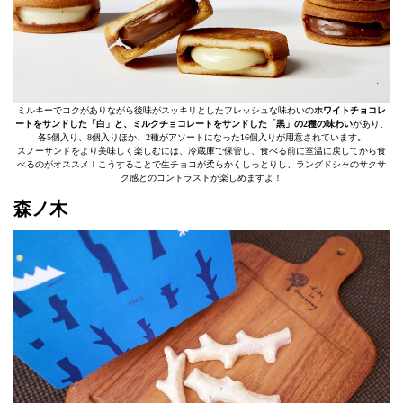
ミルキーでコクがありながら後味がスッキリとしたフレッシュな味わいの
ホワイトチョコレ
ートをサンドした「白」と、ミルクチョコレートをサンドした「黒」の2種の味わい
があり、
各5個入り、8個入りほか、2種がアソートになった16個入りが用意されています。
スノーサンドをより美味しく楽しむには、冷蔵庫で保管し、食べる前に室温に戻してから食
べるのがオススメ！こうすることで生チョコが柔らかくしっとりし、ラングドシャのサクサ
ク感とのコントラストが楽しめますよ！
森ノ木