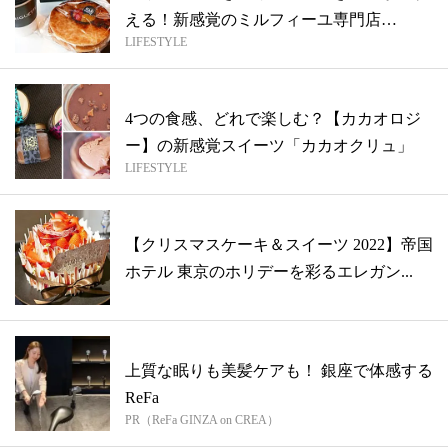
える！新感覚のミルフィーユ専門店
LIFESTYLE
「GARI...
4つの食感、どれで楽しむ？【カカオロジ
ー】の新感覚スイーツ「カカオクリュ」
LIFESTYLE
【クリスマスケーキ＆スイーツ 2022】帝国
ホテル 東京のホリデーを彩るエレガン...
上質な眠りも美髪ケアも！ 銀座で体感する
ReFa
PR（ReFa GINZA on CREA）