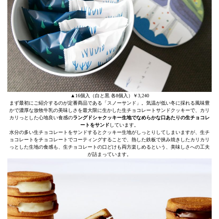
▲16個入（白と黒 各8個入）￥3,240
まず最初にご紹介するのが定番商品である「スノーサンド」。気温が低い冬に採れる風味豊
かで濃厚な放牧牛乳の美味しさを最大限に生かした生チョコレートサンドクッキーで、カリ
カリっとした心地良い食感の
ラングドシャクッキー生地でなめらかな口あたりの生チョコレ
ートをサンド
しています。
水分の多い生チョコレートをサンドするとクッキー生地がしっとりしてしまいますが、生チ
ョコレートをチョコレートでコーティングすることで、熱した鉄板で挟み焼きしたカリカリ
っとした生地の食感も、生チョコレートの口どけも両方楽しめるという、美味しさへの工夫
が詰まっています。