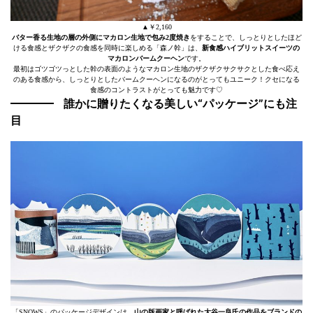
▲￥2,160
バター香る生地の層の外側にマカロン生地で包み2度焼き
をすることで、しっとりとしたほど
ける食感とザクザクの食感を同時に楽しめる「森ノ幹」は、
新食感ハイブリットスイーツの
マカロンバームクーヘン
です。
最初はゴツゴツっとした幹の表面のようなマカロン生地のザクザクサクサクとした食べ応え
のある食感から、しっとりとしたバームクーヘンになるのがとってもユニーク！クセになる
食感のコントラストがとっても魅力です♡
誰かに贈りたくなる美しい“パッケージ”にも注
目
「SNOWS」のパッケージデザインは、
山の版画家と呼ばれた大谷一良氏の作品をブランドの