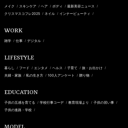
メイク
スキンケア
ヘア
ボディ
最新美容ニュース
/
/
/
/
/
クリスマスコフレ2025
ネイル
インナービューティ
/
/
/
WORK
雑学
仕事
デジタル
/
/
/
LIFESTYLE
暮らし
フード
エンタメ
ヘルス
子育て
旅・お出かけ
/
/
/
/
/
/
夫婦・家族
私の生き方
100人アンケート
贈り物
/
/
/
/
EDUCATION
子供の五感を育てる
学校行事コーデ
教育現場より
子供の習い事
/
/
/
/
子供の進路・学校
/
MODEL