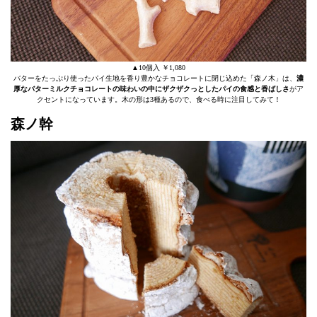
▲10個入 ￥1,080
バターをたっぷり使ったパイ生地を香り豊かなチョコレートに閉じ込めた「森ノ木」は、
濃
厚なバターミルクチョコレートの味わいの中にザクザクっとしたパイの食感と香ばしさ
がア
クセントになっています。木の形は3種あるので、食べる時に注目してみて！
森ノ幹