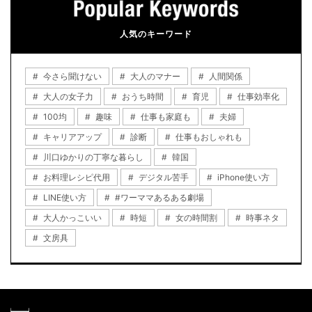
人気のキーワード
今さら聞けない
大人のマナー
人間関係
大人の女子力
おうち時間
育児
仕事効率化
100均
趣味
仕事も家庭も
夫婦
キャリアアップ
診断
仕事もおしゃれも
川口ゆかりの丁寧な暮らし
韓国
お料理レシピ代用
デジタル苦手
iPhone使い方
LINE使い方
#ワーママあるある劇場
大人かっこいい
時短
女の時間割
時事ネタ
文房具