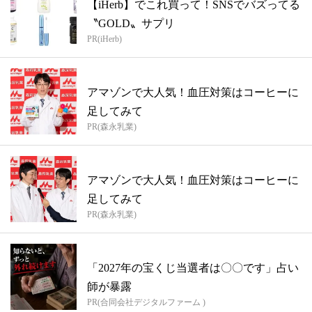
【iHerb】でこれ買って！SNSでバズってる
〝GOLD〟サプリ
PR(iHerb)
アマゾンで大人気！血圧対策はコーヒーに
足してみて
PR(森永乳業)
アマゾンで大人気！血圧対策はコーヒーに
足してみて
PR(森永乳業)
「2027年の宝くじ当選者は〇〇です」占い
師が暴露
PR(合同会社デジタルファーム )