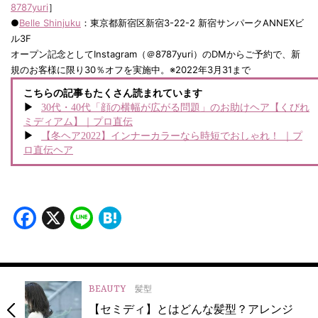
8787yuri
］
●
Belle Shinjuku
：東京都新宿区新宿3-22-2 新宿サンパークANNEXビ
ル3F
オープン記念としてInstagram（＠8787yuri）のDMからご予約で、新
規のお客様に限り30％オフを実施中。※2022年3月31まで
こちらの記事もたくさん読まれています
30代・40代「顔の横幅が広がる問題」のお助けヘア【くびれ
ミディアム】｜プロ直伝
【冬ヘア2022】インナーカラーなら時短でおしゃれ！ ｜プ
ロ直伝ヘア
Facebook
X
Line
Hatena
BEAUTY
髪型
【セミディ】とはどんな髪型？アレンジ