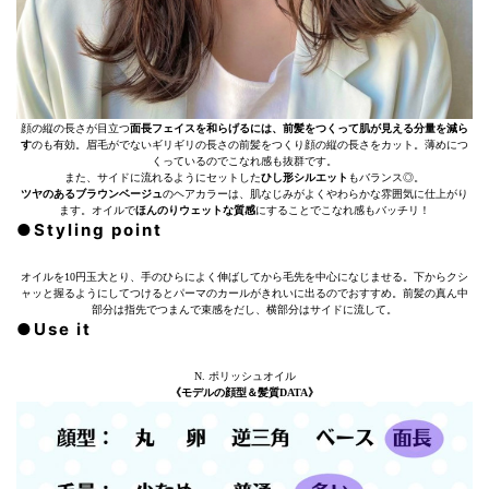
顔の縦の長さが目立つ
面長フェイスを和らげるには、前髪をつくって肌が見える分量を減ら
す
のも有効。眉毛がでないギリギリの長さの前髪をつくり顔の縦の長さをカット。薄めにつ
くっているのでこなれ感も抜群です。
また、サイドに流れるようにセットした
ひし形シルエット
もバランス◎。
ツヤのあるブラウンベージュ
のヘアカラーは、肌なじみがよくやわらかな雰囲気に仕上がり
ます。オイルで
ほんのりウェットな質感
にすることでこなれ感もバッチリ！
●Styling point
オイルを10円玉大とり、手のひらによく伸ばしてから毛先を中心になじませる。下からクシ
ャッと握るようにしてつけるとパーマのカールがきれいに出るのでおすすめ。前髪の真ん中
部分は指先でつまんで束感をだし、横部分はサイドに流して。
●Use it
N. ポリッシュオイル
《モデルの顔型＆髪質DATA》