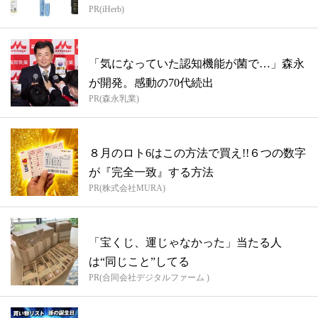
PR(iHerb)
「気になっていた認知機能が菌で…」森永
が開発。感動の70代続出
PR(森永乳業)
８月のロト6はこの方法で買え!!６つの数字
が『完全一致』する方法
PR(株式会社MURA)
「宝くじ、運じゃなかった」当たる人
は“同じこと”してる
PR(合同会社デジタルファーム )