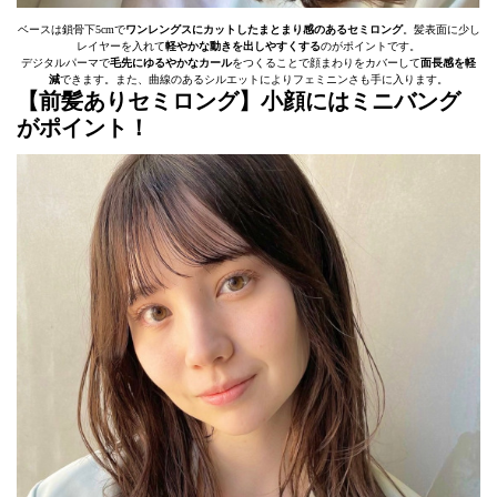
ベースは鎖骨下5cmで
ワンレングスにカットしたまとまり感のあるセミロング
。髪表面に少し
レイヤーを入れて
軽やかな動きを出しやすくする
のがポイントです。
デジタルパーマで
毛先にゆるやかなカール
をつくることで顔まわりをカバーして
面長感を軽
減
できます。また、曲線のあるシルエットによりフェミニンさも手に入ります。
【前髪ありセミロング】小顔にはミニバング
がポイント！