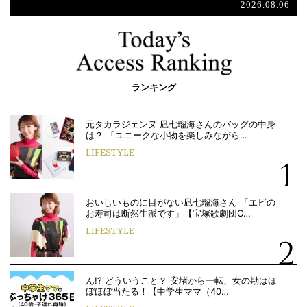
2026.08.06
ランキング
元タカラジェンヌ 凪七瑠海さんのバッグの中身
は？ 「ユニークな小物を楽しみながら…
LIFESTYLE
おいしいものに目がない凪七瑠海さん 「エビの
お寿司は断然生派です」【宝塚歌劇団O…
LIFESTYLE
ん!? どういうこと？ 安堵から一転、女の勘はほ
ぼほぼ当たる！【中学生ママ（40…