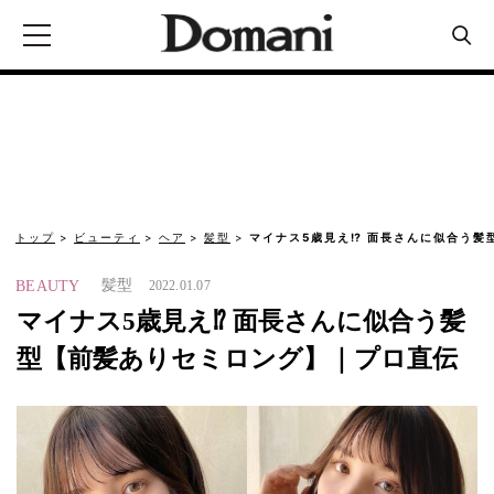
トップ
ビューティ
ヘア
髪型
マイナス5歳見え⁉ 面長さんに似合う髪
髪型
BEAUTY
2022.01.07
マイナス5歳見え⁉ 面長さんに似合う髪
型【前髪ありセミロング】｜プロ直伝