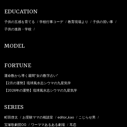
EDUCATION
子供の五感を育てる
学校行事コーデ
教育現場より
子供の習い事
/
/
/
/
子供の進路・学校
/
MODEL
FORTUNE
運命数から導く週間“女の数字占い”
【2月の運勢】琉球風水志シウマの九星気学
【2026年の運勢】琉球風水志シウマの九星気学
SERIES
町田啓太
お受験ママの相談室
editor_kao
こじらせ男
/
/
/
/
宝塚歌劇団OG
ワーママあるある劇場
耳恋
/
/