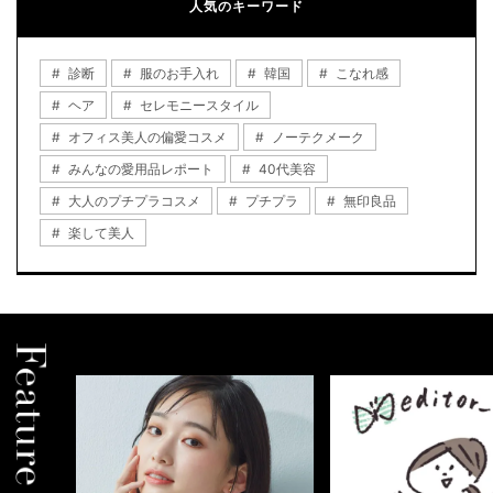
人気のキーワード
診断
服のお手入れ
韓国
こなれ感
ヘア
セレモニースタイル
オフィス美人の偏愛コスメ
ノーテクメーク
みんなの愛用品レポート
40代美容
大人のプチプラコスメ
プチプラ
無印良品
楽して美人