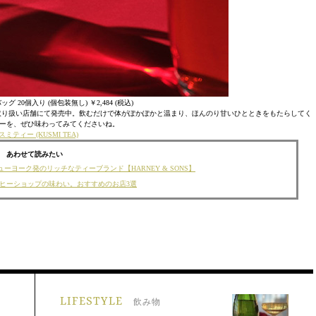
 20個入り (個包装無し) ￥2,484 (税込)
取り扱い店舗にて発売中。飲むだけで体がぽかぽかと温まり、ほんのり甘いひとときをもたらしてく
ーを、ぜひ味わってみてくださいね。
スミティー (KUSMI TEA)
あわせて読みたい
ヨーク発のリッチなティーブランド【HARNEY & SONS】
ヒーショップの味わい。おすすめのお店3選
LIFESTYLE
飲み物