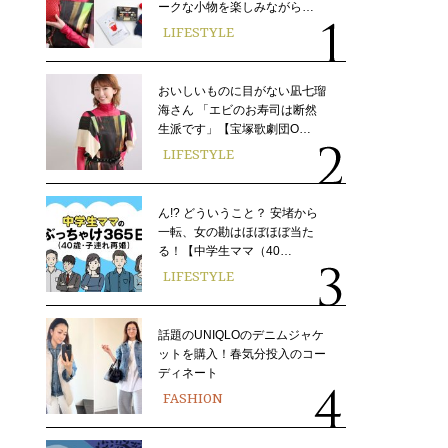
ークな小物を楽しみながら…
LIFESTYLE
おいしいものに目がない凪七瑠
海さん 「エビのお寿司は断然
生派です」【宝塚歌劇団O…
LIFESTYLE
ん!? どういうこと？ 安堵から
一転、女の勘はほぼほぼ当た
る！【中学生ママ（40…
LIFESTYLE
話題のUNIQLOのデニムジャケ
ットを購入！春気分投入のコー
ディネート
FASHION