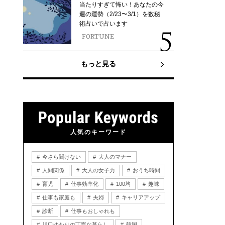
当たりすぎて怖い！あなたの今
週の運勢（2/23〜3/1）を数秘
術占いで占います
FORTUNE
もっと見る
人気のキーワード
今さら聞けない
大人のマナー
人間関係
大人の女子力
おうち時間
育児
仕事効率化
100均
趣味
仕事も家庭も
夫婦
キャリアアップ
診断
仕事もおしゃれも
川口ゆかりの丁寧な暮らし
韓国