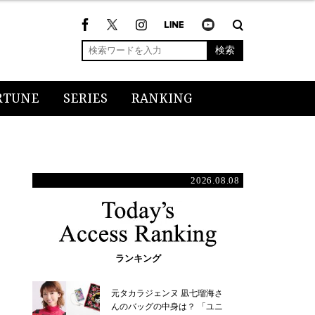
検索
RTUNE
SERIES
RANKING
2026.08.08
ランキング
元タカラジェンヌ 凪七瑠海さ
んのバッグの中身は？ 「ユニ