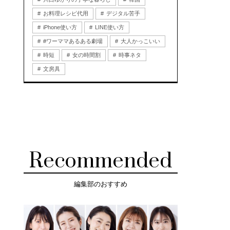
お料理レシピ代用
デジタル苦手
iPhone使い方
LINE使い方
#ワーママあるある劇場
大人かっこいい
時短
女の時間割
時事ネタ
文房具
Recommended
編集部のおすすめ