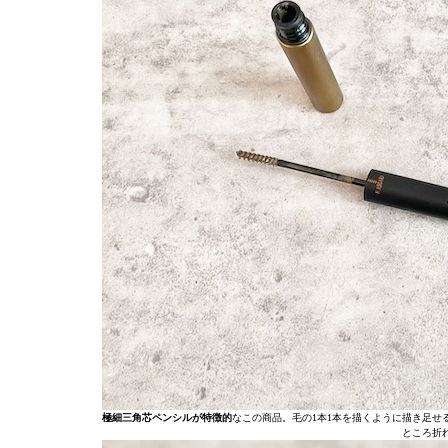
極細三角芯ペンシルが特徴的
なこの商品。毛の1本1本を描くように描き足
ところ折