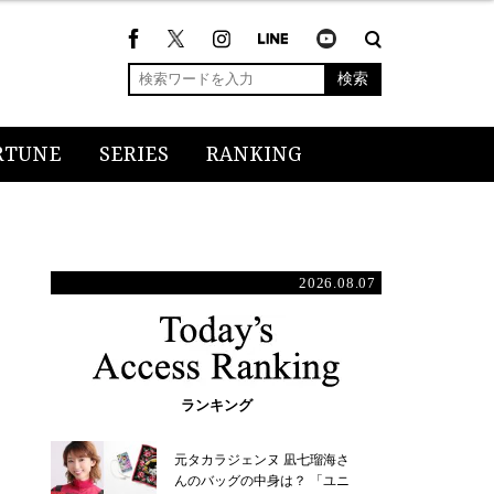
検索
RTUNE
SERIES
RANKING
2026.08.07
ランキング
元タカラジェンヌ 凪七瑠海さ
んのバッグの中身は？ 「ユニ