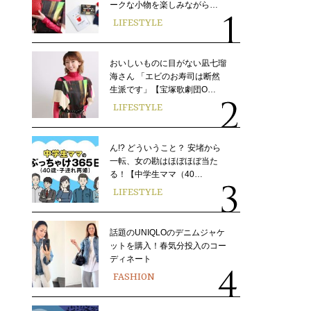
ークな小物を楽しみながら…
LIFESTYLE
おいしいものに目がない凪七瑠
海さん 「エビのお寿司は断然
生派です」【宝塚歌劇団O…
LIFESTYLE
ん!? どういうこと？ 安堵から
一転、女の勘はほぼほぼ当た
る！【中学生ママ（40…
LIFESTYLE
話題のUNIQLOのデニムジャケ
ットを購入！春気分投入のコー
ディネート
FASHION