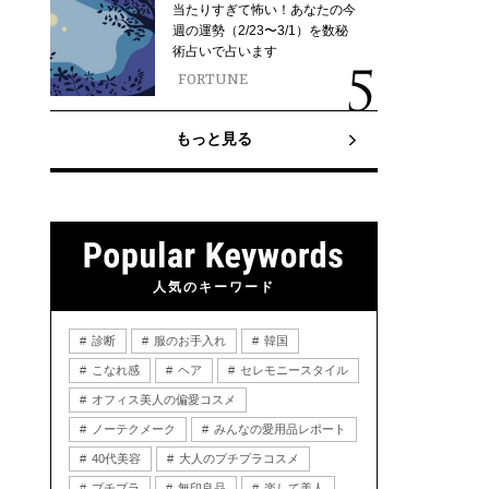
当たりすぎて怖い！あなたの今
週の運勢（2/23〜3/1）を数秘
術占いで占います
FORTUNE
もっと見る
人気のキーワード
診断
服のお手入れ
韓国
こなれ感
ヘア
セレモニースタイル
オフィス美人の偏愛コスメ
ノーテクメーク
みんなの愛用品レポート
40代美容
大人のプチプラコスメ
プチプラ
無印良品
楽して美人