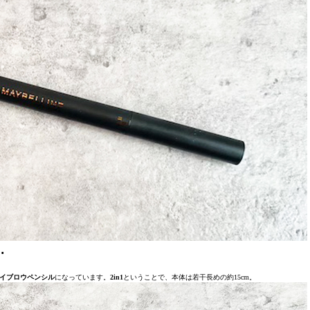
…
イブロウペンシル
になっています。
2in1
ということで、本体は若干長めの約15cm。