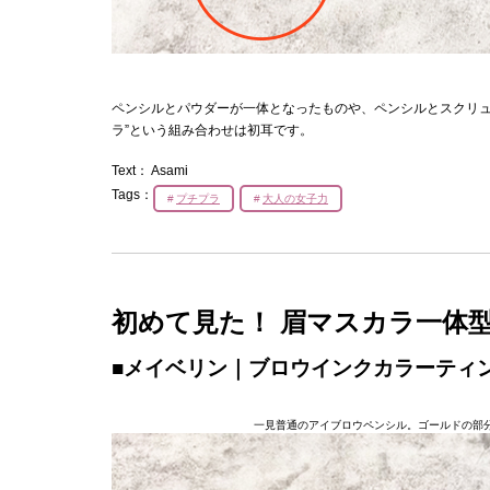
ペンシルとパウダーが一体となったものや、ペンシルとスクリュ
ラ”という組み合わせは初耳です。
Text：
Asami
Tags：
プチプラ
大人の女子力
初めて見た！ 眉マスカラ一体
■メイベリン｜ブロウインクカラーティント
一見普通のアイブロウペンシル。ゴールドの部