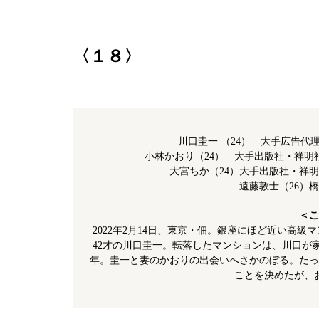
〈１８〉
川口圭一 （24） 大手広告
小林かおり（24） 大手出版社・祥
大宮ちか（24）大手出版社・祥
遠藤敦士（26）
＜こ
2022年2月14日、東京・佃。銀座にほど近い高
42才の川口圭一。転落したマンションは、川口が家
年。圭一と妻のかおりの出会いへさかのぼる。たっ
ことを決めたが、