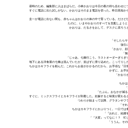
昼時のため、編集部に人はまばらだ。小林かおりは今日の夜の待ち合わせに
すぐに電話に出た試しがない。かおりはそのまま電話を切った。昨日高知か
圭一が電話に出ない間も、赤ちゃんはかおりの体の中で育っている。だけど
たのに、いまやかおりのすべてを支配しようと
かおりは、だるさをおして、デスクに戻ろう
「そしたらサ
強引
「かおり、顔
「無
「じゃあ、七條行こう。ラストオーダーぎりぎ
地下にある洋食屋の七條は混んでいたが、並ばずに滑り込めた。こってりし
ちかはカキフライを頼んだ。これからお金がかかるのだから、お手頃な『日
かずに、お手
「かおり
ちかは
「
「たぶん。おなかが減る
すぐに、ミックスフライとカキフライが到着した。妊娠すると味覚が変わる
つわりが始まって以降、グラタンやフ
「それ
ちかはカキフライにかぶりつく。一口では
「『おれと、結婚
「『大変』ってなに！？ 忙
「ううん。その