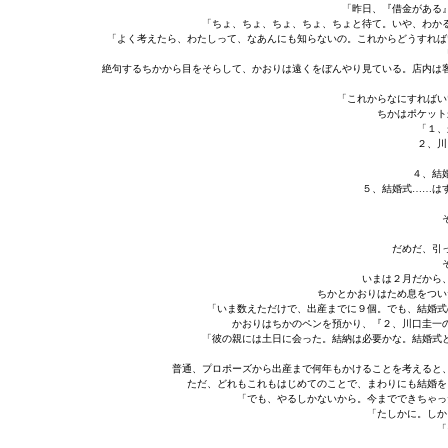
「昨日、『借金がある
「ちょ、ちょ、ちょ、ちょ、ちょと待て。いや、わか
「よく考えたら、わたしって、なあんにも知らないの。これからどうすれば
絶句するちかから目をそらして、かおりは遠くをぼんやり見ている。店内は
「これからなにすればい
ちかはポケット
「１、
２、川
４、結
５、結婚式……は
だめだ、引
いまは２月だから
ちかとかおりはため息をつい
「いま数えただけで、出産までに９個。でも、結婚式
かおりはちかのペンを預かり、『２、川口圭一
「彼の親には土日に会った。結納は必要かな。結婚式
普通、プロポーズから出産まで何年もかけることを考えると
ただ、どれもこれもはじめてのことで、まわりにも結婚を
「でも、やるしかないから。今までできちゃっ
「たしかに。しか
「