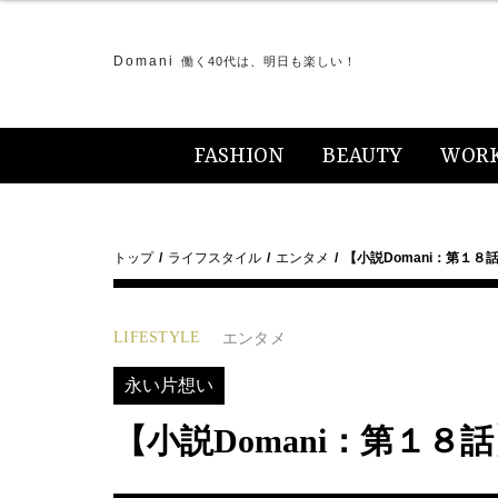
Domani
働く40代は、明日も楽しい！
FASHION
BEAUTY
WOR
トップ
ライフスタイル
エンタメ
【小説Domani：第１８
LIFESTYLE
エンタメ
永い片想い
【小説Domani：第１８