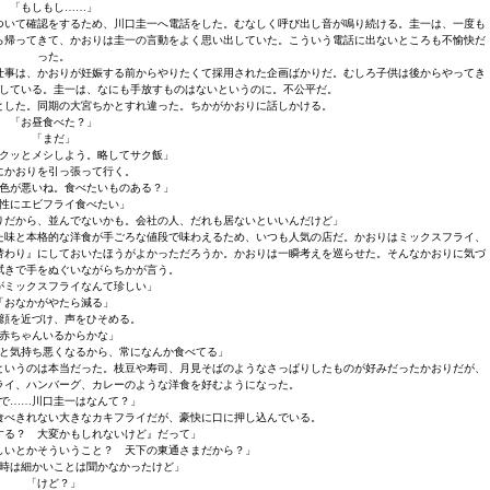
「もしもし……」
ついて確認をするため、川口圭一へ電話をした。むなしく呼び出し音が鳴り続ける。圭一は、一度も
ら帰ってきて、かおりは圭一の言動をよく思い出していた。こういう電話に出ないところも不愉快だ
った。
仕事は、かおりが妊娠する前からやりたくて採用された企画ばかりだ。むしろ子供は後からやってき
している。圭一は、なにも手放すものはないというのに。不公平だ。
とした。同期の大宮ちかとすれ違った。ちかがかおりに話しかける。
「お昼食べた？」
「まだ」
クッとメシしよう。略してサク飯」
にかおりを引っ張って行く。
色が悪いね。食べたいものある？」
性にエビフライ食べたい」
りだから、並んでないかも。会社の人、だれも居ないといいんだけど」
た味と本格的な洋食が手ごろな値段で味わえるため、いつも人気の店だ。かおりはミックスフライ、
替わり』にしておいたほうがよかっただろうか。かおりは一瞬考えを巡らせた。そんなかおりに気づ
拭きで手をぬぐいながらちかが言う。
がミックスフライなんて珍しい」
「おなかがやたら減る」
顔を近づけ、声をひそめる。
赤ちゃんいるからかな」
と気持ち悪くなるから、常になんか食べてる」
というのは本当だった。枝豆や寿司、月見そばのようなさっぱりしたものが好みだったかおりだが、
ライ、ハンバーグ、カレーのような洋食を好むようになった。
で……川口圭一はなんて？」
食べきれない大きなカキフライだが、豪快に口に押し込んでいる。
する？ 大変かもしれないけど』だって」
しいとかそういうこと？ 天下の東通さまだから？」
時は細かいことは聞かなかったけど」
「けど？」