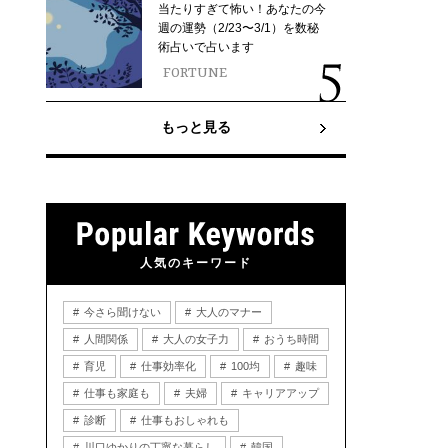
当たりすぎて怖い！あなたの今
週の運勢（2/23〜3/1）を数秘
術占いで占います
FORTUNE
もっと見る
人気のキーワード
今さら聞けない
大人のマナー
人間関係
大人の女子力
おうち時間
育児
仕事効率化
100均
趣味
仕事も家庭も
夫婦
キャリアアップ
診断
仕事もおしゃれも
川口ゆかりの丁寧な暮らし
韓国