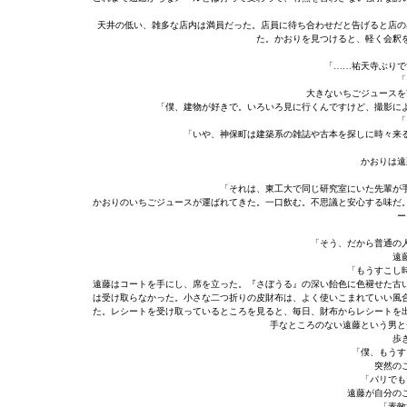
天井の低い、雑多な店内は満員だった。店員に待ち合わせだと告げると店の
た。かおりを見つけると、軽く会釈
「……祐天寺ぶりで
「
大きないちごジュースを
「僕、建物が好きで。いろいろ見に行くんですけど、撮影に
「
「いや、神保町は建築系の雑誌や古本を探しに時々来
かおりは遠
「それは、東工大で同じ研究室にいた先輩が
かおりのいちごジュースが運ばれてきた。一口飲む。不思議と安心する味だ
ー
「そう、だから普通の
遠
「もうすこし
遠藤はコートを手にし、席を立った。『さぼうる』の深い飴色に色褪せた古
は受け取らなかった。小さな二つ折りの皮財布は、よく使いこまれていい風
た。レシートを受け取っているところを見ると、毎日、財布からレシートを
手なところのない遠藤という男と
歩
「僕、もうす
突然の
「パリでも
遠藤が自分の
「素敵