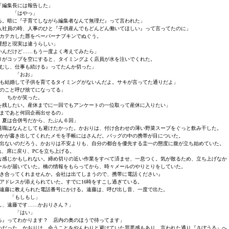
「編集長には報告した」
「はやっ」
る。暗に『子育てしながら編集者なんて無理だ』って言われた」
入社員の時、人事のひと『子供産んでもどんどん働いてほしい』って言ってたのに」
カテカした唇をペーパーナプキンでぬぐう。
理想と現実は違うらしい」
いんだけど……もう一度よく考えてみたら」
りがコップを空にすると、タイミングよく店員が水を注いでくれた。
むし、仕事も続ける』ってたんか切った」
「おお」
も結婚して子供を育てるタイミングがないんだよ。サキが言ってた通りだよ」
のこと呼び捨てになってる」
ちかが笑った。
を残したい。産休までに一回でもアンケートの一位取って産休に入りたい」
まであと何回企画出せるの」
、夏は合併号だから、たぶん６回」
退職はなんとしても避けたかった。かおりは、付け合わせの薄い野菜スープをぐっと飲み干した。
かが書き出してくれたメモを手帳にはさんだ。バッグの中の携帯が目についた。
出ないのだろう。かおりは不安よりも、自分の都合を優先する圭一の態度に腹が立ち始めていた。
れ、席に戻り、PCを立ち上げる。
な感じかもしれない。締め切りの近い作業をすべて済ませ、一息つく。気が散るため、立ち上げなか
ールが届いていた。橋の情報をもらってから、時々メールのやりとりをしていた。
付き合ってくれませんか。会社は出てしまうので、携帯に電話ください』
アドレスが添えられていた。すでに16時をすこし過ぎている。
遠藤に教えられた電話番号にかける。遠藤は、呼び出し音、一度で出た。
「もしもし」
し、遠藤です……かおりさん？」
「はい」
る』ってわかります？ 店内の奥のほうで待ってます」
いだった。かおりは、会うことをやんわりと避けていた罪悪感もあり、言われた通り『さぼうる』へ