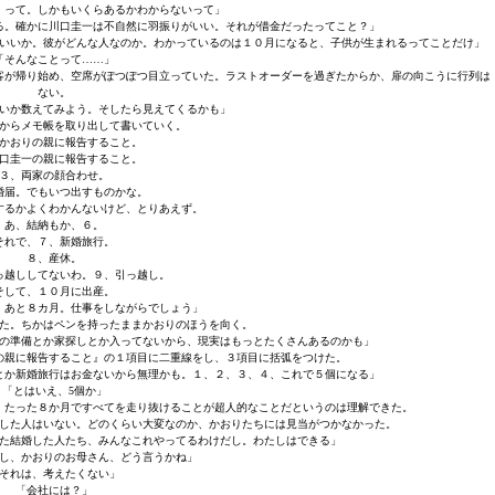
』って。しかもいくらあるかわからないって」
る。確かに川口圭一は不自然に羽振りがいい。それが借金だったってこと？」
いいか。彼がどんな人なのか。わかっているのは１０月になると、子供が生まれるってことだけ」
「そんなことって……」
客が帰り始め、空席がぽつぽつ目立っていた。ラストオーダーを過ぎたからか、扉の向こうに行列は
ない。
いか数えてみよう。そしたら見えてくるかも」
からメモ帳を取り出して書いていく。
かおりの親に報告すること。
口圭一の親に報告すること。
３、両家の顔合わせ。
婚届。でもいつ出すものかな。
するかよくわかんないけど、とりあえず。
あ、結納もか、６。
それで、７、新婚旅行。
８、産休。
っ越ししてないわ。９、引っ越し。
そして、１０月に出産。
、あと８カ月。仕事をしながらでしょう」
た。ちかはペンを持ったままかおりのほうを向く。
の準備とか家探しとか入ってないから、現実はもっとたくさんあるのかも」
の親に報告すること』の１項目に二重線をし、３項目に括弧をつけた。
とか新婚旅行はお金ないから無理かも。１、２、３、４、これで５個になる」
「とはいえ、5個か」
、たった８か月ですべてを走り抜けることが超人的なことだというのは理解できた。
した人はいない。どのくらい大変なのか、かおりたちには見当がつかなかった。
た結婚した人たち、みんなこれやってるわけだし。わたしはできる」
し、かおりのお母さん、どう言うかね」
それは、考えたくない」
「会社には？」