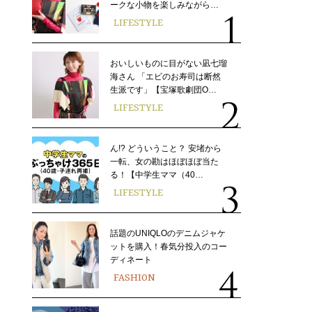
ークな小物を楽しみながら…
LIFESTYLE
おいしいものに目がない凪七瑠
海さん 「エビのお寿司は断然
生派です」【宝塚歌劇団O…
LIFESTYLE
ん!? どういうこと？ 安堵から
一転、女の勘はほぼほぼ当た
る！【中学生ママ（40…
LIFESTYLE
話題のUNIQLOのデニムジャケ
ットを購入！春気分投入のコー
ディネート
FASHION