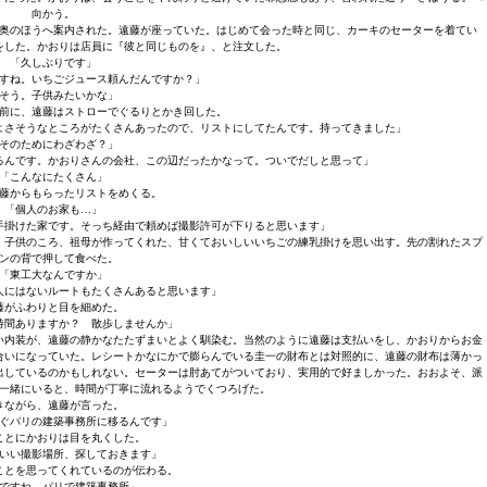
向かう。
奥のほうへ案内された。遠藤が座っていた。はじめて会った時と同じ、カーキのセーターを着てい
をした。かおりは店員に『彼と同じものを』、と注文した。
「久しぶりです」
すね。いちごジュース頼んだんですか？」
そう。子供みたいかな」
前に、遠藤はストローでぐるりとかき回した。
よさそうなところがたくさんあったので、リストにしてたんです。持ってきました」
そのためにわざわざ？」
るんです。かおりさんの会社、この辺だったかなって。ついでだしと思って」
「こんなにたくさん」
藤からもらったリストをめくる。
「個人のお家も…」
手掛けた家です。そっち経由で頼めば撮影許可が下りると思います」
。子供のころ、祖母が作ってくれた、甘くておいしいいちごの練乳掛けを思い出す。先の割れたスプ
ンの背で押して食べた。
「東工大なんですか」
人にはないルートもたくさんあると思います」
藤がふわりと目を細めた。
時間ありますか？ 散歩しませんか」
い内装が、遠藤の静かなたたずまいとよく馴染む。当然のように遠藤は支払いをし、かおりからお金
合いになっていた。レシートかなにかで膨らんでいる圭一の財布とは対照的に、遠藤の財布は薄かっ
出しているのかもしれない。セーターは肘あてがついており、実用的で好ましかった。おおよそ、派
一緒にいると、時間が丁寧に流れるようでくつろげた。
きながら、遠藤が言った。
ぐパリの建築事務所に移るんです」
ことにかおりは目を丸くした。
いい撮影場所、探しておきます」
ことを思ってくれているのが伝わる。
ですね。パリで建築事務所」