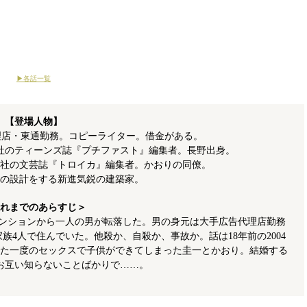
▶︎各話一覧
【登場人物】
代理店・東通勤務。コピーライター。借金がある。
明社のティーンズ誌『プチファスト』編集者。長野出身。
明社の文芸誌『トロイカ』編集者。かおりの同僚。
橋の設計をする新進気鋭の建築家。
れまでのあらすじ＞
級マンションから一人の男が転落した。男の身元は大手広告代理店勤務
族4人で住んでいた。他殺か、自殺か、事故か。話は18年前の2004
た一度のセックスで子供ができてしまった圭一とかおり。結婚する
お互い知らないことばかりで……。