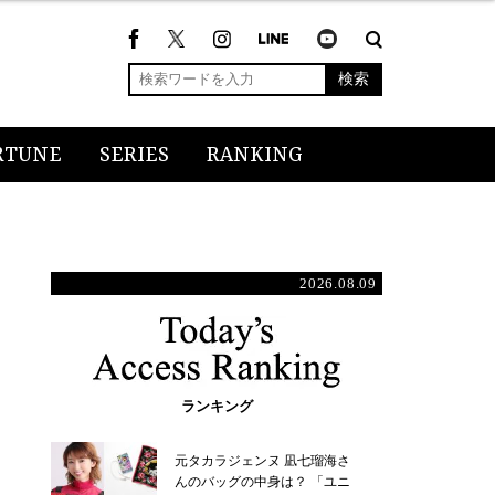
検索
RTUNE
SERIES
RANKING
2026.08.09
ランキング
元タカラジェンヌ 凪七瑠海さ
んのバッグの中身は？ 「ユニ