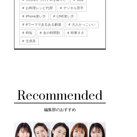
お料理レシピ代用
デジタル苦手
iPhone使い方
LINE使い方
#ワーママあるある劇場
大人かっこいい
時短
女の時間割
時事ネタ
文房具
Recommended
編集部のおすすめ