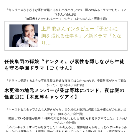
「毎シリーズさまざまな事件が起こるからハラハラしつつ、深みのあるドラマでした」（ア
コさん／会社員）
「毎回考えさせられるテーマでした」（あちゅさん／専業主婦）
上戸 彩さんインタビュー「子どもに
胸を張れる仕事を」／新ドラマ『とな
り…
任侠集団の孫娘〝ヤンクミ〟が素性を隠しながら生徒
を守る学園ドラマ【ごくせん】
「ドラマに登場するような不良生徒は身近な存在ではなかったので、非日常感があって面白
かった」（yuiさん／会社員）
木更津の地元メンバーが昼は野球にバンド、夜は謎の
怪盗団に【木更津キャッツアイ】
「キャストもスタッフさんも大好きだった。ロケ地の木更津に何度も足を運んだのも思い出
です」（RIOさん／会社員）
「出演している俳優が豪華！ 仲間の大切さをひしひしと感じられるドラマでした」（りっぴ
ーさん／会社員）
「メインキャストすべてが好きでした！ 今考えると、櫻井翔さんがちょっとヘタレキャラみ
たいなのは貴重かも。木更津に密かに憧れを抱いていたことも思い出です」（菱沼阿弥さん