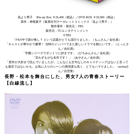
花より男子 Blu-ray Box ￥26,400（税込）／DVD BOX ￥20,900（税込）
原作：神尾葉子（集英社刊マーガレットコミックス「花より男子」）
製作著作・発売元：TBS
販売元：TCエンタテインメント
©TBS
「F4の中で誰が推し？ という話題がとても流行りました」（もふさん／会社員）
「キャストが華やかで豪華！ 当時のメンバーでまた新しいドラマを観たいです」（とっとさ
ん／会社員）
「学園シリーズでダントツに好きです」（ひろみんさん／会社員）
「言わずもがな名作です！ 」（あやさん／会社員）
「原作が大好きで読んでいましたが、こんなにも文句なしのキャスティングはないと言って
も過言ではないかも。お気に入りのシーンの再現度も高く、とてもハマりました」（acoteaさ
ん／自営業）
長野・松本を舞台にした、男女7人の青春ストーリー
【白線流し】