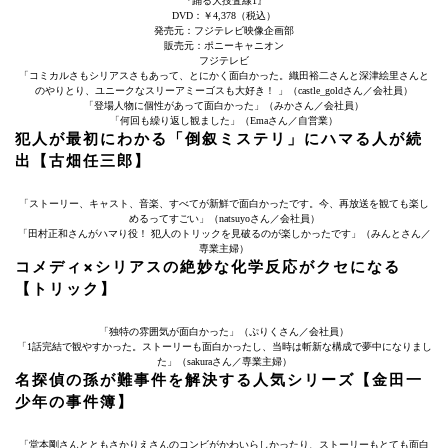
『踊る大捜査線1』
DVD：￥4,378（税込）
発売元：フジテレビ映像企画部
販売元：ポニーキャニオン
フジテレビ
「コミカルさもシリアスさもあって、とにかく面白かった。織田裕二さんと深津絵里さんと
のやりとり、ユニークなスリーアミーゴスも大好き！ 」（castle_goldさん／会社員）
「登場人物に個性があって面白かった」（みかさん／会社員）
「何回も繰り返し観ました」（Emaさん／自営業）
犯人が最初にわかる「倒叙ミステリ」にハマる人が続
出【古畑任三郎】
「ストーリー、キャスト、音楽、すべてが新鮮で面白かったです。今、再放送を観ても楽し
めるってすごい」（natsuyoさん／会社員）
「田村正和さんがハマり役！ 犯人のトリックを見破るのが楽しかったです」（みんとさん／
専業主婦）
コメディ×シリアスの絶妙な化学反応がクセになる
【トリック】
「独特の雰囲気が面白かった」（ぷりくさん／会社員）
「1話完結で観やすかった。ストーリーも面白かったし、当時は斬新な構成で夢中になりまし
た」（sakuraさん／専業主婦）
名探偵の孫が難事件を解決する人気シリーズ【金田一
少年の事件簿】
「堂本剛さんとともさかりえさんのコンビがかわいらしかったり、ストーリーもとても面白