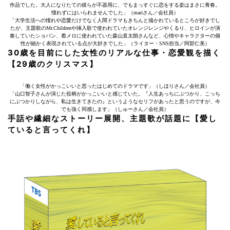
作品でした。大人になりたての彼らが不器用に、でもまっすぐに恋をする姿はまさに青春。
憧れずにはいられませんでした」（mariさん／会社員）
「大学生活への憧れや恋愛だけでなく人間ドラマもきちんと描かれているところが好きでし
たが、主題歌のMr.Childrenや挿入歌で使われていたオレンジレンジやくるり、ヒロインが演
奏していたショパン、着メロに使われていた森山直太朗さんなど、心情やキャラクターの個
性が細かく表現されている点が大好きでした」（ライター・SNS担当／阿部仁美）
30歳を目前にした女性のリアルな仕事・恋愛観を描く
【29歳のクリスマス】
「働く女性がかっこいいと思ったはじめてのドラマです」（しほりさん／会社員）
「山口智子さんが演じた役柄がかっこいいと感じていた。『人生あっちにぶつかり、こっち
にぶつかりしながら、私は生きてきたの』というようなセリフがあったと思うのですが、今
でも強く同感します」（しゅーさん／会社員）
手話や繊細なストーリー展開、主題歌が話題に【愛し
ていると言ってくれ】