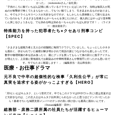
かった」（mokomokoさん／会社員）
「子供のころに観ていちばん記憶に残っているドラマといえばこれです。当時は毎回人が死
ぬのが衝撃的で怖くてたまらなかった…でもつい観てしまう、引き込まれるものがありまし
た。今でもクライムサスペンスが大好きなのですが、もしかしたら原体験として刷り込まれ
ているのかも？ さまざまな役者さんが一ちゃんを演じたけれど、個人的にはやっぱり堂本剛
くん演じるひょうきんな、でも決める時は決める一ちゃんがいちばん好きです！ 」（ライタ
ー・德永留依子）
特殊能力を持った犯罪者たち×クセあり刑事コンビ
【SPEC】
「さまざまな超能力者と主人公の頭脳戦に毎回ワクワクしていました。ちょっとした小ネタ
も面白く、伏せられていた秘密が解き明かされて前話の謎とつながるのも楽しかったです。
数学や物理関連の本を読み漁ったり、親にグッズを買ってもらって身の回りに餃子アイテム
が増えたり。上京後に聖地巡礼でお馴染みの中華料理屋さんや警視庁に行ったのも思い出で
す。今でもたまに観返します！ 」（編集担当・北山和佳奈）
医療・お仕事ドラマ
元不良で中卒の超個性的な検事「久利生公平」が常に
真実を追求する姿がかっこよすぎる【HERO】
「月9といえばキムタク、という世代です。中でもこのドラマはDVDで1ヶ月に1度は見返すほ
ど大好きなのは、この主人公はキムタク以外演じられなかったと思うほどドンズバだったか
ら！曲者ぞろいな城西支部メンバーのテンポの良い掛け合いも最高に面白いんです」
（Domani編集部・田中）
総務部・庶務二課所属の社員たちが活躍するヒューマ