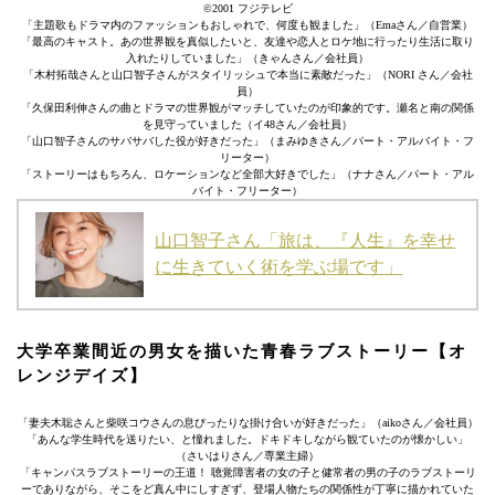
©2001 フジテレビ
「主題歌もドラマ内のファッションもおしゃれで、何度も観ました」（Emaさん／自営業）
「最高のキャスト。あの世界観を真似したいと、友達や恋人とロケ地に行ったり生活に取り
入れたりしていました」（きゃんさん／会社員）
「木村拓哉さんと山口智子さんがスタイリッシュで本当に素敵だった」（NORI さん／会社
員）
「久保田利伸さんの曲とドラマの世界観がマッチしていたのが印象的です。瀬名と南の関係
を見守っていました（イ48さん／会社員）
「山口智子さんのサバサバした役が好きだった」（まみゆきさん／パート・アルバイト・フ
リーター）
「ストーリーはもちろん、ロケーションなど全部大好きでした」（ナナさん／パート・アル
バイト・フリーター）
山口智子さん「旅は、『人生』を幸せ
に生きていく術を学ぶ場です」
大学卒業間近の男女を描いた青春ラブストーリー【オ
レンジデイズ】
「妻夫木聡さんと柴咲コウさんの息ぴったりな掛け合いが好きだった」（aikoさん／会社員）
「あんな学生時代を送りたい、と憧れました。ドキドキしながら観ていたのが懐かしい」
（さいはりさん／専業主婦）
「キャンパスラブストーリーの王道！ 聴覚障害者の女の子と健常者の男の子のラブストーリ
ーでありながら、そこをど真ん中にしすぎず、登場人物たちの関係性が丁寧に描かれていた