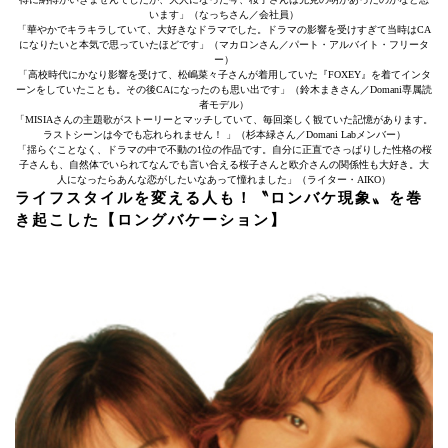
います」（なっちさん／会社員）
「華やかでキラキラしていて、大好きなドラマでした。ドラマの影響を受けすぎて当時はCA
になりたいと本気で思っていたほどです」（マカロンさん／パート・アルバイト・フリータ
ー）
「高校時代にかなり影響を受けて、松嶋菜々子さんが着用していた『FOXEY』を着てインタ
ーンをしていたことも。その後CAになったのも思い出です」（鈴木まきさん／Domani専属読
者モデル）
「MISIAさんの主題歌がストーリーとマッチしていて、毎回楽しく観ていた記憶があります。
ラストシーンは今でも忘れられません！ 」（杉本緑さん／Domani Labメンバー）
「揺らぐことなく、ドラマの中で不動の1位の作品です。自分に正直でさっぱりした性格の桜
子さんも、自然体でいられてなんでも言い合える桜子さんと欧介さんの関係性も大好き。大
人になったらあんな恋がしたいなあって憧れました」（ライター・AIKO）
ライフスタイルを変える人も！〝ロンバケ現象〟を巻
き起こした【ロングバケーション】