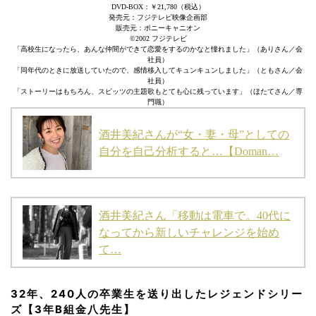
DVD-BOX：￥21,780（税込）
発売元：フジテレビ映像企画部
販売元：ポニーキャニオン
©2002 フジテレビ
「高校生になったら、あんな仲間ができて恋愛をするのかなと憧れました」（ありさん／会
社員）
「同年代のときに放送していたので、感情移入してキュンキュンしました」（ともさん／会
社員）
「ストーリーはもちろん、スピッツの主題歌もとても心に残っています」（ほたてさん／専
門職）
酒井美紀さんが“女・妻・母”としての
自分を自己分析すると…【Doman…
酒井美紀さん「移動は電車で。40代に
なってから新しいチャレンジを始め
て…
32年、240人の卒業生を送り出したレジェンドシリー
ズ【3年B組金八先生】