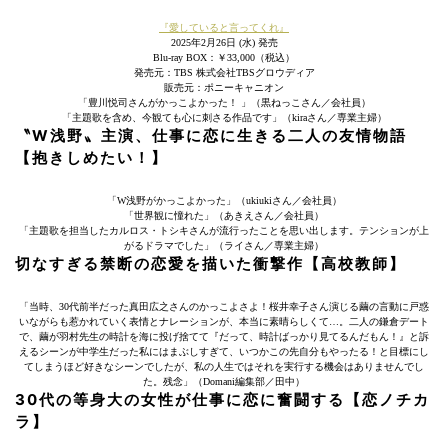
『愛していると言ってくれ』
2025年2月26日 (水) 発売
Blu-ray BOX：￥33,000（税込）
発売元：TBS 株式会社TBSグロウディア
販売元：ポニーキャニオン
「豊川悦司さんがかっこよかった！ 」（黒ねっこさん／会社員）
「主題歌を含め、今観ても心に刺さる作品です」（kiraさん／専業主婦）
〝W浅野〟主演、仕事に恋に生きる二人の友情物語
【抱きしめたい！】
「W浅野がかっこよかった」（ukiukiさん／会社員）
「世界観に憧れた」（あきえさん／会社員）
「主題歌を担当したカルロス・トシキさんが流行ったことを思い出します。テンションが上
がるドラマでした」（ライさん／専業主婦）
切なすぎる禁断の恋愛を描いた衝撃作【高校教師】
「当時、30代前半だった真田広之さんのかっこよさよ！桜井幸子さん演じる繭の言動に戸惑
いながらも惹かれていく表情とナレーションが、本当に素晴らしくて…。二人の鎌倉デート
で、繭が羽村先生の時計を海に投げ捨てて『だって、時計ばっかり見てるんだもん！』と訴
えるシーンが中学生だった私にはまぶしすぎて、いつかこの先自分もやったる！と目標にし
てしまうほど好きなシーンでしたが、私の人生ではそれを実行する機会はありませんでし
た。残念」（Domani編集部／田中）
30代の等身大の女性が仕事に恋に奮闘する【恋ノチカ
ラ】