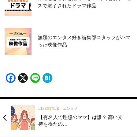
スで魅了されたドラマ作品
無類のエンタメ好き編集部スタッフがハマ
った映像作品
Facebook
X
Line
Hatena
LIFESTYLE
エンタメ
【有名人で理想のママ】は誰？ 高い支
持を得たの…