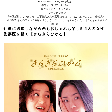
Blu-ray BOX：￥25,080（税込）
発売元：フジテレビジョン
販売元：ポニーキャニオン
フジテレビジョン
「毎回感動していました。山下智久さんが素敵だった！ 」（ぷににゃんさん／会社員）
「山下智久さんのファンで観始めましたが、ストーリーも面白かった」（てんちゃんさん／
会社員）
仕事に邁進しながら恋もおしゃれも楽しむ4人の女性
監察医を描く【きらきらひかる】