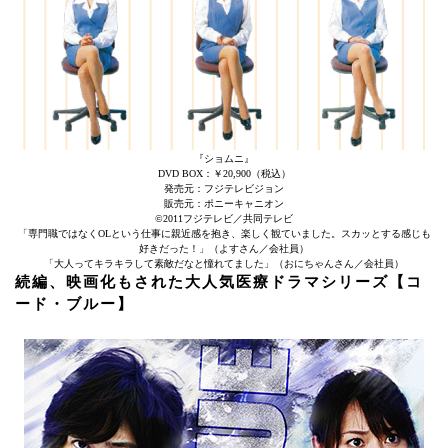
『ショムニ』
DVD BOX：￥20,900（税込）
発売元：フジテレビジョン
販売元：ポニーキャニオン
©2011フジテレビ／共同テレビ
「専門職ではなくOLという仕事に親近感を抱き、楽しく観ていました。スカッとする感じも
好きだった！」（よすさん／会社員）
「大人ってキラキラして素敵だなと憧れてました」（おにちゃんさん／会社員）
続編、映画化もされた大人気医療ドラマシリーズ【コ
ード・ブルー】