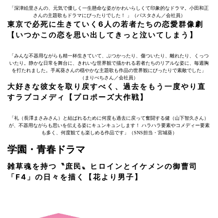
「深津絵里さんの、元気で優しく一生懸命な姿がかわいらしくて印象的なドラマ。小田和正
さんの主題歌もドラマにぴったりでした！ 」（パスタさん／会社員）
東京で必死に生きていく6人の若者たちの恋愛群像劇
【いつかこの恋を思い出してきっと泣いてしまう】
「みんな不器用ながらも精一杯生きていて、ぶつかったり、傷ついたり、離れたり、くっつ
いたり。静かな日常を舞台に、きれいな世界観で描かれる若者たちのリアルな姿に、毎週胸
を打たれました。手嶌葵さんの穏やかな主題歌も作品の世界観にぴったりで素敵でした」
（まりぺちさん／会社員）
大好きな彼女を取り戻すべく、過去をもう一度やり直
すラブコメディ【プロポーズ大作戦】
「礼（長澤まさみさん）と結ばれるために何度も過去に戻って奮闘する健（山下智久さん）
が、不器用ながらも思いを伝える姿にキュンキュンします！ ハラハラ要素やコメディー要素
も多く、何度観ても楽しめる作品です」（SNS担当・宮城葵）
学園・青春ドラマ
雑草魂を持つ〝庶民〟ヒロインとイケメンの御曹司
「F4」の日々を描く【花より男子】