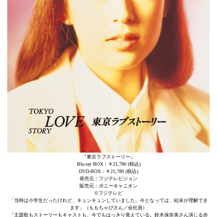
『東京ラブストーリー』
Blu-ray BOX：￥21,780 (税込)
DVD-BOX：￥21,780 (税込)
発売元：フジテレビジョン
販売元：ポニーキャニオン
©フジテレビ
「当時は小学生だったけれど、キュンキュンしていました。今となっては、結末が理解でき
ます」（ももちゃびさん／会社員）
「主題歌もストーリーもキャストも、今でもはっきり覚えている。鈴木保奈美さん演じる赤