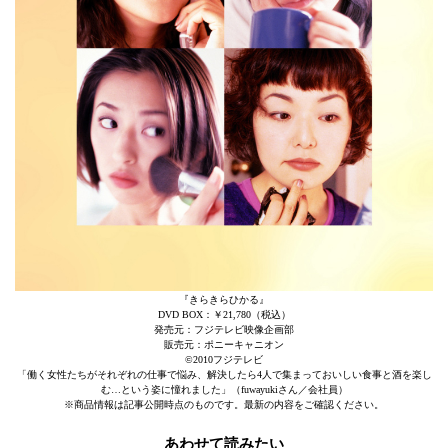
『きらきらひかる』
DVD BOX：￥21,780（税込）
発売元：フジテレビ映像企画部
販売元：ポニーキャニオン
©2010フジテレビ
「働く女性たちがそれぞれの仕事で悩み、解決したら4人で集まっておいしい食事と酒を楽し
む…という姿に憧れました」（fuwayukiさん／会社員）
※商品情報は記事公開時点のものです。最新の内容をご確認ください。
あわせて読みたい