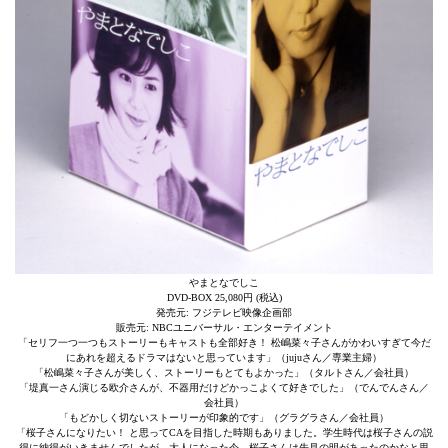
やまとなでしこ
DVD-BOX 25,080円 (税込)
発売元: フジテレビ映像企画部
販売元: NBCユニバーサル・エンターテイメント
「セリフ一つ一つもストーリーもキャストも全部好き！ 松嶋菜々子さんがかわいすぎて今だ
にあれを超えるドラマはないと思っています」（jujuさん／専業主婦）
「松嶋菜々子さんが美しく、ストーリーもとてもよかった」（タルトさん／会社員）
「堤真一さん演じる欧介さんが、不器用だけどかっこよくて好きでした」（でんでんさん／
会社員）
「もどかしく切ないストーリーが印象的です」（グラグラさん／会社員）
「桜子さんになりたい！ と思ってCAを目指した時期もありました。学生時代は桜子さんの説
得に納得がいきませんでしたが、大人になった今、桜子さんは先見の明があったのかなと思