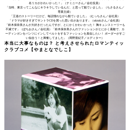
名リカがかわいかった！」（ナミニーさん／会社役員）
「当時、東京ってこんなにキラキラしているんだ、と思って観ていました」（ちさるさん／
専業主婦）
「王道のストーリーだけど、毎話憧れながら観ていました」（むっちさん／会社員）
「ドラマが好きすぎてサントラCDを買った思い出があります」（ukiukiさん／会社員）
「鈴木保奈美さんが大好きだったんですが、とにかくかわいかった！ 胸キュンストーリーも
不滅です」（ぽちおさん／会社員）「鈴木保奈美さんのファッションがとにかく素敵で、カ
ーディンガンをパンツにインしてベルトをするファッションを真似したい！ ボーダーがすご
い似合う！と興奮してました」（岡野亜紀子／エディター）
本当に大事なものは？ と考えさせられたロマンティッ
クラブコメ【やまとなでしこ】