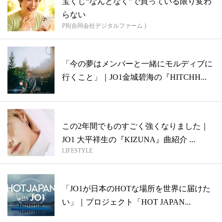
宝くじ“なんとなく”で買っている限り変わ
らない
PR(合同会社デジタルファーム )
「今の夢はメンバーと一緒にモルディブに
行くこと」｜JO1金城碧海の『HITCHH...
この2年間でものすごく強くなりました｜
JO1 大平祥生の『KIZUNA』曲紹介 ...
LIFESTYLE
「JO1が日本のHOTな場所を世界に届けた
い」｜プロジェクト「HOT JAPAN...