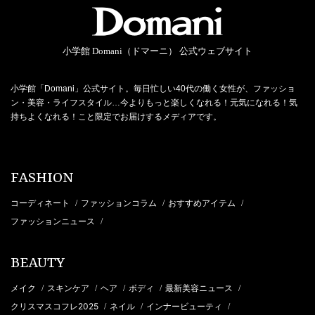
小学館 Domani（ドマーニ） 公式ウェブサイト
小学館「Domani」公式サイト。毎日忙しい40代の働く女性が、ファッショ
ン・美容・ライフスタイル…今よりもっと楽しくなれる！元気になれる！気
持ちよくなれる！こと限定でお届けするメディアです。
FASHION
コーディネート
ファッションコラム
おすすめアイテム
/
/
/
ファッションニュース
/
BEAUTY
メイク
スキンケア
ヘア
ボディ
最新美容ニュース
/
/
/
/
/
クリスマスコフレ2025
ネイル
インナービューティ
/
/
/