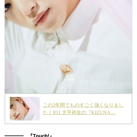
この2年間でものすごく強くなりまし
た｜JO1 大平祥生の『KIZUNA…
『Touch!』