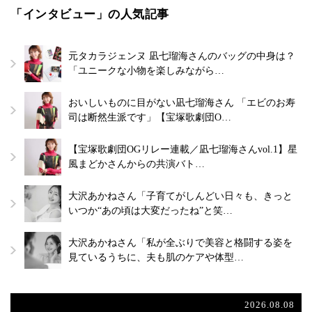
「インタビュー」の人気記事
元タカラジェンヌ 凪七瑠海さんのバッグの中身は？
「ユニークな小物を楽しみながら…
おいしいものに目がない凪七瑠海さん 「エビのお寿
司は断然生派です」【宝塚歌劇団O…
【宝塚歌劇団OGリレー連載／凪七瑠海さんvol.1】星
風まどかさんからの共演バト…
大沢あかねさん「子育てがしんどい日々も、きっと
いつか“あの頃は大変だったね”と笑…
大沢あかねさん「私が全ぶりで美容と格闘する姿を
見ているうちに、夫も肌のケアや体型…
2026.08.08