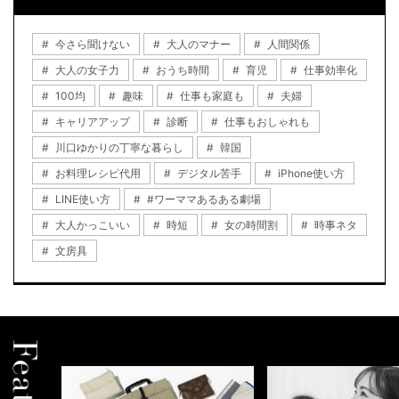
今さら聞けない
大人のマナー
人間関係
大人の女子力
おうち時間
育児
仕事効率化
100均
趣味
仕事も家庭も
夫婦
キャリアアップ
診断
仕事もおしゃれも
川口ゆかりの丁寧な暮らし
韓国
お料理レシピ代用
デジタル苦手
iPhone使い方
LINE使い方
#ワーママあるある劇場
大人かっこいい
時短
女の時間割
時事ネタ
文房具