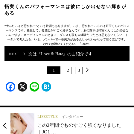
拓実くんのパフォーマンスは彼にしか出せない輝きが
ある
“憎みたいほど惹かれて”という歌詞もありますが、いま、惹かれているのは拓実くんのパフォ
ーマンスです。覚醒している感じがすごく好きなんです。あの輝きは拓実くんにしか出せな
いんですよ。オーディションのときに、ダンスも歌も未経験だったとは思えないくらい。ト
ータルで考えたら、いま、メンバーで一番実力があるんじゃないかなって思うほどです。
それでは聴いてください、『Touch!』
次は『Love & Hate』の曲紹介です
1
2
3
Facebook
X
Line
Hatena
LIFESTYLE
インタビュー
この2年間でものすごく強くなりました
｜JO1 …