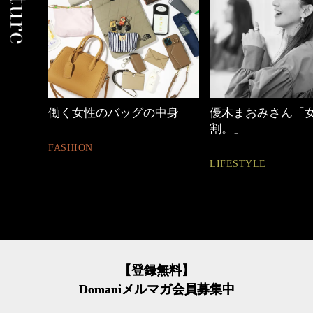
中身
優木まおみさん「女の時間
40代の小顔メイク
割。」
BEAUTY
LIFESTYLE
【登録無料】
Domaniメルマガ会員募集中