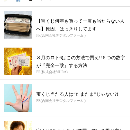
【宝くじ何年も買って一度も当たらない人
へ】原因、はっきりしてます
PR(合同会社デジタルファーム )
８月のロト6はこの方法で買え!!６つの数字
が『完全一致』する方法
PR(株式会社MURA)
宝くじ当たる人は“たまたま”じゃない?!
PR(合同会社デジタルファーム )