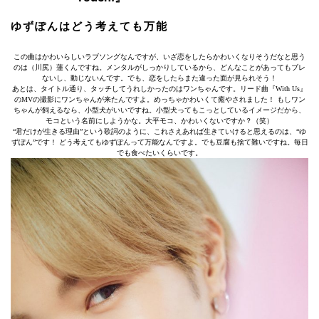
ゆずぽんはどう考えても万能
この曲はかわいらしいラブソングなんですが、いざ恋をしたらかわいくなりそうだなと思う
のは（川尻）蓮くんですね。メンタルがしっかりしているから、どんなことがあってもブレ
ないし、動じないんです。でも、恋をしたらまた違った面が見られそう！
あとは、タイトル通り、タッチしてうれしかったのはワンちゃんです。リード曲『With Us』
のMVの撮影にワンちゃんが来たんですよ。めっちゃかわいくて癒やされました！ もしワン
ちゃんが飼えるなら、小型犬がいいですね。小型犬ってもこっとしているイメージだから、
モコという名前にしようかな。大平モコ、かわいくないですか？（笑）
“君だけが生きる理由”という歌詞のように、これさえあれば生きていけると思えるのは、“ゆ
ずぽん”です！ どう考えてもゆずぽんって万能なんですよ。でも豆腐も捨て難いですね。毎日
でも食べたいくらいです。