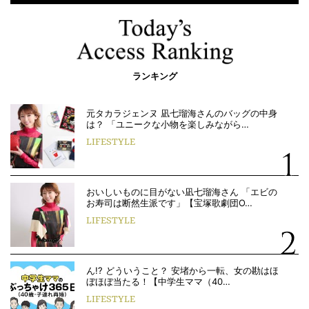
ランキング
元タカラジェンヌ 凪七瑠海さんのバッグの中身
は？ 「ユニークな小物を楽しみながら…
LIFESTYLE
おいしいものに目がない凪七瑠海さん 「エビの
お寿司は断然生派です」【宝塚歌劇団O…
LIFESTYLE
ん!? どういうこと？ 安堵から一転、女の勘はほ
ぼほぼ当たる！【中学生ママ（40…
LIFESTYLE