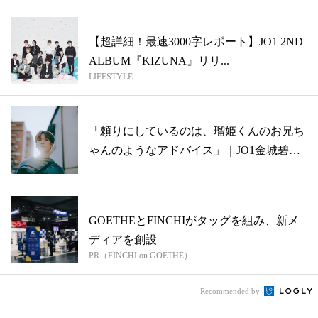
【超詳細！最速3000字レポート】JO1 2ND
ALBUM『KIZUNA』リリ...
LIFESTYLE
「頼りにしているのは、瑠姫くんのお兄ち
ゃんのようなアドバイス」｜JO1金城碧海
の...
GOETHEとFINCHIがタッグを組み、新メ
ディアを創設
PR（FINCHI on GOETHE）
Recommended by