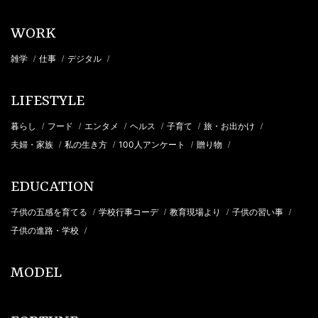
WORK
雑学
仕事
デジタル
/
/
/
LIFESTYLE
暮らし
フード
エンタメ
ヘルス
子育て
旅・お出かけ
/
/
/
/
/
/
夫婦・家族
私の生き方
100人アンケート
贈り物
/
/
/
/
EDUCATION
子供の五感を育てる
学校行事コーデ
教育現場より
子供の習い事
/
/
/
/
子供の進路・学校
/
MODEL