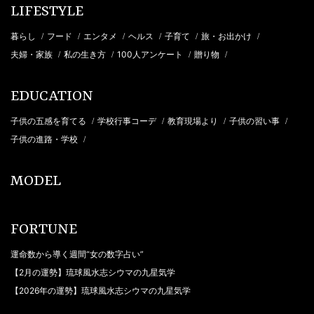
LIFESTYLE
暮らし
フード
エンタメ
ヘルス
子育て
旅・お出かけ
/
/
/
/
/
/
夫婦・家族
私の生き方
100人アンケート
贈り物
/
/
/
/
EDUCATION
子供の五感を育てる
学校行事コーデ
教育現場より
子供の習い事
/
/
/
/
子供の進路・学校
/
MODEL
FORTUNE
運命数から導く週間“女の数字占い”
【2月の運勢】琉球風水志シウマの九星気学
【2026年の運勢】琉球風水志シウマの九星気学