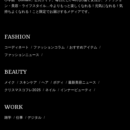
小学館「Domani」公式サイト。毎日忙しい40代の働く女性が、ファッショ
ン・美容・ライフスタイル…今よりもっと楽しくなれる！元気になれる！気
持ちよくなれる！こと限定でお届けするメディアです。
FASHION
コーディネート
ファッションコラム
おすすめアイテム
/
/
/
ファッションニュース
/
BEAUTY
メイク
スキンケア
ヘア
ボディ
最新美容ニュース
/
/
/
/
/
クリスマスコフレ2025
ネイル
インナービューティ
/
/
/
WORK
雑学
仕事
デジタル
/
/
/