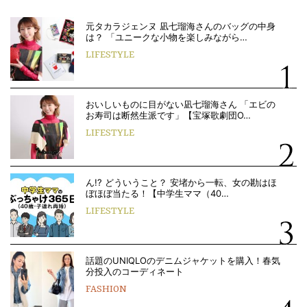
元タカラジェンヌ 凪七瑠海さんのバッグの中身
は？ 「ユニークな小物を楽しみながら…
LIFESTYLE
おいしいものに目がない凪七瑠海さん 「エビの
お寿司は断然生派です」【宝塚歌劇団O…
LIFESTYLE
ん!? どういうこと？ 安堵から一転、女の勘はほ
ぼほぼ当たる！【中学生ママ（40…
LIFESTYLE
話題のUNIQLOのデニムジャケットを購入！春気
分投入のコーディネート
FASHION