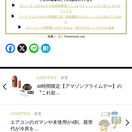
【口コミ】人気のおすすめ掃除機8選！しっかりチェックしたい選ぶときのポ
イントも
ワーママにおすすめの掃除機12選｜掃除機選びのポイントと大人気モデルを紹
介
【コードレス掃除機】のおすすめは？ 吸引力がすごいモデルを厳選
画像／（C）Shutterstock.com
Facebook
X
Line
Hatena
LIFESTYLE
家電
48時間限定【アマゾンプライムデー】の
〝これ欲…
LIFESTYLE
家電
エアコンのガマンや未使用が4割。親世
代が冷房を…