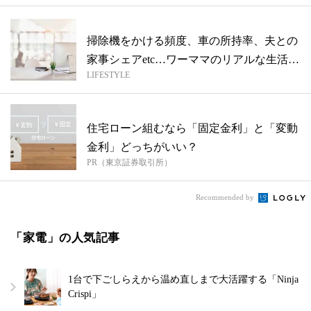
掃除機をかける頻度、車の所持率、夫との
家事シェアetc…ワーママのリアルな生活
LIFESTYLE
事...
住宅ローン組むなら「固定金利」と「変動
金利」どっちがいい？
PR（東京証券取引所）
Recommended by
「家電」の人気記事
1台で下ごしらえから温め直しまで大活躍する「Ninja
Crispi」