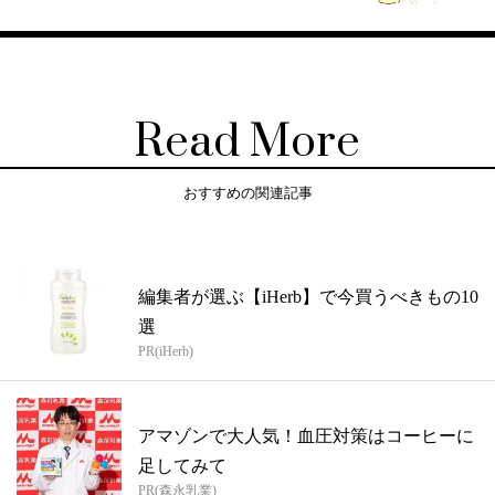
Read More
おすすめの関連記事
編集者が選ぶ【iHerb】で今買うべきもの10
選
PR(iHerb)
アマゾンで大人気！血圧対策はコーヒーに
足してみて
PR(森永乳業)