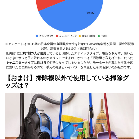
※アンケートは30~45歳の日本全国の有職既婚女性を対象にDomani編集部が質問。調査設問数
10問、調査回収人数110名（未回答含む）
圧倒的1位は
約7割の人が使用
していると回答したスティックタイプ。場所を取らず、使いた
いときにサッと手に取れるのがメリットですよね。かつては「掃除機と言えばこれ」だった
キャニスタータイプ
は
約13％
で劣勢になってしまいましたが、モーターを内蔵した本体を床
に置いたまま動かせるので、手元の軽さとハイパワーを両立したものも多いのが魅力です。
【おまけ】掃除機以外で使用している掃除グ
ッズは？