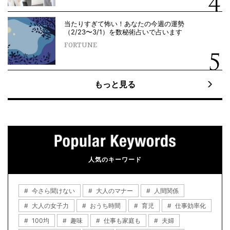
当たりすぎて怖い！あなたの今週の運勢
（2/23〜3/1）を数秘術占いで占います
FORTUNE
もっと見る
人気のキーワード
今さら聞けない
大人のマナー
人間関係
大人の女子力
おうち時間
育児
仕事効率化
100均
趣味
仕事も家庭も
夫婦