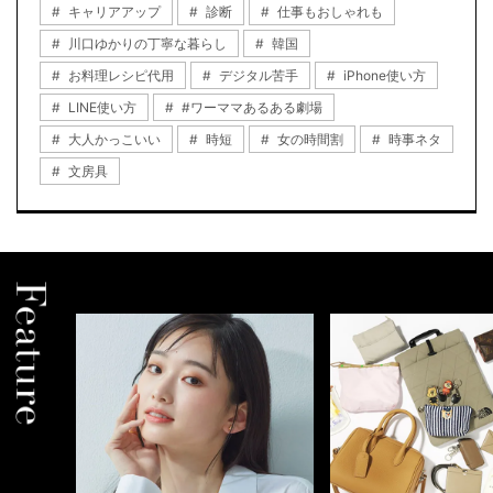
キャリアアップ
診断
仕事もおしゃれも
川口ゆかりの丁寧な暮らし
韓国
お料理レシピ代用
デジタル苦手
iPhone使い方
LINE使い方
#ワーママあるある劇場
大人かっこいい
時短
女の時間割
時事ネタ
文房具