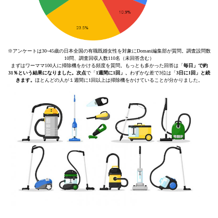
※アンケートは30~45歳の日本全国の有職既婚女性を対象にDomani編集部が質問。調査設問数
10問、調査回収人数110名（未回答含む）
まずはワーママ100人に掃除機をかける頻度を質問。もっとも多かった回答は「
毎日」で約
31％という結果になりました。次点
で「
1週間に1回」、
わずかな差で3位は「
3日に1回」と続
きます。
ほとんどの人が１週間に1回以上は掃除機をかけていることが分かりました。