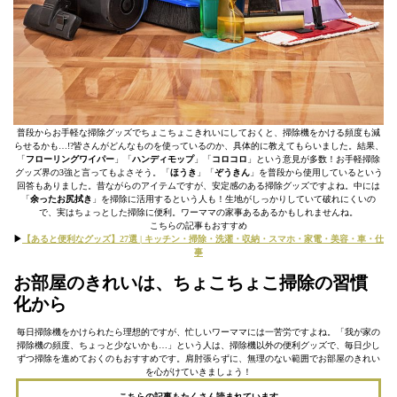
普段からお手軽な掃除グッズでちょこちょこきれいにしておくと、掃除機をかける頻度も減
らせるかも…!?皆さんがどんなものを使っているのか、具体的に教えてもらいました。結果、
「
フローリングワイパー
」「
ハンディモップ
」「
コロコロ
」という意見が多数！お手軽掃除
グッズ界の3強と言ってもよさそう。「
ほうき
」「
ぞうきん
」を普段から使用しているという
回答もありました。昔ながらのアイテムですが、安定感のある掃除グッズですよね。中には
「
余ったお尻拭き
」を掃除に活用するという人も！生地がしっかりしていて破れにくいの
で、実はちょっとした掃除に便利。ワーママの家事あるあるかもしれませんね。
こちらの記事もおすすめ
▶︎
【あると便利なグッズ】27選 | キッチン・掃除・洗濯・収納・スマホ・家電・美容・車・仕
事
お部屋のきれいは、ちょこちょこ掃除の習慣
化から
毎日掃除機をかけられたら理想的ですが、忙しいワーママには一苦労ですよね。「我が家の
掃除機の頻度、ちょっと少ないかも…」という人は、掃除機以外の便利グッズで、毎日少し
ずつ掃除を進めておくのもおすすめです。肩肘張らずに、無理のない範囲でお部屋のきれい
を心がけていきましょう！
こちらの記事もたくさん読まれています