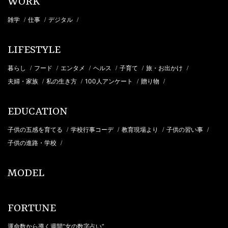
WORK
雑学
仕事
デジタル
/
/
/
LIFESTYLE
暮らし
フード
エンタメ
ヘルス
子育て
旅・お出かけ
/
/
/
/
/
/
夫婦・家族
私の生き方
100人アンケート
贈り物
/
/
/
/
EDUCATION
子供の五感を育てる
学校行事コーデ
教育現場より
子供の習い事
/
/
/
/
子供の進路・学校
/
MODEL
FORTUNE
運命数から導く週間“女の数字占い”