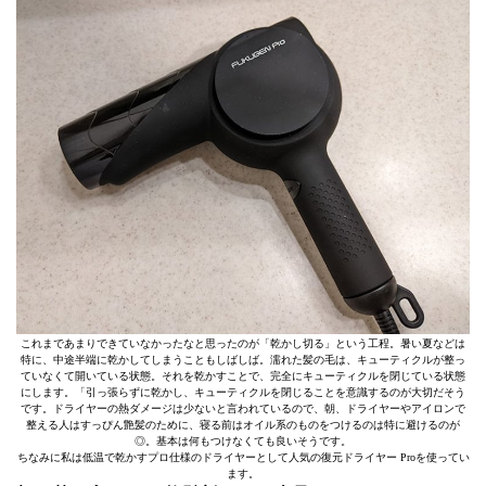
これまであまりできていなかったなと思ったのが「乾かし切る」という工程。暑い夏などは
特に、中途半端に乾かしてしまうこともしばしば。濡れた髪の毛は、キューティクルが整っ
ていなくて開いている状態。それを乾かすことで、完全にキューティクルを閉じている状態
にします。「引っ張らずに乾かし、キューティクルを閉じることを意識するのが大切だそう
です。ドライヤーの熱ダメージは少ないと言われているので、朝、ドライヤーやアイロンで
整える人はすっぴん艶髪のために、寝る前はオイル系のものをつけるのは特に避けるのが
◎。基本は何もつけなくても良いそうです。
ちなみに私は低温で乾かすプロ仕様のドライヤーとして人気の復元ドライヤー Proを使ってい
ます。