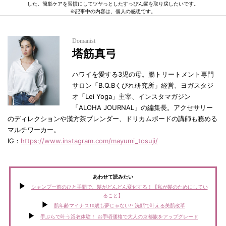
した。簡単ケアを習慣にしてツヤっとしたすっぴん髪を取り戻したいです。
※記事中の内容は、個人の感想です。
Domanist
塔筋真弓
ハワイを愛する3児の母。腸トリートメント専門
サロン「B.Q.Bくびれ研究所」経営、ヨガスタジ
オ「Lei Yoga」主宰、インスタマガジン
「ALOHA JOURNAL」の編集長。アクセサリー
のディレクションや漢方茶ブレンダー、ドリカムボードの講師も務める
マルチワーカー。
IG：
https://www.instagram.com/mayumi_tosuji/
あわせて読みたい
シャンプー前のひと手間で、髪がどんどん変化する！【私が髪のためにしてい
ること】
肌年齢マイナス10歳も夢じゃない!? 洗顔で叶える美肌改革
手ぶらで叶う浴衣体験！ お手頃価格で大人の京都旅をアップグレード