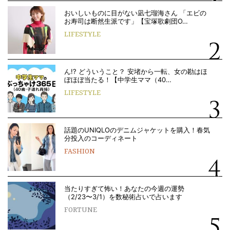
おいしいものに目がない凪七瑠海さん 「エビの
お寿司は断然生派です」【宝塚歌劇団O…
LIFESTYLE
ん!? どういうこと？ 安堵から一転、女の勘はほ
ぼほぼ当たる！【中学生ママ（40…
LIFESTYLE
話題のUNIQLOのデニムジャケットを購入！春気
分投入のコーディネート
FASHION
当たりすぎて怖い！あなたの今週の運勢
（2/23〜3/1）を数秘術占いで占います
FORTUNE