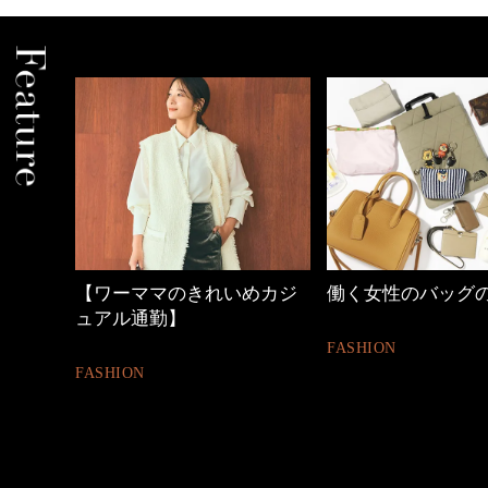
めカジ
働く女性のバッグの中身
40代の小顔メイク
FASHION
BEAUTY