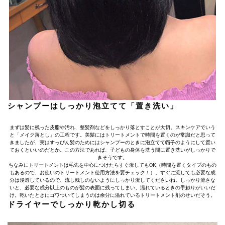
シャンプーはしっかり泡立てて「置き洗い」
まずは髪に残った皮脂や汚れ、整髪剤などをしっかり落とすことが大切。スキンケアでいう
と「メイク落とし」の工程です。美髪にはトリートメントで時間を置くのが常識だと思って
きましたが、実はすっぴん髪のためにはシャンプーのときに泡立てて帽子のようにして置い
ておくといいのだとか。この方法であれば、子どもの身体を洗う間に置き洗いがしっかりで
きそうです。
ちなみにトリートメントは毛先を中心につけたらすぐ流してもOK（時間を置くタイプのもの
もあるので、お使いのトリートメント使用方法を要チェック！）。すぐに流しても必要な成
分は浸透しているので、流し残しのないようにしっかり流してくださいね。しっかり流さな
いと、必要な成分以上のものが髪の表面に残ってしまい、濡れているときの手触りがいいだ
け。乾いたときにゴワついてしまうのは余分に溢れているトリートメント剤のせいだそう。
ドライヤーでしっかり乾かし切る