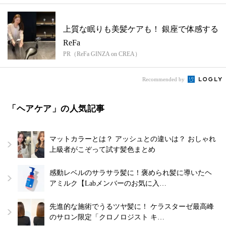
上質な眠りも美髪ケアも！ 銀座で体感する
ReFa
PR（ReFa GINZA on CREA）
Recommended by
「ヘアケア」の人気記事
マットカラーとは？ アッシュとの違いは？ おしゃれ
上級者がこぞって試す髪色まとめ
感動レベルのサラサラ髪に！褒められ髪に導いたヘ
アミルク【Labメンバーのお気に入…
先進的な施術でうるツヤ髪に！ ケラスターゼ最高峰
のサロン限定「クロノロジスト キ…