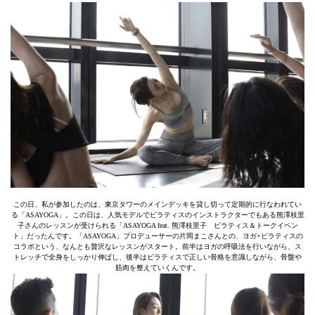
この日、私が参加したのは、東京タワーのメインデッキを貸し切って定期的に行なわれてい
る「ASAYOGA」。この日は、人気モデルでピラティスのインストラクターでもある熊澤枝里
子さんのレッスンが受けられる「ASAYOGA feat. 熊澤枝里子 ピラティス＆トークイベン
ト」だったんです。「ASAYOGA」プロデューサーの片岡まこさんとの、ヨガ×ピラティスの
コラボという、なんとも贅沢なレッスンがスタート。前半はヨガの呼吸法を行いながら、ス
トレッチで全身をしっかり伸ばし、後半はピラティスで正しい骨格を意識しながら、骨盤や
筋肉を整えていくんです。