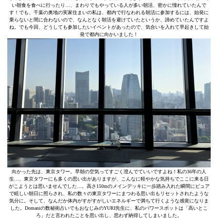
い朝食を食べに行ったり…、まわりでもやっている人が多い朝活、密かに憧れていたんで
す！でも、千葉の奥地の実家住まいの私は、都内で行なわれる朝活に参加するには、始発に
乗らないと間に合わないので、なんとなく朝活を避けていたというか、諦めていたんですよ
ね。でも今回、どうしても参加したいイベントがあったので、気合いを入れて早起きして始
発で都内に向かいました！
向かった先は、東京タワー。早朝の空気ってすごく澄んでていいですよね！私の36年の人
生…、東京タワーにも多くの思い出がありますが、こんなに軽やかな気持ちでここに来る日
がこようとは思いませんでした…。高さ150mのメインデッキに一歩踏み入れた瞬間にピュア
で眩しい朝日に照らされ、私の数々の東京タワーにまつわる思い出もリセットされたような
気分に。そして、なんだか体内がすがすがしいエネルギーで満ちて行くような感覚になりま
した。Domaniの数秘術占いでもおなじみのYURI先生に、私のパワースポットは「高いとこ
ろ」だと言われたことを思い出し、思わず納得してしまいました。