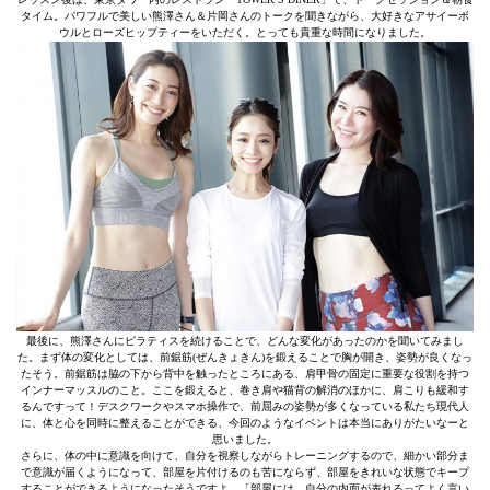
タイム。パワフルで美しい熊澤さん＆片岡さんのトークを聞きながら、大好きなアサイーボ
ウルとローズヒップティーをいただく。とっても貴重な時間になりました。
最後に、熊澤さんにピラティスを続けることで、どんな変化があったのかを聞いてみまし
た。まず体の変化としては、前鋸筋(ぜんきょきん)を鍛えることで胸が開き、姿勢が良くなっ
たそう。前鋸筋は脇の下から背中を触ったところにある、肩甲骨の固定に重要な役割を持つ
インナーマッスルのこと。ここを鍛えると、巻き肩や猫背の解消のほかに、肩こりも緩和す
るんですって！デスクワークやスマホ操作で、前屈みの姿勢が多くなっている私たち現代人
に、体と心を同時に整えることができる、今回のようなイベントは本当にありがたいなーと
思いました。
さらに、体の中に意識を向けて、自分を視察しながらトレーニングするので、細かい部分ま
で意識が届くようになって、部屋を片付けるのも苦にならず、部屋をきれいな状態でキープ
することができるようになったそうですよ。「部屋には、自分の内面が表れるってよく言い