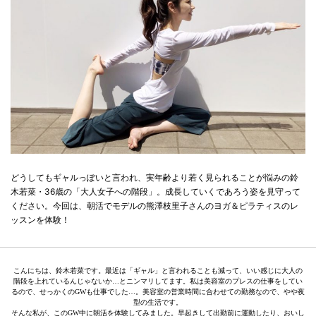
どうしてもギャルっぽいと言われ、実年齢より若く見られることが悩みの鈴
木若菜・36歳の「大人女子への階段」。成長していくであろう姿を見守って
ください。今回は、朝活でモデルの熊澤枝里子さんのヨガ＆ピラティスのレ
ッスンを体験！
こんにちは、鈴木若菜です。最近は「ギャル」と言われることも減って、いい感じに大人の
階段を上れているんじゃないか…とニンマリしてます。私は美容室のプレスの仕事をしてい
るので、せっかくのGWも仕事でした…。美容室の営業時間に合わせての勤務なので、やや夜
型の生活です。
そんな私が、このGW中に朝活を体験してみました。早起きして出勤前に運動したり、おいし