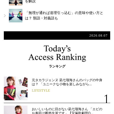
を解説
「無理が通れば道理引っ込む」の意味や使い方と
は？ 類語・対義語も
2026.08.07
ランキング
元タカラジェンヌ 凪七瑠海さんのバッグの中身
は？ 「ユニークな小物を楽しみながら…
LIFESTYLE
おいしいものに目がない凪七瑠海さん 「エビの
お寿司は断然生派です」【宝塚歌劇団O…