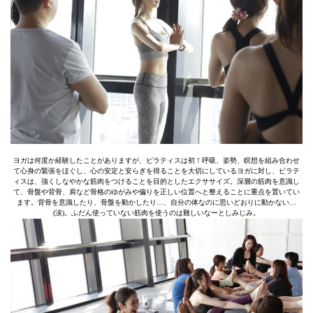
ヨガは何度か経験したことがありますが、ピラティスは初！呼吸、姿勢、瞑想を組み合わせ
て心身の緊張をほぐし、心の安定と安らぎを得ることを大切にしているヨガに対し、ピラテ
ィスは、強くしなやかな筋肉をつけることを目的としたエクササイズ。深層の筋肉を意識し
て、骨盤や背骨、肩など骨格のゆがみや偏りを正しい位置へと整えることに重点を置いてい
ます。背骨を意識したり、骨盤を動かしたり…、自分の体なのに思いどおりに動かない…
(涙)。ふだん使っていない筋肉を使うのは難しいなーとしみじみ。