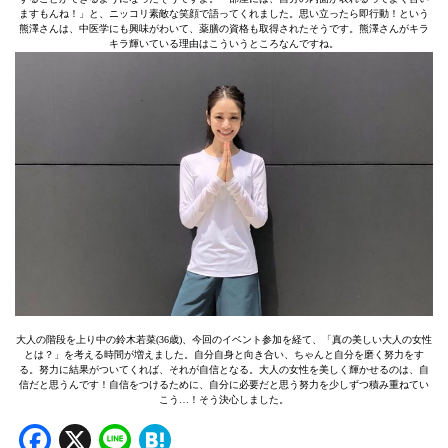
ますもんね！」と、ニッコリ素敵な笑顔で語ってくれました。思い立ったら即行動！という
熊澤さんは、中医学にも興味がわいて、薬膳の資格も取得されたそうです。熊澤さんがキラ
キラ輝いている理由はこういうところなんですね。
大人の階段を上り中の鈴木若菜(36歳)、今回のイベント参加を経て、「真の美しい大人の女性
とは？」を考える時間が増えました。自分自身と向き合い、ちゃんと自分を磨く努力をす
る。努力に結果がついてくれば、それが自信となる。大人の女性を美しく輝かせるのは、自
信だと思うんです！自信をつけるために、自分に必要だと思う努力を少しずつ積み重ねてい
こう…！そう決心しました。
Facebook
X
Line
Hatena