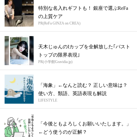
特別な名入れギフトも！ 銀座で選ぶReFa
の上質ケア
PR(ReFa GINZA on CREA)
天木じゅんのIカップを全解放した｢バスト
トップの限界表現｣
PR(小学館Gravidia.jp)
「海象」←なんと読む？ 正しい意味は？
使い方、類語、英語表現も解説
LIFESTYLE
「今後ともよろしくお願いいたします。」
←どう使うのが正解？