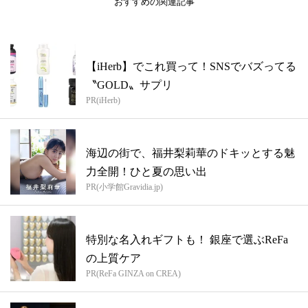
おすすめの関連記事
【iHerb】でこれ買って！SNSでバズってる
〝GOLD〟サプリ
PR(iHerb)
海辺の街で、福井梨莉華のドキッとする魅
力全開！ひと夏の思い出
PR(小学館Gravidia.jp)
特別な名入れギフトも！ 銀座で選ぶReFa
の上質ケア
PR(ReFa GINZA on CREA)