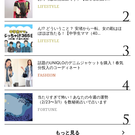
LIFESTYLE
ん!? どういうこと？ 安堵から一転、女の勘はほ
ぼほぼ当たる！【中学生ママ（40…
LIFESTYLE
話題のUNIQLOのデニムジャケットを購入！春気
分投入のコーディネート
FASHION
当たりすぎて怖い！あなたの今週の運勢
（2/23〜3/1）を数秘術占いで占います
FORTUNE
もっと見る