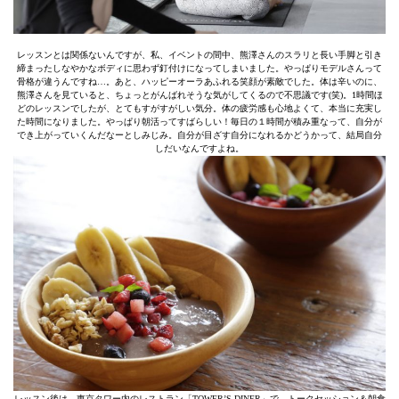
レッスンとは関係ないんですが、私、イベントの間中、熊澤さんのスラリと長い手脚と引き
締まったしなやかなボディに思わず釘付けになってしまいました。やっぱりモデルさんって
骨格が違うんですね…。あと、ハッピーオーラあふれる笑顔が素敵でした。体は辛いのに、
熊澤さんを見ていると、ちょっとがんばれそうな気がしてくるので不思議です(笑)。1時間ほ
どのレッスンでしたが、とてもすがすがしい気分。体の疲労感も心地よくて、本当に充実し
た時間になりました。やっぱり朝活ってすばらしい！毎日の１時間が積み重なって、自分が
でき上がっていくんだなーとしみじみ。自分が目ざす自分になれるかどうかって、結局自分
しだいなんですよね。
レッスン後は、東京タワー内のレストラン「TOWER’S DINER」で、トークセッション＆朝食