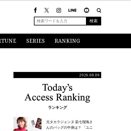
検索
RTUNE
SERIES
RANKING
2026.08.09
ランキング
元タカラジェンヌ 凪七瑠海さ
んのバッグの中身は？ 「ユニ