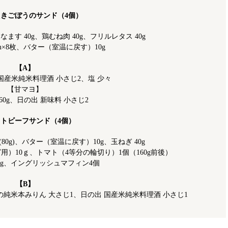
たきごぼうのサンド（4個）
ます 40g、鶏むね肉 40g、フリルレタス 40g
m×8枚、バター（室温に戻す）10g
【A】
出 国産米純米料理酒 小さじ2、塩 少々
【甘マヨ】
60g、日の出 新味料 小さじ2
ストビーフサンド（4個）
80g)、バター（室温に戻す）10g、玉ねぎ 40g
）10ｇ、トマト（4等分の輪切り）1個（160g前後）
0g、イングリッシュマフィン4個
【B】
純米本みりん 大さじ1、日の出 国産米純米料理酒 小さじ1