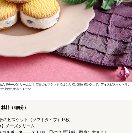
ぜ込んでチーズクリームに！ 市販のビスケットではさんで冷凍庫で冷やして、アイスビスケットサン
に仕上げた絶品スイーツ。
材料（8個分
）
市販のビスケット（ソフトタイプ）16枚
A】チーズクリーム
カルポーネチーズ 100g、日の出 新味料（醇良）大さじ1