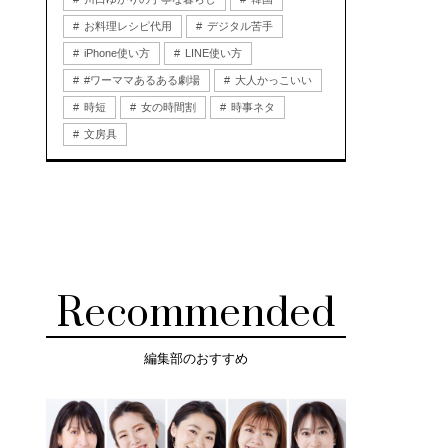
お料理レシピ代用
デジタル苦手
iPhone使い方
LINE使い方
#ワーママあるある劇場
大人かっこいい
時短
女の時間割
時事ネタ
文房具
Recommended
編集部のおすすめ