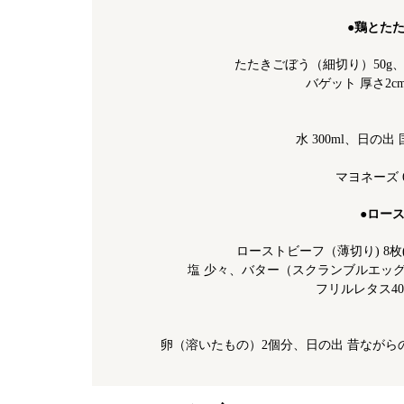
●鶏とた
たたきごぼう（細切り）50g、な
バゲット 厚さ2c
水 300ml、日の
マヨネーズ 
●ロー
ローストビーフ（薄切り) 8枚(
塩 少々、バター（スクランブルエッグ用
フリルレタス4
卵（溶いたもの）2個分、日の出 昔ながらの