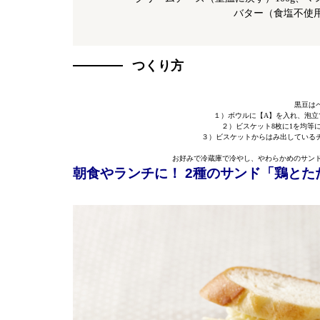
バター（食塩不使用
つくり方
黒豆は
１）ボウルに【A】を入れ、泡立
２）ビスケット8枚に1を均等
３）ビスケットからはみ出している
お好みで冷蔵庫で冷やし、やわらかめのサンド
朝食やランチに！ 2種のサンド「鶏と