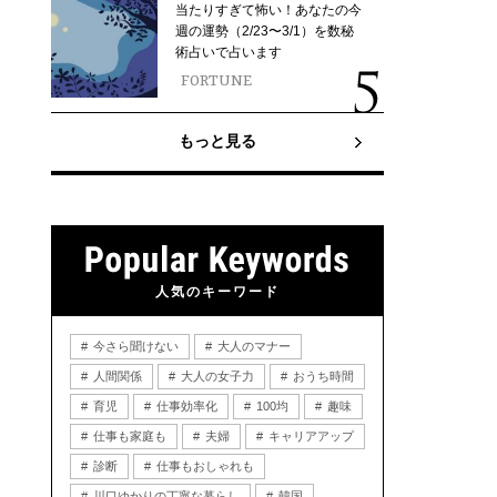
当たりすぎて怖い！あなたの今
週の運勢（2/23〜3/1）を数秘
術占いで占います
FORTUNE
もっと見る
人気のキーワード
今さら聞けない
大人のマナー
人間関係
大人の女子力
おうち時間
育児
仕事効率化
100均
趣味
仕事も家庭も
夫婦
キャリアアップ
診断
仕事もおしゃれも
川口ゆかりの丁寧な暮らし
韓国