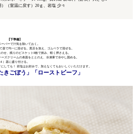
）（室温に戻す）20ｇ、岩塩 少々
【下準備】
ペーパーで汁気を除いておく。
て器で均一に混ぜる。黒豆を加え、ゴムベラで混ぜる。
にのせ、残りのビスケット8枚で挟み、軽く押さえる。
チーズクリームの表面をととのえ、冷凍庫で冷やし固める。
４）器に盛り付ける。
にしても！ 岩塩はお好みで、加えなくてもおいしくいただけます。
たたきごぼう」「ローストビーフ」