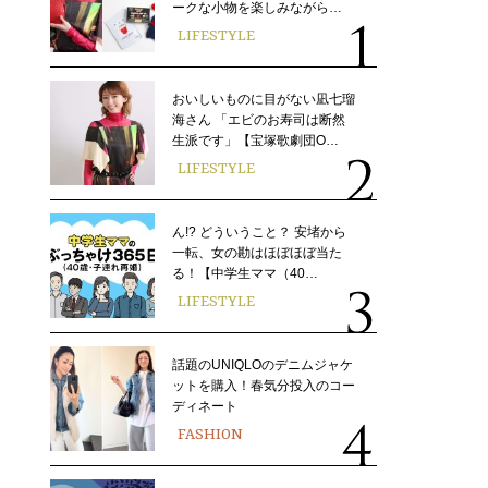
ークな小物を楽しみながら…
LIFESTYLE
おいしいものに目がない凪七瑠
海さん 「エビのお寿司は断然
生派です」【宝塚歌劇団O…
LIFESTYLE
ん!? どういうこと？ 安堵から
一転、女の勘はほぼほぼ当た
る！【中学生ママ（40…
LIFESTYLE
話題のUNIQLOのデニムジャケ
ットを購入！春気分投入のコー
ディネート
FASHION