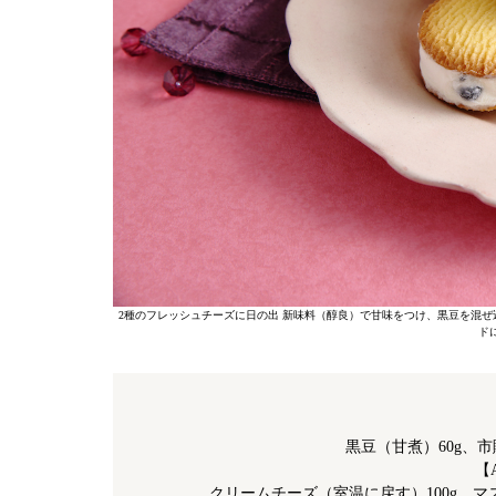
2種のフレッシュチーズに日の出 新味料（醇良）で甘味をつけ、黒豆を混
ド
黒豆（甘煮）60g、
【
クリームチーズ（室温に戻す）100g、マス