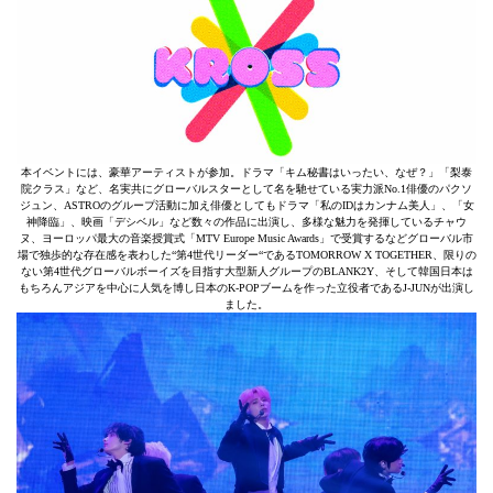
本イベントには、豪華アーティストが参加。ドラマ「キム秘書はいったい、なぜ？」「梨泰
院クラス」など、名実共にグローバルスターとして名を馳せている実⼒派No.1俳優のパクソ
ジュン、ASTROのグループ活動に加え俳優としてもドラマ「私のIDはカンナム美⼈」、「⼥
神降臨」、映画「デシベル」など数々の作品に出演し、多様な魅⼒を発揮しているチャウ
ヌ、ヨーロッパ最⼤の⾳楽授賞式「MTV Europe Music Awards」で受賞するなどグローバル市
場で独歩的な存在感を表わした“第4世代リーダー“であるTOMORROW X TOGETHER、限りの
ない第4世代グローバルボーイズを⽬指す⼤型新⼈グループのBLANK2Y、そして韓国⽇本は
もちろんアジアを中⼼に⼈気を博し⽇本のK-POPブームを作った⽴役者であるJ-JUNが出演し
ました。