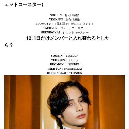
ェットコースター）
SOOBIN
：お化け屋敷
YEONJUN
：お化け屋敷
BEOMGYU
：（日本語で）ぜんぶすきです！
TAEHYUN
：ジェットコースター
HUENINGKAI
：ジェットコースター
12. 1日だけメンバーと入れ替わるとした
ら？
SOOBIN
：YEONJUN
YEONJUN
：SOOBIN
BEOMGYU
：SOOBIN
TAEHYUN
：HUENINGKAI
HUENINGKAI
：YEONJUN