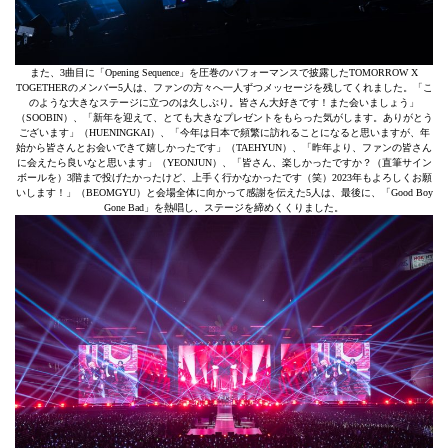
また、3曲⽬に「Opening Sequence」を圧巻のパフォーマンスで披露したTOMORROW X
TOGETHERのメンバー5⼈は、ファンの⽅々へ⼀⼈ずつメッセージを残してくれました。「こ
のような⼤きなステージに⽴つのは久しぶり。皆さん⼤好きです！また会いましょう」
（SOOBIN）、「新年を迎えて、とても⼤きなプレゼントをもらった気がします。ありがとう
ございます」（HUENINGKAI）、「今年は⽇本で頻繁に訪れることになると思いますが、年
始から皆さんとお会いできて嬉しかったです」（TAEHYUN）、「昨年より、ファンの皆さん
に会えたら良いなと思います」（YEONJUN）、「皆さん、楽しかったですか？（直筆サイン
ボールを）3階まで投げたかったけど、上⼿く⾏かなかったです（笑）2023年もよろしくお願
いします！」（BEOMGYU）と会場全体に向かって感謝を伝えた5⼈は、最後に、「Good Boy
Gone Bad」を熱唱し、ステージを締めくくりました。