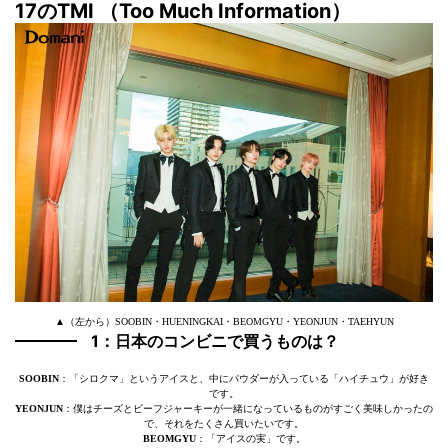
17のTMI （Too Much Information）
▲（左から）SOOBIN・HUENINGKAI・BEOMGYU・YEONJUN・TAEHYUN
1：日本のコンビニで買うものは？
SOOBIN
：「シロクマ」というアイスと、中にパウダーが入っている「ハイチュウ」が好き
です。
YEONJUN
：僕はチーズとビーフジャーキーが一緒になっているものがすごく美味しかったの
で、それをたくさん買いたいです。
BEOMGYU
：「アイスの実」です。