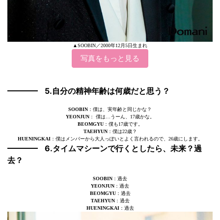
▲SOOBIN／2000年12月5日生まれ
写真をもっと見る
5.自分の精神年齢は何歳だと思う？
SOOBIN
：僕は、実年齢と同じかな？
YEONJUN
： 僕は…うーん、17歳かな。
BEOMGYU
：僕も17歳です。
TAEHYUN
：僕は22歳？
HUENINGKAI
：僕はメンバーから大人っぽいとよく言われるので、26歳にします。
6.タイムマシーンで行くとしたら、未来？過
去？
SOOBIN
：過去
YEONJUN
：過去
BEOMGYU
：過去
TAEHYUN
：過去
HUENINGKAI
：過去