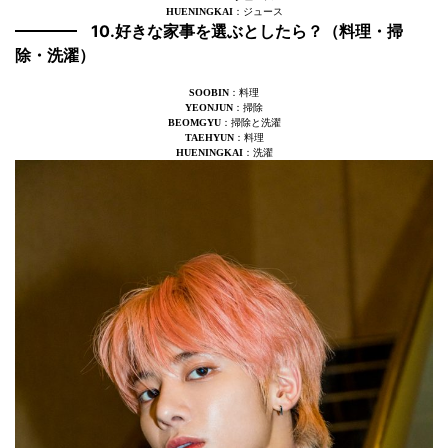
HUENINGKAI
：ジュース
10.好きな家事を選ぶとしたら？（料理・掃
除・洗濯）
SOOBIN
：料理
YEONJUN
：掃除
BEOMGYU
：掃除と洗濯
TAEHYUN
：料理
HUENINGKAI
：洗濯