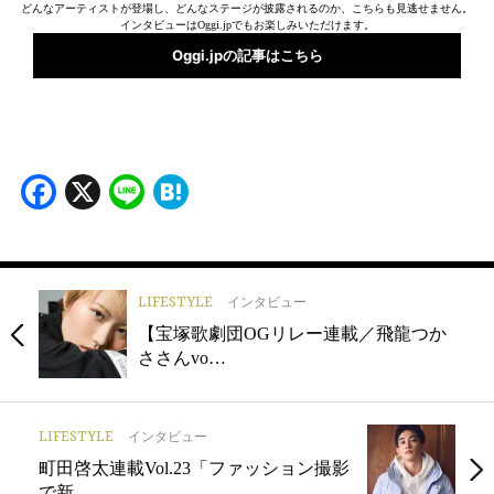
どんなアーティストが登場し、どんなステージが披露されるのか、こちらも見逃せません。
インタビューはOggi.jpでもお楽しみいただけます。
Oggi.jpの記事はこちら
Facebook
X
Line
Hatena
LIFESTYLE
インタビュー
【宝塚歌劇団OGリレー連載／飛龍つか
ささんvo…
LIFESTYLE
インタビュー
町田啓太連載Vol.23「ファッション撮影
で新…