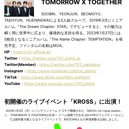
TOMORROW X TOGETHER
SOOBIN、YEONJUN、BEOMGYU、
TAEHYUN、HUENINGKAIによる5人組グループ。2019年3月にミニア
ルバム『The Dream Chapter: STAR』でデビューすると、その魅力は
瞬く間に世界中に広まり、爆発的な支持を得る。2023年1月27日には、
5枚目となるミニアルバム『The Name Chapter: TEMPTATION』を発
売予定。ファンダムの名称はMOA。
HP
：
https://txt-official.jp/
Twitter
：
https://twitter.com/TXT_bighit_jp
Twitter(Member)
：
https://twitter.com/TXT_members
Instagram
：
https://www.instagram.com/txt_bighit/
TikTok
：
https://www.tiktok.com/@txt.bighitent
YouTube
：
https://www.youtube.com/c/TXT_bighit
初開催のライブイベント「
KROSS
」に出演！
2023年1⽉2⽇（⽉）にバンテリンドーム ナゴヤで開催された「KROSS vol.1-kpop masterz-」
に、TOMORROW X TOGETHERが出演！ ドーム規模で行われるK-POPのフェスティバルとし
ては国内最大級となるライブイベントで、約6万5000⼈もの来場者数を記録しました。