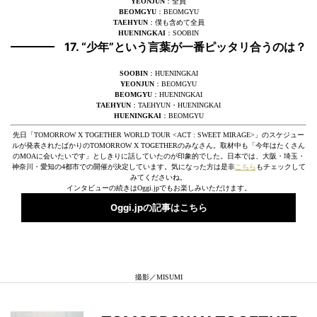
YEONJUN
：全員
BEOMGYU
：BEOMGYU
TAEHYUN
：僕も含めて全員
HUENINGKAI
：SOOBIN
17. “少年”という言葉が一番ピッタリ合うのは？
SOOBIN
：HUENINGKAI
YEONJUN
：BEOMGYU
BEOMGYU
：HUENINGKAI
TAEHYUN
：TAEHYUN・HUENINGKAI
HUENINGKAI
：BEOMGYU
先日「TOMORROW X TOGETHER WORLD TOUR <ACT : SWEET MIRAGE>」のスケジュー
ルが発表されたばかりのTOMORROW X TOGETHERのみなさん。取材中も「今年はたくさん
のMOAに会いたいです」としきりに話していたのが印象的でした。日本では、大阪・埼玉・
神奈川・愛知の4都市での開催が決定しています。気になった方は是非
こちら
もチェックして
みてくださいね。
インタビューの続きはOggi.jpでもお楽しみいただけます。
Oggi.jpの記事はこちら
撮影／MISUMI