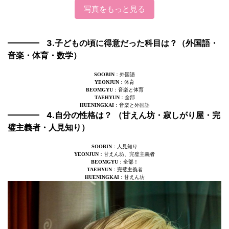
写真をもっと見る
3.子どもの頃に得意だった科目は？（外国語・
音楽・体育・数学）
SOOBIN
：外国語
YEONJUN
：体育
BEOMGYU
：音楽と体育
TAEHYUN
：全部
HUENINGKAI
：音楽と外国語
4.自分の性格は？ （甘えん坊・寂しがり屋・完
璧主義者・人見知り）
SOOBIN
：人見知り
YEONJUN
：甘えん坊、完璧主義者
BEOMGYU
：全部！
TAEHYUN
：完璧主義者
HUENINGKAI
：甘えん坊