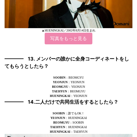
▲HUENINGKAI／2002年8月14日生まれ
写真をもっと見る
13. メンバーの誰かに全身コーディネートをし
てもらうとしたら？
SOOBIN
：BEOMGYU
YEONJUN
：YEONJUN
BEOMGYU
：YEONJUN
TAEHYUN
：BEOMGYU
HUENINGKAI
：YEONJUN
14.二人だけで共同生活をするとしたら？
SOOBIN
：誰でもOK！
YEONJUN
：HUENINGKAI
BEOMGYU
：SOOBIN
TAEHYUN
：HUENINGKAI
HUENINGKAI
：TAEHYUN