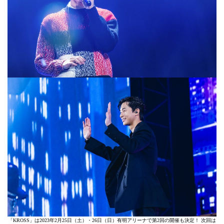
「KROSS」は2023年2月25日（土）・26日（日）有明アリーナで第2回の開催も決定！ 次回は