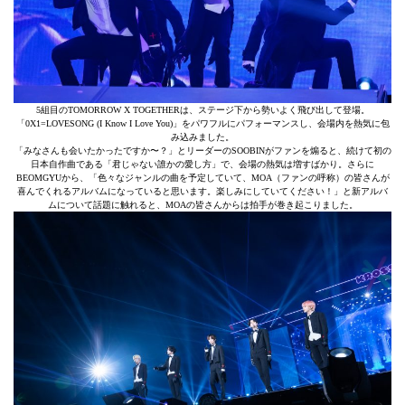
5組⽬のTOMORROW X TOGETHERは、ステージ下から勢いよく⾶び出して登場。
「0X1=LOVESONG (I Know I Love You)」をパワフルにパフォーマンスし、会場内を熱気に包
み込みました。
「みなさんも会いたかったですか〜？」とリーダーのSOOBINがファンを煽ると、続けて初の
⽇本⾃作曲である「君じゃない誰かの愛し⽅」で、会場の熱気は増すばかり。さらに
BEOMGYUから、「⾊々なジャンルの曲を予定していて、MOA（ファンの呼称）の皆さんが
喜んでくれるアルバムになっていると思います。楽しみにしていてください！」と新アルバ
ムについて話題に触れると、MOAの皆さんからは拍⼿が巻き起こりました。