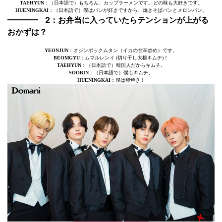
TAEHYUN
：（日本語で）もちろん、カップラーメンです。どの味も大好きです。
HUENINGKAI
：（日本語で）僕はパンが好きですから、焼きそばパンとメロンパン。
2：お弁当に入っていたらテンションが上がる
おかずは？
YEONJUN
：オジンポックムタン（イカの甘辛炒め）です。
BEOMGYU
：ムマルレンイ (切り干し大根キムチ)！
TAEHYUN
：（日本語で）韓国人だからキムチ。
SOOBIN
：（日本語で）僕もキムチ。
HUENINGKAI
：僕は卵焼き！