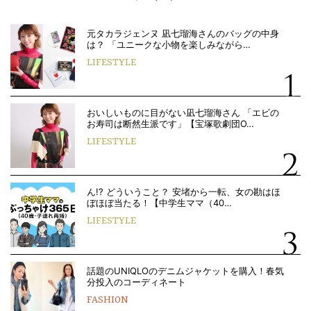
元タカラジェンヌ 凪七瑠海さんのバッグの中身
は？ 「ユニークな小物を楽しみながら…
LIFESTYLE
おいしいものに目がない凪七瑠海さん 「エビの
お寿司は断然生派です」【宝塚歌劇団O…
LIFESTYLE
ん!? どういうこと？ 安堵から一転、女の勘はほ
ぼほぼ当たる！【中学生ママ（40…
LIFESTYLE
話題のUNIQLOのデニムジャケットを購入！春気
分投入のコーディネート
FASHION