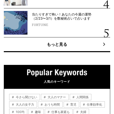
当たりすぎて怖い！あなたの今週の運勢
（2/23〜3/1）を数秘術占いで占います
FORTUNE
もっと見る
人気のキーワード
今さら聞けない
大人のマナー
人間関係
大人の女子力
おうち時間
育児
仕事効率化
100均
趣味
仕事も家庭も
夫婦