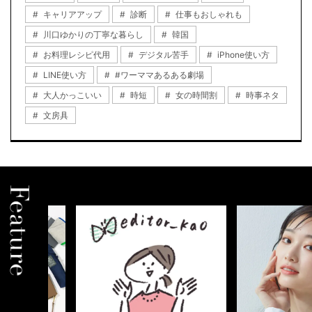
キャリアアップ
診断
仕事もおしゃれも
川口ゆかりの丁寧な暮らし
韓国
お料理レシピ代用
デジタル苦手
iPhone使い方
LINE使い方
#ワーママあるある劇場
大人かっこいい
時短
女の時間割
時事ネタ
文房具