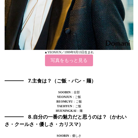
▲YEONJUN／1999年9月13日生まれ
写真をもっと見る
7.主食は？（ご飯・パン・麺）
SOOBIN
：全部
YEONJUN
：ご飯
BEOMGYU
：ご飯
TAEHYUN
：ご飯
HUENINGKAI
：麺
8.自分の一番の魅力だと思うのは？（かわい
さ・クールさ・優しさ・カリスマ）
SOOBIN
：優しさ