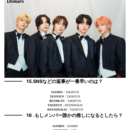
15.SNSなどの返事が一番早いのは？
SOOBIN
：TAEHYUN
YEONJUN
：TAEHYUN
BEOMGYU
：TAEHYUN
TAEHYUN
：HUENINGKAI
HUENINGKAI
：TAEHYUN
16 .もしメンバー誰かの推しになるとしたら？
SOOBIN
：SOOBIN