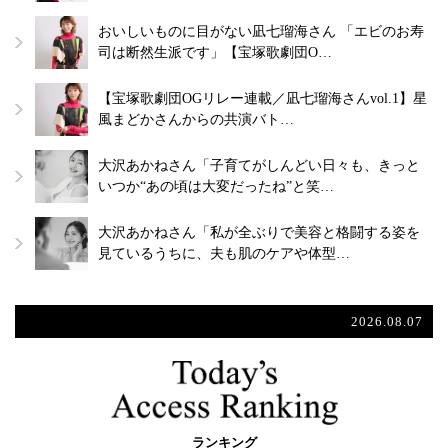
おいしいものに目がない凪七瑠海さん 「エビのお寿
司は断然生派です」【宝塚歌劇団O…
【宝塚歌劇団OGリレー連載／凪七瑠海さんvol.1】星
風まどかさんからの共演バト…
大沢あかねさん「子育てがしんどい日々も、きっと
いつか“あの頃は大変だったね”と笑…
大沢あかねさん「私が全ぶりで美容と格闘する姿を
見ているうちに、夫も肌のケアや体型…
2026.08.07
ランキング