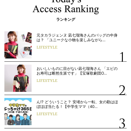
ランキング
元タカラジェンヌ 凪七瑠海さんのバッグの中身
は？ 「ユニークな小物を楽しみながら…
LIFESTYLE
おいしいものに目がない凪七瑠海さん 「エビの
お寿司は断然生派です」【宝塚歌劇団O…
LIFESTYLE
ん!? どういうこと？ 安堵から一転、女の勘はほ
ぼほぼ当たる！【中学生ママ（40…
LIFESTYLE