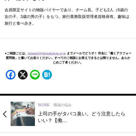
会員限定サイトの物販バイヤーであり、チーム長。子ども2人（6歳の
女の子、3歳の男の子）をもつ。旅行業務取扱管理者資格保有。趣味は
旅行と食べ歩き。
●ご相談ごとは、
domani2@shogakukan.co.jp
までメールでどうぞ！ 件名に「働くアラフォー
質問箱」と書いてお送りください。すべてのご相談にお答えできるとは限りません。あらか
じめご了承ください。
Facebook
X
Line
Hatena
WORK
職場の悩み
上司の手がタバコ臭い。どう注意したら
いい？【働…