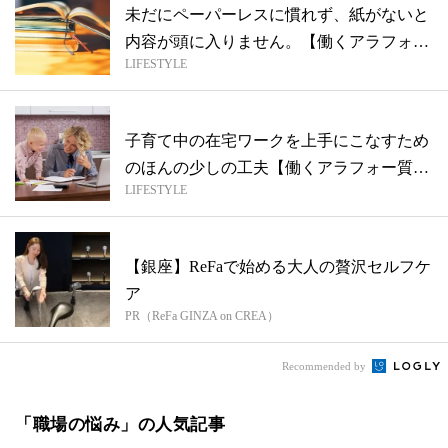
未だにペーパーレスに慣れず、紙がないと
内容が頭に入りません。【働くアラフォー
LIFESTYLE
質問...
子育て中の在宅ワークを上手にこなすため
のほんの少しの工夫【働くアラフォー質問
LIFESTYLE
箱】
【銀座】ReFaで始める大人の贅沢セルフケ
ア
PR（ReFa GINZA on CREA）
Recommended by
「職場の悩み」の人気記事