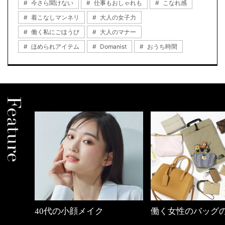
今さら聞けない
仕事もおしゃれも
こなれ感
着こなしマンネリ
大人の女子力
働く私にごほうび
大人のマナー
ほめられアイテム
Domanist
おうち時間
働く女性のバッグの中身
心地よくいられる
とは