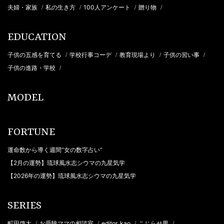
夫婦・家族
私の生き方
100人アンケート
贈り物
/
/
/
/
EDUCATION
子供の五感を育てる
学校行事コーデ
教育現場より
子供の習い事
/
/
/
/
子供の進路・学校
/
MODEL
FORTUNE
運命数から導く週間“女の数字占い”
【2月の運勢】琉球風水志シウマの九星気学
【2026年の運勢】琉球風水志シウマの九星気学
SERIES
町田啓太
お受験ママの相談室
editor_kao
こじらせ男
/
/
/
/