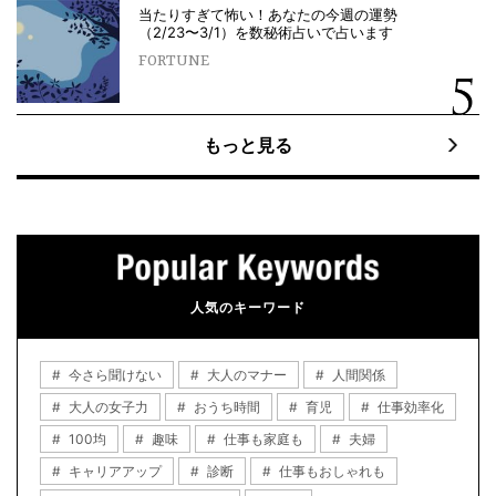
当たりすぎて怖い！あなたの今週の運勢
（2/23〜3/1）を数秘術占いで占います
FORTUNE
もっと見る
人気のキーワード
今さら聞けない
大人のマナー
人間関係
大人の女子力
おうち時間
育児
仕事効率化
100均
趣味
仕事も家庭も
夫婦
キャリアアップ
診断
仕事もおしゃれも