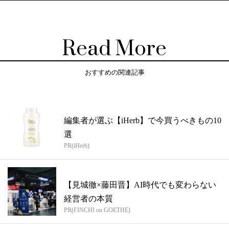
Read More
おすすめの関連記事
編集者が選ぶ【iHerb】で今買うべきもの10
選
PR(iHerb)
【見城徹×藤田晋】AI時代でも変わらない
経営者の本質
PR(FINCHI on GOETHE)