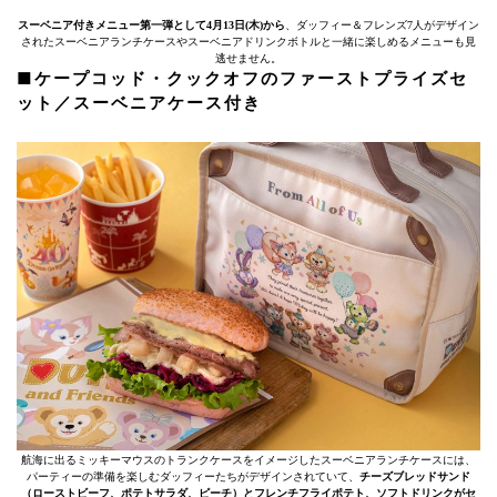
スーベニア付きメニュー第一弾として4月13日(木)から
、ダッフィー＆フレンズ7人がデザイン
されたスーベニアランチケースやスーベニアドリンクボトルと一緒に楽しめるメニューも見
逃せません。
■ケープコッド・クックオフのファーストプライズセ
ット／スーベニアケース付き
航海に出るミッキーマウスのトランクケースをイメージしたスーベニアランチケースには、
パーティーの準備を楽しむダッフィーたちがデザインされていて、
チーズブレッドサンド
（ローストビーフ、ポテトサラダ、ピーチ）とフレンチフライポテト、ソフトドリンクがセ