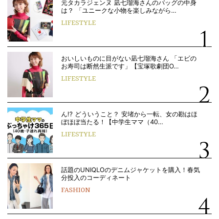
元タカラジェンヌ 凪七瑠海さんのバッグの中身
は？ 「ユニークな小物を楽しみながら…
LIFESTYLE
おいしいものに目がない凪七瑠海さん 「エビの
お寿司は断然生派です」【宝塚歌劇団O…
LIFESTYLE
ん!? どういうこと？ 安堵から一転、女の勘はほ
ぼほぼ当たる！【中学生ママ（40…
LIFESTYLE
話題のUNIQLOのデニムジャケットを購入！春気
分投入のコーディネート
FASHION