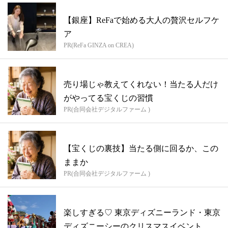
【銀座】ReFaで始める大人の贅沢セルフケ
ア
PR(ReFa GINZA on CREA)
売り場じゃ教えてくれない！当たる人だけ
がやってる宝くじの習慣
PR(合同会社デジタルファーム )
【宝くじの裏技】当たる側に回るか、この
ままか
PR(合同会社デジタルファーム )
楽しすぎる♡ 東京ディズニーランド・東京
ディズニーシーのクリスマスイベント