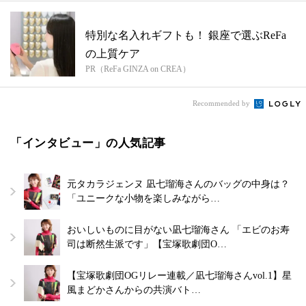
特別な名入れギフトも！ 銀座で選ぶReFa
の上質ケア
PR（ReFa GINZA on CREA）
Recommended by
「インタビュー」の人気記事
元タカラジェンヌ 凪七瑠海さんのバッグの中身は？
「ユニークな小物を楽しみながら…
おいしいものに目がない凪七瑠海さん 「エビのお寿
司は断然生派です」【宝塚歌劇団O…
【宝塚歌劇団OGリレー連載／凪七瑠海さんvol.1】星
風まどかさんからの共演バト…