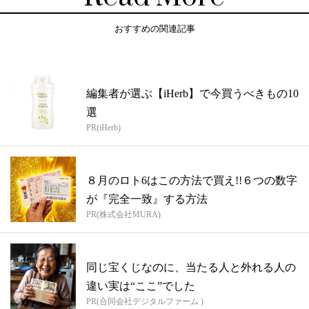
おすすめの関連記事
編集者が選ぶ【iHerb】で今買うべきもの10
選
PR(iHerb)
８月のロト6はこの方法で買え!!６つの数字
が『完全一致』する方法
PR(株式会社MURA)
同じ宝くじなのに、当たる人と外れる人の
違い実は“ここ”でした
PR(合同会社デジタルファーム )