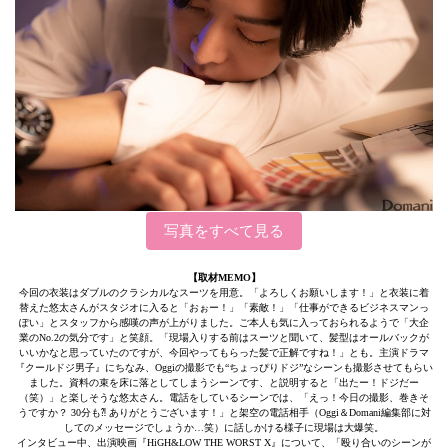
写真をすべて見る
【取材MEMO】
今回の衣装はダブルのクラシカルなスーツを用意。「よろしくお願いします！」と衣装に着
替えた悠太さんがスタジオに入ると「おぉー！」「素敵！」「仕事ができるビジネスマンっ
ぽい」とスタッフから感嘆の声が上がりました。ご本人も気に入っておられるようで「大企
業のNo.2の気分です」と笑顔。「現場入りする前はスーツと聞いて、髪型はオールバックが
いいかなと思っていたのですが、今回やってもらった髪で正解ですね！」とも。主演ドラマ
『クールドジ男子』にちなみ、Oggiの撮影でも“ちょっぴりドジ”なシーンも撮影させてもらい
ました。資料の束を床に落としてしまうシーンです、と説明すると「出たー！ドジだー
（笑）」と楽しそうな悠太さん。電話をしているシーンでは、「えっ！今日の撮影、巻きそ
うですか？ 30分も⁈ ありがとうございます！」と架空の電話相手（Oggi＆Domani編集部に対
してのメッセージでしょうか…笑）に話しかける様子に現場は大爆笑。
インタビュー中、出演映画『HiGH&LOW THE WORST X』について、「殴り合いのシーンが