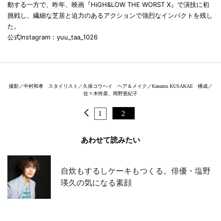
動する一方で、昨年、映画『HiGH&LOW THE WORST X』で演技に初
挑戦し、繊細な芝居と迫力のあるアクションで強烈なインパクトを残し
た。
公式Instagram：yuu_taa_1026
撮影／中村和孝 スタイリスト／久保コウヘイ ヘア＆メイク／Kanamu KUSAKAE 構成／
佐々木怜菜、岡野亜紀子
1
2
あわせて読みたい
自炊もするしケーキもつくる。俳優・塩野
瑛久の気になる素顔