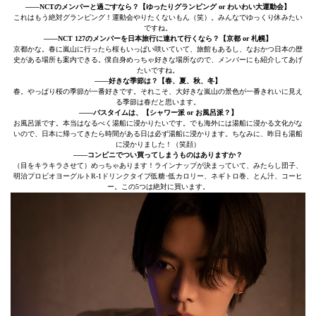
――NCTのメンバーと過ごすなら？【ゆったりグランピング or わいわい大運動会】
これはもう絶対グランピング！運動会やりたくないもん（笑）。みんなでゆっくり休みたい
ですね。
――NCT 127のメンバーを日本旅行に連れて行くなら？【京都 or 札幌】
京都かな。春に嵐山に行ったら桜もいっぱい咲いていて、旅館もあるし、なおかつ日本の歴
史がある場所も案内できる。僕自身めっちゃ好きな場所なので、メンバーにも紹介してあげ
たいですね。
――好きな季節は？【春、夏、秋、冬】
春。やっぱり桜の季節が一番好きです。それこそ、大好きな嵐山の景色が一番きれいに見え
る季節は春だと思います。
――バスタイムは、【シャワー派 or お風呂派？】
お風呂派です。本当はなるべく湯船に浸かりたいです。でも海外には湯船に浸かる文化がな
いので、日本に帰ってきたら時間がある日は必ず湯船に浸かります。ちなみに、昨日も湯船
に浸かりました！（笑顔）
――コンビニでつい買ってしまうものはありますか？
（目をキラキラさせて）めっちゃあります！ラインナップが決まっていて、みたらし団子、
明治プロビオヨーグルトR-1ドリンクタイプ低糖･低カロリー、ネギトロ巻、とん汁、コーヒ
ー。この5つは絶対に買います。