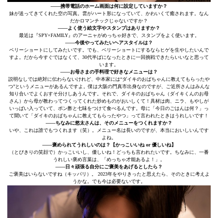
――携帯電話のホーム画面は何に設定していますか？
妹が送ってきてくれた空の写真。雲がハート形になっていて、かわいくて癒されます。なん
だかロマンチックじゃないですか？
――よく使う絵文字やスタンプはありますか？
最近は『SPY×FAMILY』のアーニャがめっちゃ好きで、スタンプをよく使います。
――今後やってみたいヘアスタイルは？
ベリーショートにしてみたいです。でも、ベリーショートにするならヒゲを生やしたいんで
すよ。だから今すぐではなくて、30代半ばになったときに一回挑戦できたらいいなと思って
います。
――お母さまの手料理で好きなメニューは？
説明なしでは絶対に伝わらないけれど、中本家には“ダイキのおばちゃんに教えてもらったや
つ”というメニューがあるんですよ。僕は大阪の門真市出身なのですが、ご近所さんはみんな
知り合いでよくおすそ分けしあうんです。それで、ダイキのおばちゃん（ダイキくんのお母
さん）から母が教わってつくってくれた炒めものがおいしくて！具材は肉、ニラ、もやしが
いっぱい入っていて、ポン酢と七味をつけて食べるんです。母に「今日のごはんは何？」っ
て聞いて「ダイキのおばちゃんに教えてもらったやつ」って言われたときはうれしいです！
――ちなみに悠太さんは、そのメニューをつくれますか？
いや、これは誰でもつくれます（笑）。メニュー名は長いのですが、本当においしいんです
よね。
――褒められてうれしいのは？【かっこいいね or 優しいね】
（とびきりの笑顔で）かっこいいし、優しいね！どっちも言われたいです。ちなみに、一番
うれしい褒め言葉は、「めっちゃ才能あるよ！」。
――日々頑張る自分にご褒美をあげるとしたら？
ご褒美はいらないですね（キッパリ）。 2023年をやりきったと思えたら、そのときに考えよ
うかな。でも今は必要ないです。