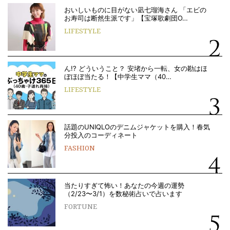
おいしいものに目がない凪七瑠海さん 「エビの
お寿司は断然生派です」【宝塚歌劇団O…
LIFESTYLE
ん!? どういうこと？ 安堵から一転、女の勘はほ
ぼほぼ当たる！【中学生ママ（40…
LIFESTYLE
話題のUNIQLOのデニムジャケットを購入！春気
分投入のコーディネート
FASHION
当たりすぎて怖い！あなたの今週の運勢
（2/23〜3/1）を数秘術占いで占います
FORTUNE