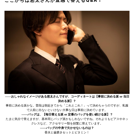
ここからは悠太さんが直感で答えるQ&A！
――おしゃれなイメージがある悠太さんですが、コーディネートは【事前に決める派 or 当日
決める派】？
事前に決める派かな。普段は朝起きてから「これとこれ！」って決めちゃうのですが、私服
で人前に出ないといけない大事な日は事前に決めています。
――バッグは、【毎日替える派 or 定番のバッグを使い続ける派】？
たまに気分で替えますが、基本同じバッグ派かもしれないですね。それよりもピアスやネッ
クレスなど、アクセサリー類を頻繁に替えています。
――バッグの中身で欠かせないものは？
香水と歯磨きセットとビタミン！