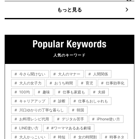
もっと見る
人気のキーワード
今さら聞けない
大人のマナー
人間関係
大人の女子力
おうち時間
育児
仕事効率化
100均
趣味
仕事も家庭も
夫婦
キャリアアップ
診断
仕事もおしゃれも
川口ゆかりの丁寧な暮らし
韓国
お料理レシピ代用
デジタル苦手
iPhone使い方
LINE使い方
#ワーママあるある劇場
大人かっこいい
時短
女の時間割
時事ネタ