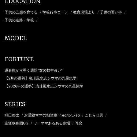
EDUCATION
子供の五感を育てる
学校行事コーデ
教育現場より
子供の習い事
/
/
/
/
子供の進路・学校
/
MODEL
FORTUNE
運命数から導く週間“女の数字占い”
【2月の運勢】琉球風水志シウマの九星気学
【2026年の運勢】琉球風水志シウマの九星気学
SERIES
町田啓太
お受験ママの相談室
editor_kao
こじらせ男
/
/
/
/
宝塚歌劇団OG
ワーママあるある劇場
耳恋
/
/