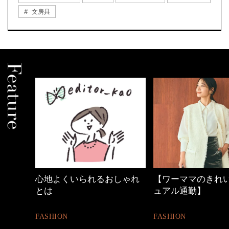
文房具
しゃれ
【ワーママのきれいめカジ
優木まおみさん「
ュアル通勤】
割。」
FASHION
LIFESTYLE