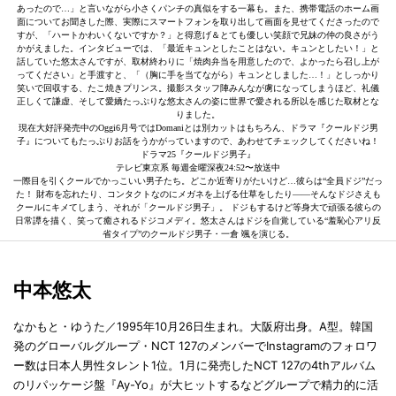
あったので…」と言いながら小さくパンチの真似をする一幕も。また、携帯電話のホーム画
面についてお聞きした際、実際にスマートフォンを取り出して画面を見せてくださったので
すが、「ハートかわいくないですか？」と得意げ＆とても優しい笑顔で兄妹の仲の良さがう
かがえました。インタビューでは、「最近キュンとしたことはない。キュンとしたい！」と
話していた悠太さんですが、取材終わりに「焼肉弁当を用意したので、よかったら召し上が
ってください」と手渡すと、「（胸に手を当てながら）キュンとしました…！」としっかり
笑いで回収する、たこ焼きプリンス。撮影スタッフ陣みんなが虜になってしまうほど、礼儀
正しくて謙虚、そして愛嬌たっぷりな悠太さんの姿に世界で愛される所以を感じた取材とな
りました。
現在大好評発売中のOggi6月号ではDomaniとは別カットはもちろん、ドラマ『クールドジ男
子』についてもたっぷりお話をうかがっていますので、あわせてチェックしてくださいね！
ドラマ25『クールドジ男子』
テレビ東京系 毎週金曜深夜24:52〜放送中
一際目を引くクールでかっこいい男子たち。どこか近寄りがたいけど…彼らは“全員ドジ”だっ
た！ 財布を忘れたり、コンタクトなのにメガネを上げる仕草をしたり――そんなドジさえも
クールにキメてしまう、それが「クールドジ男子」。 ドジもするけど等身大で頑張る彼らの
日常譚を描く、笑って癒されるドジコメディ。悠太さんはドジを自覚している“羞恥心アリ反
省タイプ”のクールドジ男子・一倉 颯を演じる。
中本悠太
なかもと・ゆうた／1995年10月26日生まれ。大阪府出身。A型。韓国
発のグローバルグループ・NCT 127のメンバーでInstagramのフォロワ
ー数は日本人男性タレント1位。1月に発売したNCT 127の4thアルバム
のリパッケージ盤『Ay-Yo』が大ヒットするなどグループで精力的に活