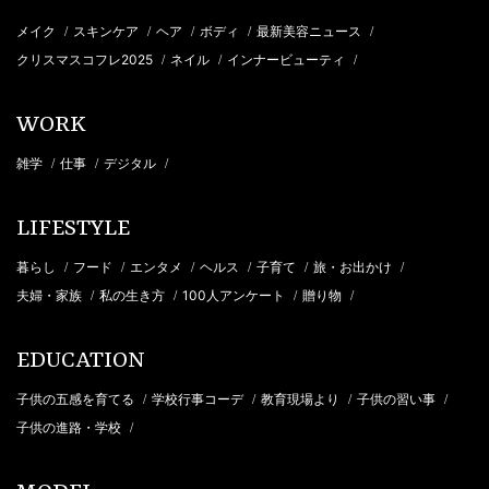
メイク
スキンケア
ヘア
ボディ
最新美容ニュース
/
/
/
/
/
クリスマスコフレ2025
ネイル
インナービューティ
/
/
/
WORK
雑学
仕事
デジタル
/
/
/
LIFESTYLE
暮らし
フード
エンタメ
ヘルス
子育て
旅・お出かけ
/
/
/
/
/
/
夫婦・家族
私の生き方
100人アンケート
贈り物
/
/
/
/
EDUCATION
子供の五感を育てる
学校行事コーデ
教育現場より
子供の習い事
/
/
/
/
子供の進路・学校
/