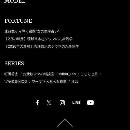
MODEL
FORTUNE
運命数から導く週間“女の数字占い”
【2月の運勢】琉球風水志シウマの九星気学
【2026年の運勢】琉球風水志シウマの九星気学
SERIES
町田啓太
お受験ママの相談室
editor_kao
こじらせ男
/
/
/
/
宝塚歌劇団OG
ワーママあるある劇場
耳恋
/
/