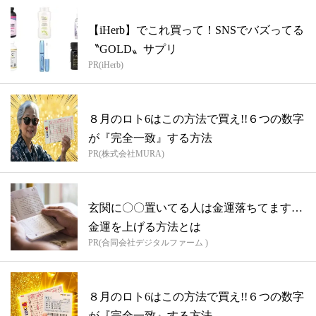
【iHerb】でこれ買って！SNSでバズってる
〝GOLD〟サプリ
PR(iHerb)
８月のロト6はこの方法で買え!!６つの数字
が『完全一致』する方法
PR(株式会社MURA)
玄関に〇〇置いてる人は金運落ちてます…
金運を上げる方法とは
PR(合同会社デジタルファーム )
８月のロト6はこの方法で買え!!６つの数字
が『完全一致』する方法