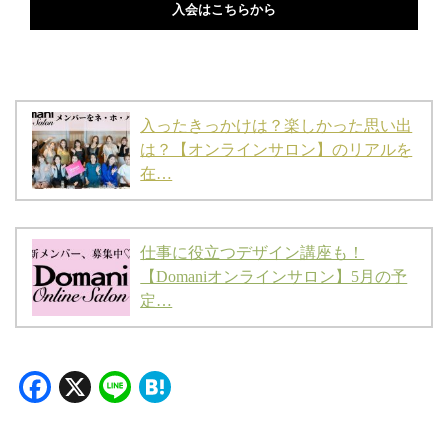
入会はこちらから
入ったきっかけは？楽しかった思い出
は？【オンラインサロン】のリアルを
在…
仕事に役立つデザイン講座も！
【Domaniオンラインサロン】5月の予
定…
Facebook
X
Line
Hatena