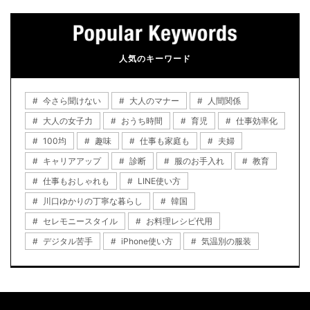
人気のキーワード
今さら聞けない
大人のマナー
人間関係
大人の女子力
おうち時間
育児
仕事効率化
100均
趣味
仕事も家庭も
夫婦
キャリアアップ
診断
服のお手入れ
教育
仕事もおしゃれも
LINE使い方
川口ゆかりの丁寧な暮らし
韓国
セレモニースタイル
お料理レシピ代用
デジタル苦手
iPhone使い方
気温別の服装