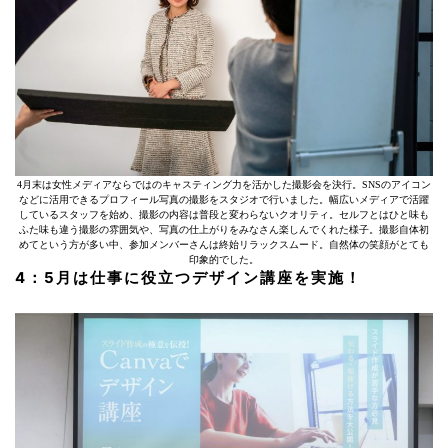
4月末は女性メディアならではのキャスティング力を活かした撮影会を決行。SNSのアイコン
などに活用できるプロフィール写真の撮影をスタジオで行いました。幅広いメディアで活躍
しているスタッフを始め、撮影の内容は普段と変わらないクオリティ。セルフとはひと味も
ふた味も違う撮影の雰囲気や、写真の仕上がりをみなさん楽しんでくれた様子。撮影自体初
めてという方が多い中、参加メンバーさんは終始リラックスムード。自然体の笑顔がとても
印象的でした。
4：5月は仕事に役立つデザイン講座を実施！