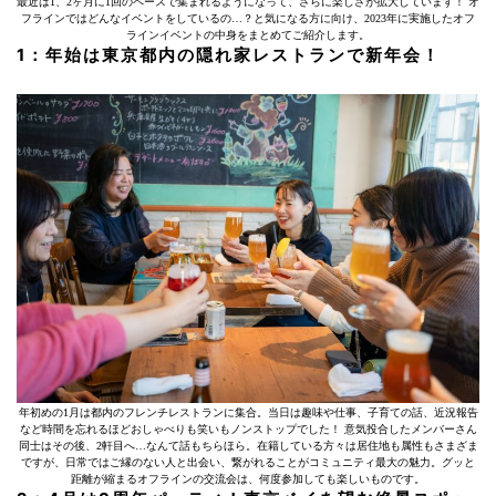
最近は1、2ヶ月に1回のペースで集まれるようになって、さらに楽しさが拡大しています！ オ
フラインではどんなイベントをしているの…？と気になる方に向け、2023年に実施したオフ
ラインイベントの中身をまとめてご紹介します。
1：年始は東京都内の隠れ家レストランで新年会！
年初めの1月は都内のフレンチレストランに集合。当日は趣味や仕事、子育ての話、近況報告
など時間を忘れるほどおしゃべりも笑いもノンストップでした！ 意気投合したメンバーさん
同士はその後、2軒目へ…なんて話もちらほら。在籍している方々は居住地も属性もさまざま
ですが、日常ではご縁のない人と出会い、繋がれることがコミュニティ最大の魅力。グッと
距離が縮まるオフラインの交流会は、何度参加しても楽しいものです。