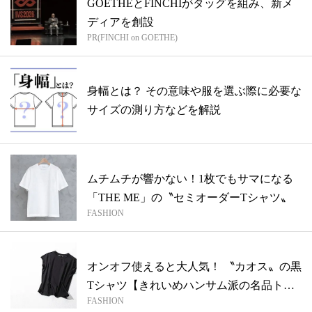
GOETHEとFINCHIがタッグを組み、新メ
ディアを創設
PR(FINCHI on GOETHE)
身幅とは？ その意味や服を選ぶ際に必要な
サイズの測り方などを解説
ムチムチが響かない！1枚でもサマになる
「THE ME」の〝セミオーダーTシャツ〟
FASHION
オンオフ使えると大人気！ 〝カオス〟の黒
Tシャツ【きれいめハンサム派の名品トッ
FASHION
プ...