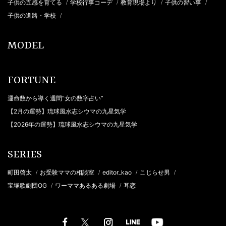
子供の五感を育てる
学校行事コーデ
教育現場より
子供の習い事
/
/
/
/
子供の進路・学校
/
MODEL
FORTUNE
運命数から導く週間“女の数字占い”
【2月の運勢】琉球風水志シウマの九星気学
【2026年の運勢】琉球風水志シウマの九星気学
SERIES
町田啓太
お受験ママの相談室
editor_kao
こじらせ男
/
/
/
/
宝塚歌劇団OG
ワーママあるある劇場
耳恋
/
/