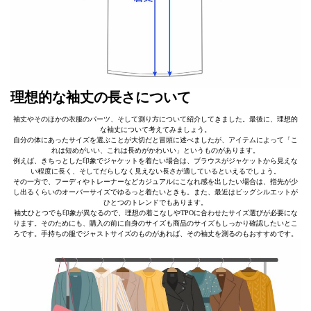
理想的な袖丈の長さについて
袖丈やそのほかの衣服のパーツ、そして測り方について紹介してきました。最後に、理想的
な袖丈について考えてみましょう。
自分の体にあったサイズを選ぶことが大切だと冒頭に述べましたが、アイテムによって「こ
れは短めがいい、これは長めがかわいい」というものがあります。
例えば、きちっとした印象でジャケットを着たい場合は、ブラウスがジャケットから見えな
い程度に長く、そしてだらしなく見えない長さが適しているといえるでしょう。
その一方で、フーディやトレーナーなどカジュアルにこなれ感を出したい場合は、指先が少
し出るくらいのオーバーサイズでゆるっと着たいときも。また、最近はビッグシルエットが
ひとつのトレンドでもあります。
袖丈ひとつでも印象が異なるので、理想の着こなしやTPOに合わせたサイズ選びが必要にな
ります。そのためにも、購入の前に自身のサイズも商品のサイズもしっかり確認したいとこ
ろです。手持ちの服でジャストサイズのものがあれば、その袖丈を測るのもおすすめです。