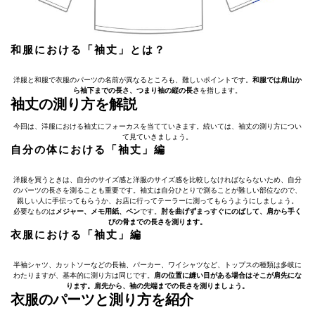
和服における「袖丈」とは？
洋服と和服で衣服のパーツの名前が異なるところも、難しいポイントです。
和服では肩山か
ら袖下までの長さ、つまり袖の縦の長さ
を指します。
袖丈の測り方を解説
今回は、洋服における袖丈にフォーカスを当てていきます。続いては、袖丈の測り方につい
て見ていきましょう。
自分の体における「袖丈」編
洋服を買うときは、自分のサイズ感と洋服のサイズ感を比較しなければならないため、自分
のパーツの長さを測ることも重要です。袖丈は自分ひとりで測ることが難しい部位なので、
親しい人に手伝ってもらうか、お店に行ってテーラーに測ってもらうようにしましょう。
必要なものは
メジャー、メモ用紙、ペン
です。
肘を曲げずまっすぐにのばして、肩から手く
びの骨までの長さを測ります。
衣服における「袖丈」編
半袖シャツ、カットソーなどの長袖、パーカー、ワイシャツなど、トップスの種類は多岐に
わたりますが、基本的に測り方は同じです。
肩の位置に縫い目がある場合はそこが肩先にな
ります。肩先から、袖の先端までの長さを測りましょう。
衣服のパーツと測り方を紹介