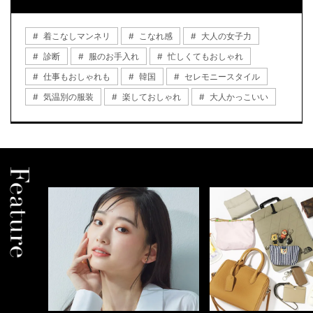
着こなしマンネリ
こなれ感
大人の女子力
診断
服のお手入れ
忙しくてもおしゃれ
仕事もおしゃれも
韓国
セレモニースタイル
気温別の服装
楽しておしゃれ
大人かっこいい