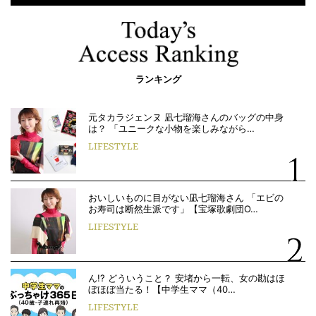
ランキング
元タカラジェンヌ 凪七瑠海さんのバッグの中身
は？ 「ユニークな小物を楽しみながら…
LIFESTYLE
おいしいものに目がない凪七瑠海さん 「エビの
お寿司は断然生派です」【宝塚歌劇団O…
LIFESTYLE
ん!? どういうこと？ 安堵から一転、女の勘はほ
ぼほぼ当たる！【中学生ママ（40…
LIFESTYLE