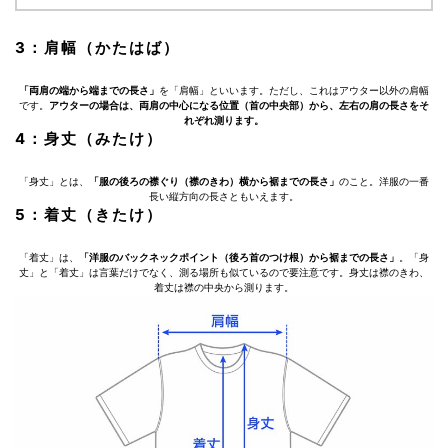
3：肩幅（かたはば）
「両肩の端から端までの長さ」
を「肩幅」といいます。ただし、これはアウター以外の肩幅
です。
アウターの場合は、両肩の中心になる位置（首の中央部）から、左右の肩の長さをそ
れぞれ測ります。
4：身丈（みたけ）
「身丈」とは、
「服の後ろの襟ぐり（襟のきわ）横から裾までの長さ」
のこと。洋服の一番
長い縦方向の長さともいえます。
5：着丈（きたけ）
「着丈」は、
「洋服のバックネックポイント（後ろ首のつけ根）から裾までの長さ」
。「身
丈」と「着丈」は言葉だけでなく、測る場所も似ているので要注意です。身丈は襟のきわ、
着丈は襟の中央から測ります。