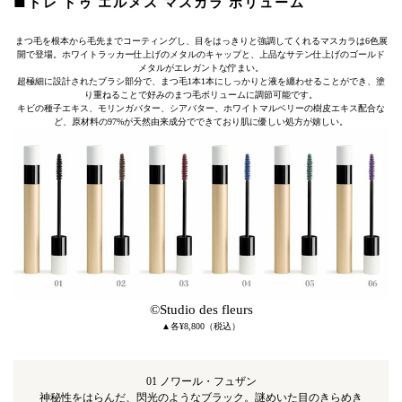
■トレ ドゥ エルメス マスカラ ボリューム
まつ毛を根本から毛先までコーティングし、目をはっきりと強調してくれるマスカラは6色展
開で登場。ホワイトラッカー仕上げのメタルのキャップと、上品なサテン仕上げのゴールド
メタルがエレガントな佇まい。
超極細に設計されたブラシ部分で、まつ毛1本1本にしっかりと液を纏わせることができ、塗
り重ねることで好みのまつ毛ボリュームに調節可能です。
キビの種子エキス、モリンガバター、シアバター、ホワイトマルベリーの樹皮エキス配合な
ど、原材料の97%が天然由来成分でできており肌に優しい処方が嬉しい。
©Studio des fleurs
▲各¥8,800（税込）
01 ノワール・フュザン
神秘性をはらんだ、閃光のようなブラック。謎めいた目のきらめき