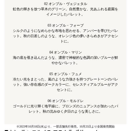
02 オンブル・ヴェジェタル
虹色の輝きを放つ草木のグリーン。自然豊かな、光あふれる庭園を
イメージしたパレット。
03 オンブル・フォーブ
シルクのようになめらかな布地を思わせる、アンバーを帯びたパレ
ット。秋の日差しのような、オレンジ色の儚いきらめきがアクセン
トに。
04 オンブル・マリン
海の底を覗き込んだような、濃密で神秘的な色調の深いブルーが鮮
やかなパレット。
05 オンブル・フュメ
冷たい光をまとった、嵐のような力強さを持つグレートーンのパレ
ット。強い存在感のダークカラーに、セレスティアルブルーがアク
セントに。
06 オンブル・モルドレ
ゴールドに光り輝く地平線に、ブロンズのニュアンスが加わったパ
レット。秋の沈みゆく夕日のような美しさに。
※2023年10月18日(水)より、一部店舗先行発売。10月25日より全国発売開始