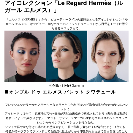
アイコレクション「Le Regard Hermès（ル
ガール エルメス）」
「エルメス（HERMÈS）」から、ビューティーラインの最終章となるアイコレクション「ル
ガール エルメス」がデビュー。旬なカラーのアイシャドウパレットから目元をモードに際立
たせるマスカラまで。
©︎Nikki McClarron
■オンブル ドゥ エルメス パレット クワテュール
フレッシュなカラーからスモーキーなカラーとこだわり抜いた質感の組み合わせが1つのパレ
ットに。
アイシャドウは全て、原材料の72%〜98%が天然由来成分で構成されており（配合量は製品や
色合いによって異なります）、マット、サテン、シマーのいずれもエルメスのシルクコレク
ションからインスピレーションを得たもの。
ソフトで軽やかな付け心地のため塗りやすく、肌に密着し落ちにくい処方だそう。1色でも、
何色か指やブラシでブレンドしても自然な仕上がりから印象的な目元まで自由自在に楽しん