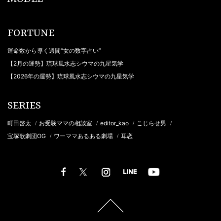
FORTUNE
運命数から導く週間“女の数字占い”
【2月の運勢】琉球風水志シウマの九星気学
【2026年の運勢】琉球風水志シウマの九星気学
SERIES
町田啓太
お受験ママの相談室
editor_kao
こじらせ男
/
/
/
/
宝塚歌劇団OG
ワーママあるある劇場
耳恋
/
/