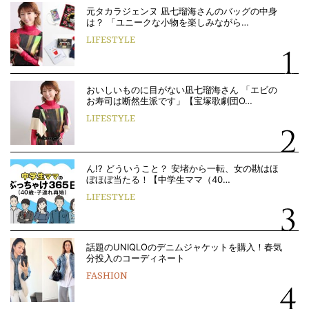
元タカラジェンヌ 凪七瑠海さんのバッグの中身
は？ 「ユニークな小物を楽しみながら…
LIFESTYLE
おいしいものに目がない凪七瑠海さん 「エビの
お寿司は断然生派です」【宝塚歌劇団O…
LIFESTYLE
ん!? どういうこと？ 安堵から一転、女の勘はほ
ぼほぼ当たる！【中学生ママ（40…
LIFESTYLE
話題のUNIQLOのデニムジャケットを購入！春気
分投入のコーディネート
FASHION