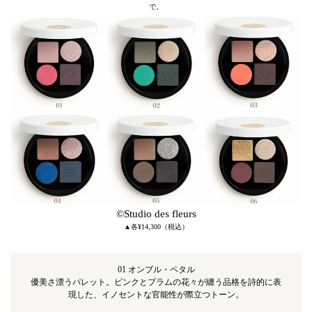
で。
©Studio des fleurs
▲各¥14,300（税込）
01 オンブル・ペタル
優美さ漂うパレット。ピンクとプラムの花々が纏う品格を詩的に表
現した、イノセントな官能性が際立つトーン。