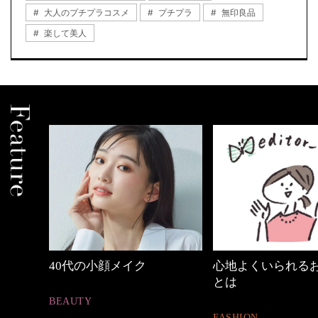
大人のプチプラコスメ
プチプラ
無印良品
楽して美人
めカジ
40代の小顔メイク
心地よくいられる
とは
BEAUTY
FASHION