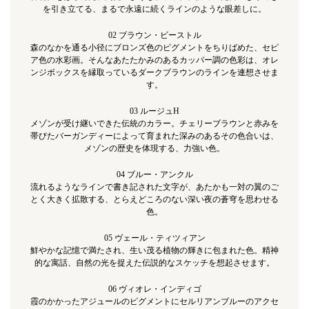
を引き立てる、まるで永遠に続くラインのような眼差しに。
02 ブラウン・ビーストル
森のなかを通る小径にブロンズ色のピグメントをちりばめた、セピ
ア色の水彩画。そんなあたたかみのあるカッパー調の色彩は、オレ
ンジボックスを縁取っているダークブラウンのラインを連想させま
す。
03 ルージュH
メゾンが受け継いできた伝統のカラー。チェリーブラウンと赤みを
帯びたバーガンディーによって育まれた深みのあるその色合いは、
メゾンの歴史を体現する、力強い色。
04 ブルー・アンクル
流れるようなラインで書き記された文字が、あたかも一対の翼のご
とく大きく拡散する、とらえどころのない深い夜の蒼穹を思わせる
色。
05 ヴェール・ティツィアン
鮮やかな記憶で満たされ、生い茂る植物の輝きに包まれた色。精神
的な寓話、自然の光を捉えた伝説的なスケッチを想起させます。
06 ヴィオレ・インディゴ
霞のかかったアジュールのピグメントにセルリアンブルーのアクセ