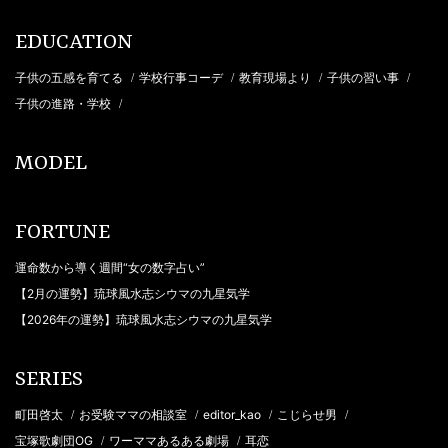
EDUCATION
子供の五感を育てる
学校行事コーデ
教育現場より
子供の習い事
/
/
/
/
子供の進路・学校
/
MODEL
FORTUNE
運命数から導く週間“女の数字占い”
【2月の運勢】琉球風水志シウマの九星気学
【2026年の運勢】琉球風水志シウマの九星気学
SERIES
町田啓太
お受験ママの相談室
editor_kao
こじらせ男
/
/
/
/
宝塚歌劇団OG
ワーママあるある劇場
耳恋
/
/