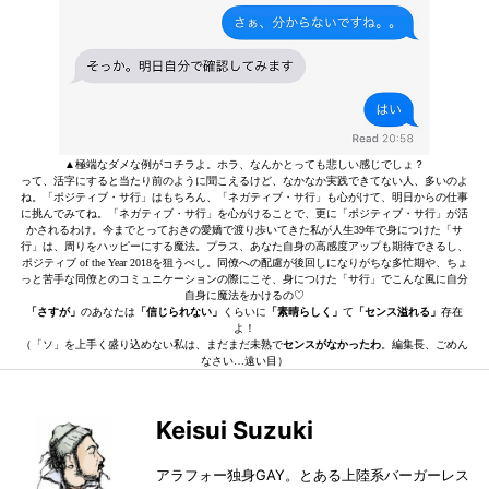
▲極端なダメな例がコチラよ。ホラ、なんかとっても悲しい感じでしょ？
って、活字にすると当たり前のように聞こえるけど、なかなか実践できてない人、多いのよ
ね。「ポジティブ・サ行」はもちろん、「ネガティブ・サ行」も心がけて、明日からの仕事
に挑んでみてね。「ネガティブ・サ行」を心がけることで、更に「ポジティブ・サ行」が活
かされるわけ。今までとっておきの愛嬌で渡り歩いてきた私が人生39年で身につけた「サ
行」は、周りをハッピーにする魔法。プラス、あなた自身の高感度アップも期待できるし、
ポジティブ of the Year 2018を狙うべし。同僚への配慮が後回しになりがちな多忙期や、ちょ
っと苦手な同僚とのコミュニケーションの際にこそ、身につけた「サ行」でこんな風に自分
自身に魔法をかけるの♡
「さすが」
のあなたは
「信じられない」
くらいに
「素晴らしく」
て
「センス溢れる」
存在
よ！
（「ソ」を上手く盛り込めない私は、まだまだ未熟で
センスがなかったわ
。編集長、ごめん
なさい…遠い目）
Keisui Suzuki
アラフォー独身GAY。とある上陸系バーガーレス