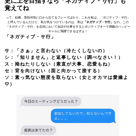
更に上を目指すなら「ネガティブ・サ行」も
覚えてね
って、結構、普段何気に口から出てるフレーズばかり。これを私は、「ポジティブ・サ行」
と呼んでいるんだけど、私が気をつけているのは、実は
「ネガティブ・サ行」
なの。この
「ネガティブ・サ行」を念頭において会話や仕事をするとポジティブオーラ満載のハッピー
ギャルに飛躍できるはずよ！
「ネガティブ・サ行」
サ：「さぁ」と言わない（冷たくしないの）
シ：「知りません」と返事しない（調べなさい！）
ス：拗ねたりしない（素直が大事、恋愛もね）
セ：背を向けない（面と向かって接する）
ソ：素っ気ない態度を取らない（女とオカマは愛嬌よ
♡）