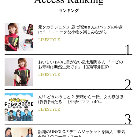
ランキング
元タカラジェンヌ 凪七瑠海さんのバッグの中身
は？ 「ユニークな小物を楽しみながら…
LIFESTYLE
おいしいものに目がない凪七瑠海さん 「エビの
お寿司は断然生派です」【宝塚歌劇団O…
LIFESTYLE
ん!? どういうこと？ 安堵から一転、女の勘はほ
ぼほぼ当たる！【中学生ママ（40…
LIFESTYLE
話題のUNIQLOのデニムジャケットを購入！春気
分投入のコーディネート