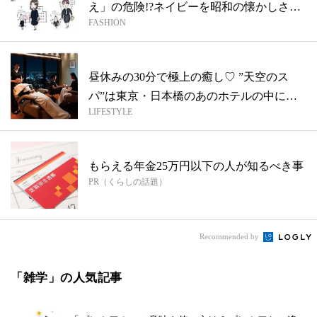
え」の危険!?ネイビーを昭和の懐かしさで
FASHION
着る...
昼休みの30分で極上の癒し♡ ”天空のス
パ”は東京・日本橋のあのホテルの中にあ
LIFESTYLE
っ...
もらえる年金25万円以下の人が知るべき事
PR（くらしの話題）
Recommended by
「雑学」の人気記事