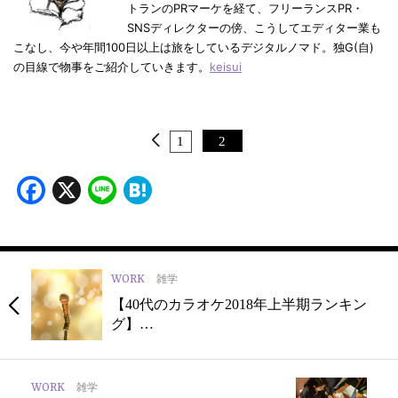
トランのPRマーケを経て、フリーランスPR・
SNSディレクターの傍、こうしてエディター業も
こなし、今や年間100日以上は旅をしているデジタルノマド。独G(自)
の目線で物事をご紹介していきます。
keisui
1
2
Facebook
X
Line
Hatena
WORK
雑学
【40代のカラオケ2018年上半期ランキン
グ】…
WORK
雑学