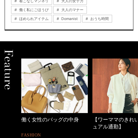
着こなしマンネリ
大人の女子力
働く私にごほうび
大人のマナー
ほめられアイテム
Domanist
おうち時間
間
働く女性のバッグの中身
【ワーママのきれいめカ
ュアル通勤】
FASHION